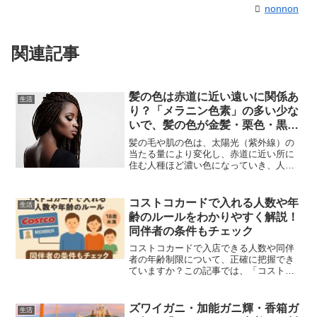
nonnon
関連記事
髪の色は赤道に近い遠いに関係あ
生活
り？「メラニン色素」の多い少な
いで、髪の色が金髪・栗色・黒色
まで変化・・・そして人種差別
髪の毛や肌の色は、太陽光（紫外線）の
も・・・
当たる量により変化し、赤道に近い所に
住む人種ほど濃い色になっていき、人に
よってはコンプレックスになったり、ま
たお洒落からカラーリングやブリーチな
どして気分によって変化を楽しむ人もい
コストコカードで入れる人数や年
生活
ます。赤道に近いアフリカ...
齢のルールをわかりやすく解説！
同伴者の条件もチェック
コストコカードで入店できる人数や同伴
者の年齢制限について、正確に把握でき
ていますか？この記事では、「コストコ
カード」「入店可能人数」「同伴者」
「年齢」に関する最新ルールを解説しま
す。会員1人につき誰が何人まで入れるの
ズワイガニ・加能ガニ輝・香箱ガ
生活
か、子どもの扱いはどうな...