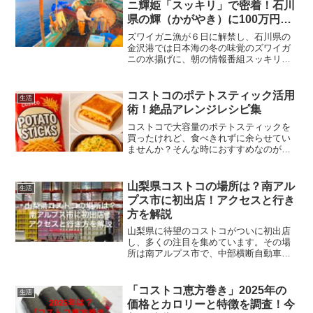
ニ輝姫「スッキリ」で密着！石川
県の輝（かがやき）に100万円の
値が・・
ズワイガニ漁が６日に解禁し、石川県の
金沢港では日本海の冬の味覚のズワイガ
ニの水揚げに、朝の情報番組スッキリが
密着取材し、加能ガニ輝（かがやき）に
100万円の値段がつきました。巨大ズワイ
ガニであるトップブランド輝は、希少価
コストコのポテトスティック活用
生活
値があり、漁師は一攫...
術！絶品アレンジレシピ集
コストコで大容量のポテトスティックを
買ったけれど、食べきれずに余らせてい
ませんか？そんな時におすすめなのが
「コストコ ポテトスティック アレンジ」
レシピです。この記事では、簡単にでき
て美味しい、そしてマンネリを解消でき
山梨県コストコの場所は？南アル
生活
るアレンジ方法をたっぷ...
プス市に初出店！アクセスと行き
方を解説
山梨県に待望のコストコがついに初出店
し、多くの注目を集めています。その場
所は南アルプス市で、中部横断自動車道
のICから近く、県内外からのアクセスも
抜群です。この記事では、山梨県のコス
トコがどこにあるのかを詳しくご紹介
「コストコ恵方巻き」2025年の
生活
し、アクセス方法や周辺情...
価格とカロリーと特徴を調査！今