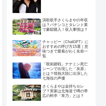
演歌歌手さくらまやの年収
は？パチンコとタレント業
で豪邸購入！収入事情は？
チャッピー（ChatGPT）に
おすすめの呼び方15選｜意
味つきで愛着がわく名前一
覧
「呪術廻戦」ナナミン死亡
シーンで出現した「灰原」
とは？情熱大陸に出演した
七海役の声優
さくらまやは金持ちセレ
ブ？実家は北海道で噂の帯
広の料亭「草乃」とは？