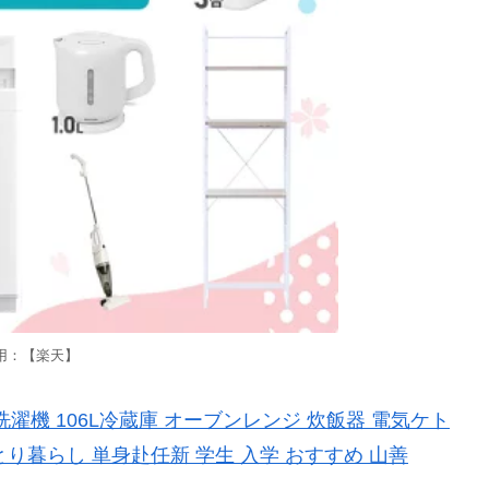
用：【楽天】
洗濯機 106L冷蔵庫 オーブンレンジ 炊飯器 電気ケト
り暮らし 単身赴任新 学生 入学 おすすめ 山善