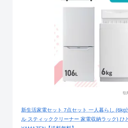
引
新生活家電セット 7点セット 一人暮らし (6kg
ル スティッククリーナー 家電収納ラック) ひと