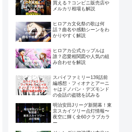
買える？コンビニ販売店や
メルカリ相場も解説
ヒロアカ文化祭の歌は何
話？曲名や感動シーンをわ
かりやすく解説
ヒロアカ公式カップルは
誰？恋愛相関図や人気の組
み合わせを解説
スパイファミリー139話前
編感想・フィオナとアーニ
ャはドノバン・デズモンド
の会話の盗聴を試みる
明治安田Jリーグ新開幕！東
京スカイツリー点灯情報〜
夜空に輝く全60クラブカラ
ー