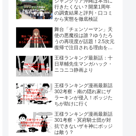
ジャングリア沖縄は本当に
行きたくない？開業1周年
の調査結果と評判・口コミ
から実態を徹底検証
舞台「チェンソーマン」天
使の悪魔役は誰？ゆうたろ
うの再現度が話題！2.5次元
復帰で注目される理由を解
説
王様ランキング最新話：十
日草輔先生マンガハック・
ニコニコ静画より
王様ランキング漫画最新話
302考察・南の隠れ家にザ
ラーキンが侵入！ボッジた
ちが助けに行く
王様ランキング漫画最新話
301考察・冥府騎士団が対
抗できないザキ神にボッジ
は敵う？