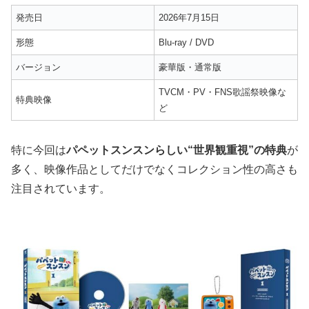
発売日
2026年7月15日
形態
Blu-ray / DVD
バージョン
豪華版・通常版
TVCM・PV・FNS歌謡祭映像な
特典映像
ど
特に今回は
パペットスンスンらしい“世界観重視”の特典
が
多く、映像作品としてだけでなくコレクション性の高さも
注目されています。