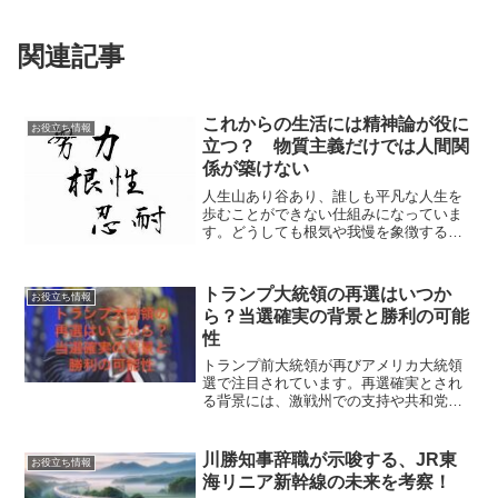
関連記事
これからの生活には精神論が役に
お役立ち情報
立つ？ 物質主義だけでは人間関
係が築けない
人生山あり谷あり、誰しも平凡な人生を
歩むことができない仕組みになっていま
す。どうしても根気や我慢を象徴する言
葉「忍耐力」が、必要になってくるので
す。そこで今日は、精神論と物質主義に
ついて考えてみようと思います。精神論
トランプ大統領の再選はいつか
お役立ち情報
とは？事実や数字からくる...
ら？当選確実の背景と勝利の可能
性
トランプ前大統領が再びアメリカ大統領
選で注目されています。再選確実とされ
る背景には、激戦州での支持や共和党内
の強力な支援があり、就任後の政策が経
済や国際関係に与える影響が大きく期待
されています。
川勝知事辞職が示唆する、JR東
お役立ち情報
海リニア新幹線の未来を考察！