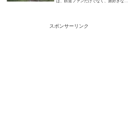
は、鉄道ファンだけでなく、旅好きな
方々にも愛されています。発売日や利用
方法、2025年に新たに加わった特徴につ
いて知り、旅の計画をより充実させてみ
ましょう。ここで...
スポンサーリンク