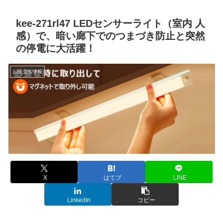
kee-271rl47 LEDセンサーライト（室内 人
感）で、暗い廊下でのつまづき防止と突然
の停電に大活躍！
お役立ち情報
X
はてブ
LINE
LinkedIn
コピー