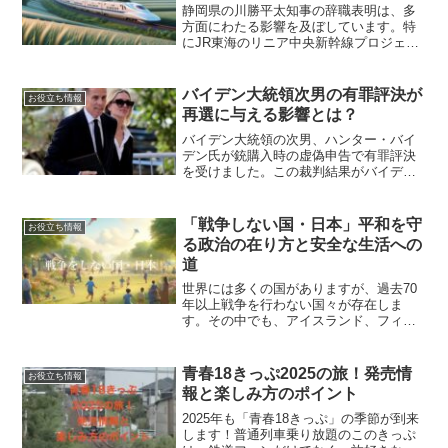
静岡県の川勝平太知事の辞職表明は、多
方面にわたる影響を及ぼしています。特
にJR東海のリニア中央新幹線プロジェク
トに対する影響は、経済から政治に至る
まで、さまざまな憶測を呼んでいます。
知事の辞職理由とされる「不適切発言」
バイデン大統領次男の有罪評決が
お役立ち情報
とリニア中央新幹線の開...
再選に与える影響とは？
バイデン大統領の次男、ハンター・バイ
デン氏が銃購入時の虚偽申告で有罪評決
を受けました。この裁判結果がバイデン
大統領の再選にどのような影響を及ぼす
のか注目されています。 ウィルミントン
の連邦地裁で行われた公判で、ハンター
「戦争しない国・日本」平和を守
お役立ち情報
氏は問われていた3件す...
る政治の在り方と安全な生活への
道
世界には多くの国がありますが、過去70
年以上戦争を行わない国々が存在しま
す。その中でも、アイスランド、フィン
ランド、スウェーデン、ノルウェー、デ
ンマーク、スイス、ブータン、そして日
本は、特に平和を重視し続けています。
青春18きっぷ2025の旅！発売情
お役立ち情報
周囲の国々との外交に力を...
報と楽しみ方のポイント
2025年も「青春18きっぷ」の季節が到来
します！普通列車乗り放題のこのきっぷ