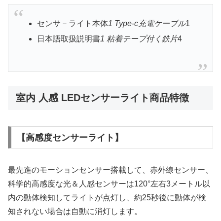
センサ－ライト本体
1 Type-c充電ケーブル
1
日本語取扱説明書
1 粘着テープ付く鉄片
4
室内 人感 LEDセンサーライト商品特徴
【高感度センサーライト】
最先進のモーションセンサー搭載して、赤外線センサー、
科学的高感度な光＆人感センサーは120°左右3メートル以
内の動体検知してライトが点灯し、約25秒後に動体が検
知されない場合は自動に消灯します。