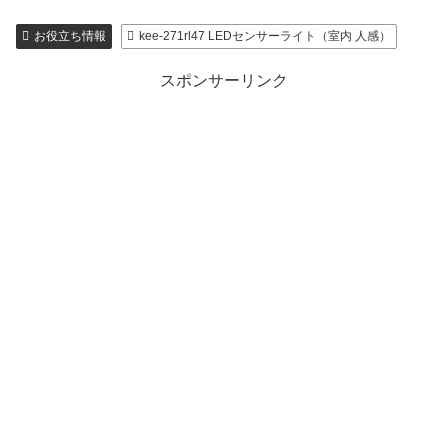
お役立ち情報
kee-271rl47 LEDセンサーライト（室内 人感）
スポンサーリンク