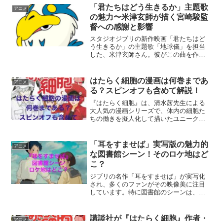
「君たちはどう生きるか」主題歌
アニメ
の魅力〜米津玄師が描く宮崎駿監
督への感謝と影響
スタジオジブリの新作映画「君たちはど
う生きるか」の主題歌「地球儀」を担当
した、米津玄師さん。彼がこの曲を作る
にあたり、どのような影響を受け、どの
ような感謝の気持ちを持っているのかを
探っていきます。また、この映画が観客
はたらく細胞の漫画は何巻まであ
アニメ
にどのような新鮮な驚きを...
る？スピンオフも含めて解説！
『はたらく細胞』は、清水茜先生による
大人気の漫画シリーズで、体内の細胞た
ちの働きを擬人化して描いたユニークな
作品です。原作の巻数が気になる方も多
いのではないでしょうか？さらに、シリ
ーズにはさまざまなスピンオフ作品も登
「耳をすませば」実写版の魅力的
アニメ
場しています。この記事で...
な図書館シーン！そのロケ地はど
こ？
ジブリの名作「耳をすませば」が実写化
され、多くのファンがその映像美に注目
しています。特に図書館のシーンは、原
作の雰囲気を色濃く反映しており、その
撮影地がどこであるかがファンの間で大
きな話題となっています。本記事では、
講談社が『はたらく細胞』作者・
アニメ