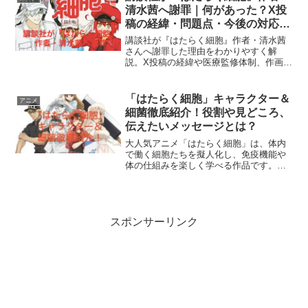
その神秘的な図書館シーン...
清水茜へ謝罪｜何があった？X投
稿の経緯・問題点・今後の対応を
わかりやすく解説
講談社が『はたらく細胞』作者・清水茜
さんへ謝罪した理由をわかりやすく解
説。X投稿の経緯や医療監修体制、作画環
境、クレジット表記の問題点、編集部の
対応、現在の協議状況、今後の改善策や
漫画業界への影響まで時系列で詳しくま
「はたらく細胞」キャラクター＆
アニメ
とめています。
細菌徹底紹介！役割や見どころ、
伝えたいメッセージとは？
大人気アニメ「はたらく細胞」は、体内
で働く細胞たちを擬人化し、免疫機能や
体の仕組みを楽しく学べる作品です。白
血球や赤血球といったキャラクターがど
のような役割を担い、どのように健康を
支えているのかを紹介し、さらに体内に
侵入する細菌たちとの戦い...
スポンサーリンク