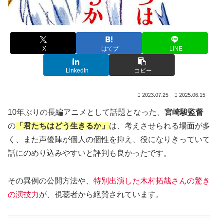
X
はてブ
LINE
LinkedIn
コピー
2023.07.25
2025.06.15
10年ぶりの長編アニメとして話題となった、
宮崎駿監督
の
「君たちはどう生きるか」
は、考えさせられる場面が多
く、また声優陣が個人の個性を抑え、役になりきっていて
話にのめり込みやすいと評判も良かったです。
その異例の公開方法や、
特別出演した木村拓哉さんの驚き
の演技力
が、視聴者から絶賛されています。