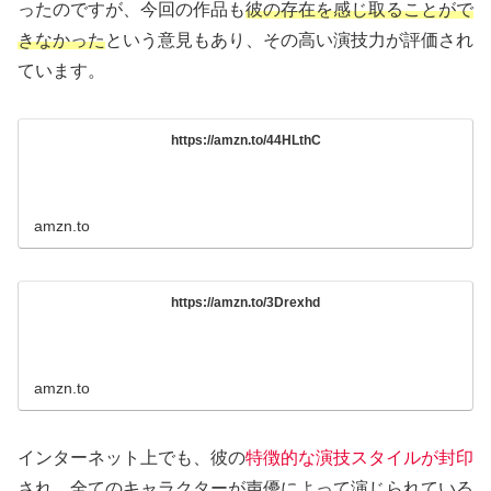
ったのですが、今回の作品も
彼の存在を感じ取ることがで
きなかった
という意見もあり、その高い演技力が評価され
ています。
https://amzn.to/44HLthC
amzn.to
https://amzn.to/3Drexhd
amzn.to
インターネット上でも、彼の
特徴的な演技スタイルが封印
され、全てのキャラクターが声優によって演じられている