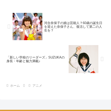
河合奈保子の娘は芸能人？60歳の誕生日
を迎えた奈保子さん、復活して第二の人
生を？
「新しい学校のリーダーズ」SUZUKAの
身長・年齢と魅力満載♪
ホーム
アニメ