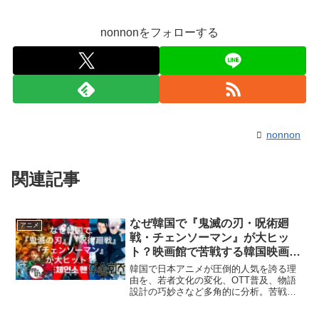
nonnonをフォローする
nonnon
関連記事
なぜ韓国で『鬼滅の刃・呪術廻
アニメ
戦・チェンソーマン』が大ヒッ
ト？映画館で苦戦する韓国映画と
の決定的な違い
韓国で日本アニメが圧倒的人気を誇る理
由を、若者文化の変化、OTT普及、物語
設計の巧妙さなど多角的に分析。苦戦す
る韓国映画との違いも詳しく解説。