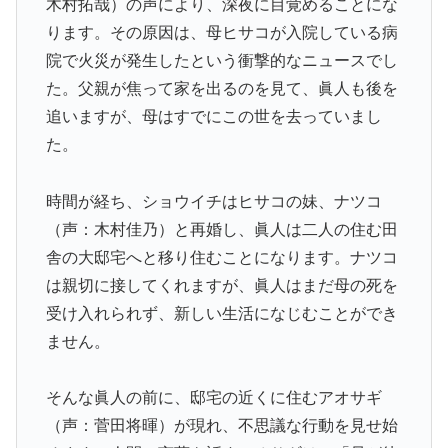
木村拓哉）の声により、深夜に目覚めることにな
ります。その原因は、母ヒサコが入院している病
院で火災が発生したという衝撃的なニュースでし
た。父親が焦って家を出るのを見て、眞人も後を
追いますが、母はすでにこの世を去っていまし
た。
時間が経ち、ショウイチはヒサコの妹、ナツコ
（声：木村佳乃）と再婚し、眞人は二人の住む田
舎の大邸宅へと移り住むことになります。ナツコ
は親切に接してくれますが、眞人はまだ母の死を
受け入れられず、新しい生活になじむことができ
ません。
そんな眞人の前に、邸宅の近くに住むアオサギ
（声：菅田将暉）が現れ、不思議な行動を見せ始