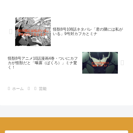
怪獣8号108話ネタバレ「君の隣には私が
いる」9号対カフカとミナ
怪獣8号アニメ10話漫画4巻・ついにカフ
カが怪獣だと「曝露（ばくろ）」ミナ驚
く！
ホーム
芸能