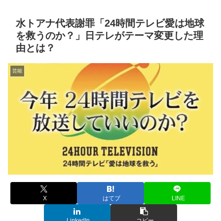
水トアナ代表謝罪「24時間テレビ愛は地球
を救うのか？」日テレがテーマ変更した理
由とは？
芸能
X
はてブ
LINE
LinkedIn
コピー