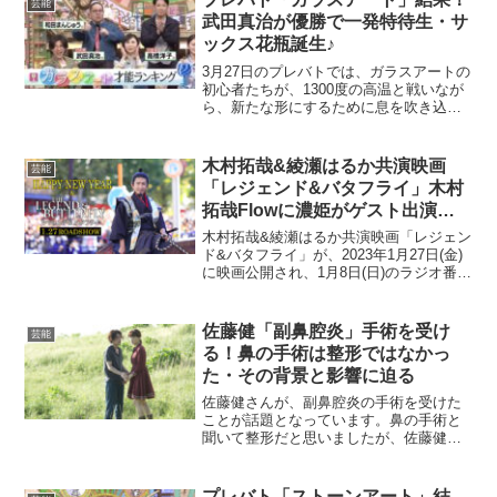
芸能
生（5級）になった...
武田真治が優勝で一発特待生・サ
ックス花瓶誕生♪
3月27日のプレバトでは、ガラスアートの
初心者たちが、1300度の高温と戦いなが
ら、新たな形にするために息を吹き込ん
でそれぞれ作品を制作しました。査定さ
れる小林大輔先生が、「これはすごい！
才能アリです！この方は特待生でいいと
木村拓哉&綾瀬はるか共演映画
芸能
思います」と、一...
「レジェンド&バタフライ」木村
拓哉Flowに濃姫がゲスト出演で
どんなトークを？
木村拓哉&綾瀬はるか共演映画「レジェン
ド&バタフライ」が、2023年1月27日(金)
に映画公開され、1月8日(日)のラジオ番組
「木村拓哉 Flow supported by GYAO!」
に綾瀬はるかさんがゲスト出演しまし
た。⇒【レジェンド&...
佐藤健「副鼻腔炎」手術を受け
芸能
る！鼻の手術は整形ではなかっ
た・その背景と影響に迫る
佐藤健さんが、副鼻腔炎の手術を受けた
ことが話題となっています。鼻の手術と
聞いて整形だと思いましたが、佐藤健さ
んは長い間体調不良に悩まされてきて、
どのような経緯で手術を決意したのか？
そしてその影響はどれほどのものなの
プレバト「ストーンアート」結