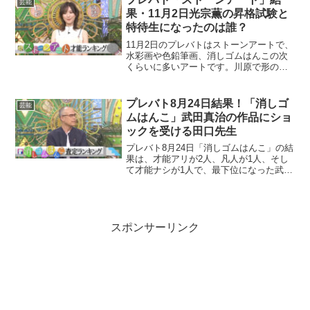
芸能
か？この記事では、佐藤健さ...
果・11月2日光宗薫の昇格試験と
特待生になったのは誰？
11月2日のプレバトはストーンアートで、
水彩画や色鉛筆画、消しゴムはんこの次
くらいに多いアートです。川原で形の良
い石を拾ってきて、アクリル絵の具で絵
を描いていく、造形の要素も含まれるス
トーンアートです。今回は、水彩画では
プレバト8月24日結果！「消しゴ
芸能
名人級の光宗薫さんが...
ムはんこ」武田真治の作品にショ
ックを受ける田口先生
プレバト8月24日「消しゴムはんこ」の結
果は、才能アリが2人、凡人が1人、そし
て才能ナシが1人で、最下位になった武田
真治さんは、愛車ハーレーダビットソン
を描いたのですが、田口先生からダメ出
しがあり、その言葉にショックを受けて
いました。逆に田...
スポンサーリンク