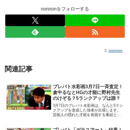
nonnonをフォローする
nonnon
関連記事
プレバト水彩画3月7日一斉査定！
芸能
倉中るなとHGの才能に野村先生
のけぞる？5ランクアップは誰？
3月7日のプレバト水彩画は、なんと5ラン
クアップを達成した強者が出場します。
芸能人の隠れた才能を発掘する番組とし
て人気の、プレバト史上初の5ランクアッ
プ！水彩画初参加で、「腰が抜けるほど
の傑作」と野村先生に言われ、一発特待
プレバト「ガラスアート」結果！