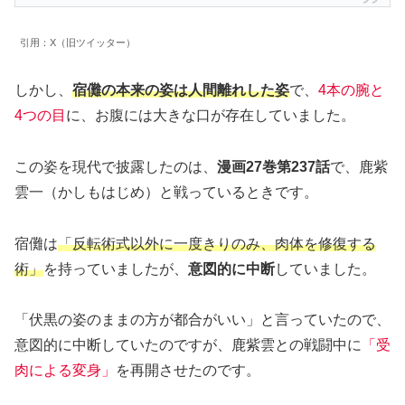
引用：X（旧ツイッター）
しかし、
宿儺の本来の姿は人間離れした姿
で、
4本の腕と
4つの目
に、お腹には大きな口が存在していました。
この姿を現代で披露したのは、
漫画27巻第237話
で、鹿紫
雲一（かしもはじめ）と戦っているときです。
宿儺は
「反転術式以外に一度きりのみ、肉体を修復する
術」
を持っていましたが、
意図的に中断
していました。
「伏黒の姿のままの方が都合がいい」と言っていたので、
意図的に中断していたのですが、鹿紫雲との戦闘中に
「受
肉による変身」
を再開させたのです。