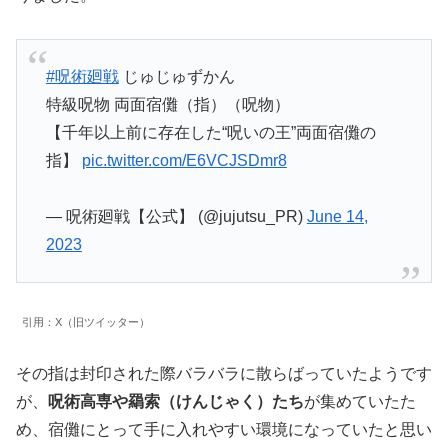
#呪術廻戦
じゅじゅずかん
特級呪物 両面宿儺（指）（呪物）
【千年以上前に存在した“呪いの王”両面宿儺の
指】
pic.twitter.com/E6VCJSDmr8
— 呪術廻戦【公式】 (@jujutsu_PR)
June 14,
2023
引用：X（旧ツイッター）
その指は封印された際バラバラに散らばっていたようです
が、
呪術高専や羂索（けんじゃく）たち
が集めていたた
め、宿儺にとって手に入れやすい環境になっていたと思い