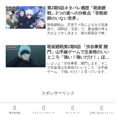
系全国28局ネットにて2022年4月3日より
毎週日曜午後5時から放送されています。
第2期5話ネタバレ感想「呪術廻
呪術廻戦
M...
戦」2つの道への分岐点「非呪術
師のいない世界」
呪術廻戦は、芥見下々氏による大人気漫
画で、2期5話「玉折」で、夏油傑の考え
方がようやく決まり、彼の真面目で物事
をよく考えてしまう性格から、間違った
方向へと進んでいることを五条は知るこ
とになります。最強になった五条とは、
呪術廻戦第2期9話 「渋谷事変 開
呪術廻戦
もう連むことができずに...
門」山手線ゲームで五条悟のいい
ところ「強い！強いだけ！」ほか
に？
いよいよ「渋谷事変」開門します。そこ
で生徒達は五条悟のいいところ「山手線
ゲーム」で強いだけ！と言っています
が、その五条先生が偽夏油によって封印
されてしまうのです。絶対ピンチの渋谷
周辺で、虎杖達はどう敵と立ち向かって
いくのでしょう？今回死者が...
スポンサーリンク
運営者情報
プライバシーポリシー
サイトマップ
「お問い合わせフォーム」