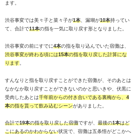
ます。
渋谷事変では美々子と菜々子が
1本
、漏瑚が
10本
持ってい
て、合計で
11本
の指を一気に取り戻す形となりました。
渋谷事変の前にすでに
4本
の指を取り込んでいた宿儺は、
渋谷事変が終わる頃には
15本
の指を取り戻した計算にな
ります
。
すんなりと指を取り戻すことができた宿儺が、そのあとは
なかなか取り戻すことができないのかと思いきや、伏黒に
受肉したあとは
千年前からの付き合いである裏梅から、
4
本
の指を貰って飲み込むシーン
がありました。
合計で
19本
の指を取り戻した宿儺
ですが、
最後の
1本
はど
こにあるのかわからない
状況で、宿儺は五条悟がどこかへ