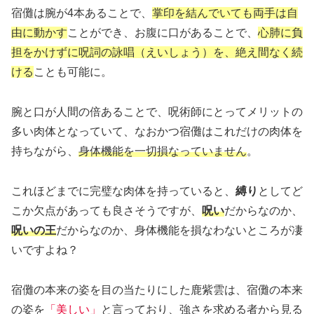
宿儺は腕が4本あることで、
掌印を結んでいても両手は自
由に動かす
ことができ、お腹に口があることで、
心肺に負
担をかけずに呪詞の詠唱（えいしょう）を、絶え間なく続
ける
ことも可能に。
腕と口が人間の倍あることで、呪術師にとってメリットの
多い肉体となっていて、なおかつ宿儺はこれだけの肉体を
持ちながら、
身体機能を一切損なっていません
。
これほどまでに完璧な肉体を持っていると、
縛り
としてど
こか欠点があっても良さそうですが、
呪い
だからなのか、
呪いの王
だからなのか、身体機能を損なわないところが凄
いですよね？
宿儺の本来の姿を目の当たりにした鹿紫雲は、宿儺の本来
の姿を
「美しい」
と言っており、強さを求める者から見る