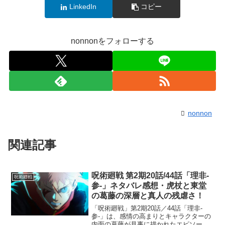
LinkedIn
コピー
nonnonをフォローする
nonnon
関連記事
呪術廻戦 第2期20話/44話「理非-
呪術廻戦
参-」ネタバレ感想・虎杖と東堂
の葛藤の深層と真人の残虐さ！
「呪術廻戦」第2期20話／44話「理非-
参-」は、感情の高まりとキャラクターの
内面の葛藤が見事に描かれたエピソード