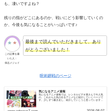
も、凄いですよね？
残りの指がどこにあるのか、戦いにどう影響していくの
か、今後も気になることがいっぱいです♪
最後まで読んでいただきまして、あり
がとうございました！
この記事を書
いた人：
保志メジェド
呪術廻戦のページ
気になるアニメ速報
気になるアニメ速報では、レンタルビデオ屋さんで今人気
の、これから人気の出るアニメなど紹介していくページで
す。少しずつ書き足し、紹介していこうと思っています。
気になっていたアニメを視聴した感想などがありました
ら、お気軽にコメント欄へメッセージ...
2026.08.07
www.artwave7.com