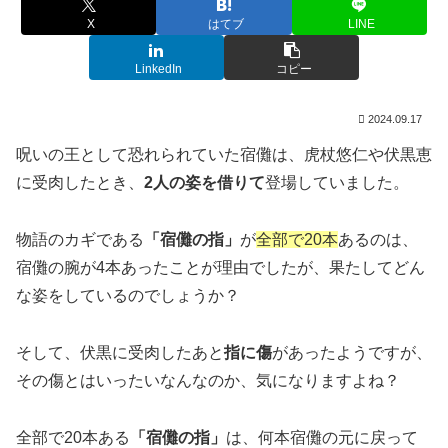
X
はてブ
LINE
LinkedIn
コピー
2024.09.17
呪いの王として恐れられていた宿儺は、虎杖悠仁や伏黒恵
に受肉したとき、
2人の姿を借りて
登場していました。
物語のカギである
「宿儺の指」
が
全部で20本
あるのは、
宿儺の腕が4本あったことが理由でしたが、果たしてどん
な姿をしているのでしょうか？
そして、伏黒に受肉したあと
指に傷
があったようですが、
その傷とはいったいなんなのか、気になりますよね？
全部で20本ある
「宿儺の指」
は、何本宿儺の元に戻って