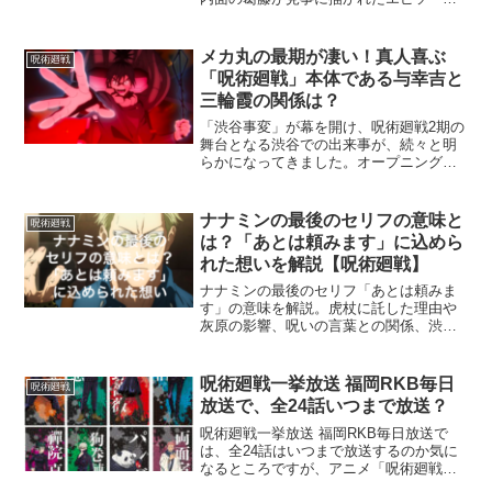
です。虎杖悠仁、釘崎野薔薇、そして真
人などのキャラクターが直面する様々な
試練が、物語に深い味わいをもたらして
メカ丸の最期が凄い！真人喜ぶ
呪術廻戦
います。ここでは、...
「呪術廻戦」本体である与幸吉と
三輪霞の関係は？
「渋谷事変」が幕を開け、呪術廻戦2期の
舞台となる渋谷での出来事が、続々と明
らかになってきました。オープニングテ
ーマ「SPECIALZ（King Gnu）」では、
登場人物が渋谷に集結して、それが豪華
メンバーでワクワクしますね♪「呪術廻
ナナミンの最後のセリフの意味と
呪術廻戦
戦」31...
は？「あとは頼みます」に込めら
れた想いを解説【呪術廻戦】
ナナミンの最後のセリフ「あとは頼みま
す」の意味を解説。虎杖に託した理由や
灰原の影響、呪いの言葉との関係、渋谷
事変での心情を整理し、七海建人の人物
像を丁寧に読み解きます。
呪術廻戦一挙放送 福岡RKB毎日
呪術廻戦
放送で、全24話いつまで放送？
呪術廻戦一挙放送 福岡RKB毎日放送で
は、全24話はいつまで放送するのか気に
なるところですが、アニメ「呪術廻戦」
の1期（全24話）の再放送は、MBS/TBS