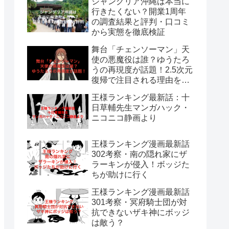
ジャングリア沖縄は本当に
行きたくない？開業1周年
の調査結果と評判・口コミ
から実態を徹底検証
舞台「チェンソーマン」天
使の悪魔役は誰？ゆうたろ
うの再現度が話題！2.5次元
復帰で注目される理由を解
説
王様ランキング最新話：十
日草輔先生マンガハック・
ニコニコ静画より
王様ランキング漫画最新話
302考察・南の隠れ家にザ
ラーキンが侵入！ボッジた
ちが助けに行く
王様ランキング漫画最新話
301考察・冥府騎士団が対
抗できないザキ神にボッジ
は敵う？