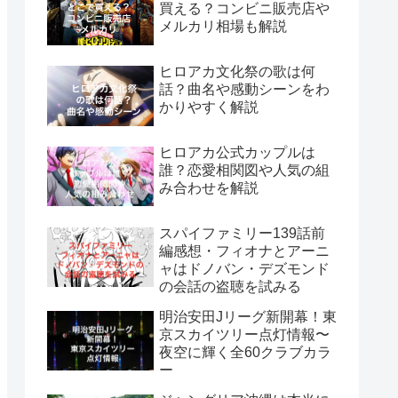
買える？コンビニ販売店や
メルカリ相場も解説
ヒロアカ文化祭の歌は何
話？曲名や感動シーンをわ
かりやすく解説
ヒロアカ公式カップルは
誰？恋愛相関図や人気の組
み合わせを解説
スパイファミリー139話前
編感想・フィオナとアーニ
ャはドノバン・デズモンド
の会話の盗聴を試みる
明治安田Jリーグ新開幕！東
京スカイツリー点灯情報〜
夜空に輝く全60クラブカラ
ー