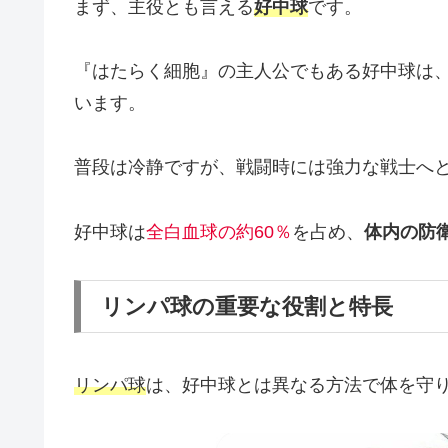
まず、主役とも言える
好中球
です。
『はたらく細胞』の主人公でもある好中球は
います。
普段は冷静ですが、戦闘時には強力な戦士へ
好中球は
全白血球の約60％
を占め、
体内の防
リンパ球の重要な役割と特長
リンパ球
は、好中球とは異なる方法で体を守