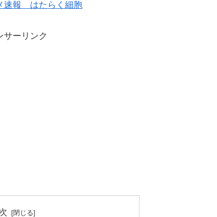
メ速報 はたらく細胞
ンサーリンク
次