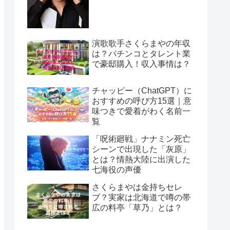
演歌歌手さくらまやの年収
は？パチンコとタレント業
で豪邸購入！収入事情は？
チャッピー（ChatGPT）に
おすすめの呼び方15選｜意
味つきで愛着がわく名前一
覧
「呪術廻戦」ナナミン死亡
シーンで出現した「灰原」
とは？情熱大陸に出演した
七海役の声優
さくらまやは金持ちセレ
ブ？実家は北海道で噂の帯
広の料亭「草乃」とは？