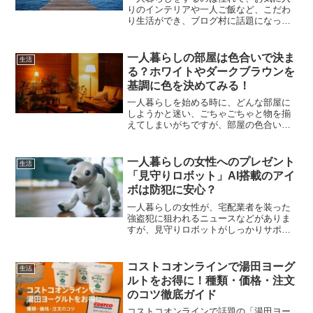
りのインテリアや一人ご飯など、こだわ
り生活ができ、ブログ村に話題になって
いるブログは、エンジョイしている日常
生活で、本当に楽しそうです♪一人暮らし
を始めた時にあると便利なものと、一人
一人暮らしの部屋は色合いで決ま
生活
暮らしで快適生活をおく...
る？ホワイトやダークブラウンを
基調に色を決めてみる！
一人暮らしを始める時に、どんな部屋に
しようかと迷い、ごちゃごちゃと物を揃
えてしまいがちですが、部屋の色合いで
印象が変わってくるので、初めにどんな
色で統一するのかを考えてみると良いで
しょう。まずはホワイトをベースにする
一人暮らしの女性へのプレゼント
生活
か、ダークブラウンでシッ...
「見守りロボット」AI搭載のアイ
ボは防犯に安心？
一人暮らしの女性が、宅配業者を装った
強盗犯に狙われるニュースなどがありま
すが、見守りロボットがしっかりサポー
トしてくれるので安心です。AI搭載のア
イボは、一人暮らしの人の相手になって
くれて、最初からいろいろ設定していれ
コストコオンラインで湯田ヨーグ
生活
ば、怪しい人間との接触...
ルトをお得に！種類・価格・注文
のコツ徹底ガイド
コストコオンラインで話題の「湯田ヨー