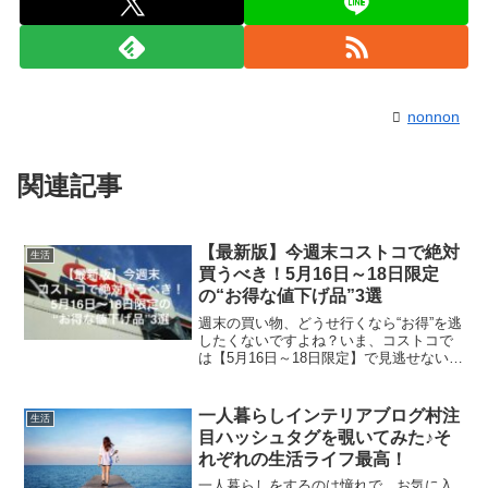
nonnon
関連記事
【最新版】今週末コストコで絶対
生活
買うべき！5月16日～18日限定
の“お得な値下げ品”3選
週末の買い物、どうせ行くなら“お得”を逃
したくないですよね？いま、コストコで
は【5月16日～18日限定】で見逃せない値
下げ祭りが開催中！人気の定番商品が今
だけ驚きのプライスになっているんで
す。この記事では、コストコ歴20年の専
一人暮らしインテリアブログ村注
生活
門家が「これは...
目ハッシュタグを覗いてみた♪そ
れぞれの生活ライフ最高！
一人暮らしをするのは憧れで、お気に入