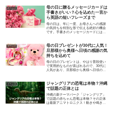
トも良し、カーネションに感謝の気持ち
を添えて！年代別にしてみたので、参考
母の日に贈るメッセージカードは
イベント
にしてみてくださいね♪マ...
手書きがいい？心を込めた一言か
ら英語の短いフレーズまで
母の日は、年に一度、お母さんへの感謝
の気持ちを特別な形で伝える絶好の機会
です。手書きのメッセージカードには、
普段はなかなか言葉にできない感謝や愛
情を込めることができます。この記事で
は、お母さんや義理のお母さんへの感謝
母の日プレゼントが30代に人気！
イベント
から、シンプルな一言、英...
旦那様から奥様へ日頃の感謝の気
持ちを込めて
母の日のプレゼントは、やはり普段使い
で実用的なものが喜ばれるので、30代に
人気があり、旦那様から奥様へ日頃の感
謝の気持ちを込めて、プレゼントはいか
がですか？まだお子様も小さく子育て奮
闘中の奥様に、さりげないオシャレをし
ジャングリアの恐竜は本物？沖縄
イベント
てもらうのはとても良い...
で話題の正体とは
沖縄の新テーマパーク「ジャングリア」
で話題の赤ちゃん恐竜は本物？その正体
は最新アニマトロニクス！動きや鳴き
声、リアルな演出の裏側を徹底解説。