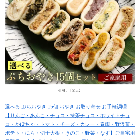
引用：【楽天】
選べる ぷちおやき 15個 おやき お取り寄せ お手軽調理
【りんご・あんこ・チョコ・抹茶チョコ・ホワイトチョ
コ・かぼちゃ・トマト・チーズ・カレー・春雨・野沢菜・
ポテト・にら・切干大根・きのこ・野菜・なす】ご自宅用