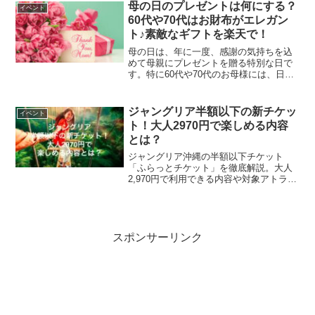
母の日のプレゼントは何にする？
イベント
60代や70代はお財布がエレガン
ト♪素敵なギフトを楽天で！
母の日は、年に一度、感謝の気持ちを込
めて母親にプレゼントを贈る特別な日で
す。特に60代や70代のお母様には、日頃
の感謝を形にして伝えたいもの。そんな
想いを込めた贈り物として、エレガント
なお財布など、楽天で見つけるのがおす
ジャングリア半額以下の新チケッ
イベント
すめです。この記事で...
ト！大人2970円で楽しめる内容
とは？
ジャングリア沖縄の半額以下チケット
「ふらっとチケット」を徹底解説。大人
2,970円で利用できる内容や対象アトラク
ション、通常チケットとの違い、追加料
金の仕組み、おすすめな人・向かない
人、購入方法や注意点までわかりやすく
紹介します。
スポンサーリンク