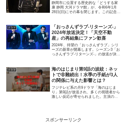
静岡市に位置する歴史的な「どうする家
康 静岡 大河ドラマ館」が、令和6年1月
28日(日)にその幕を閉じます。この記念す
べき閉館に際し、特別なイベントが開催
されることになりました。最後の3日間、
来館者は様々な企画を楽しむことができ
「おっさんずラブ-リターンズ-」
ドラマ
ます。この記...
2024年放送決定！「天空不動
産」の再結集にファン歓喜
2024年、待望の「おっさんずラブ」シリ
ーズの新章が開幕します。シーズン3「お
っさんずラブ-リターンズ-」の放送が決定
し、ファンの間で大きな話題となってい
ます。シーズン1の舞台「天空不動産」が
再び登場し、さらに林遣都さんの再出演
海のはじまり第9話の波紋：ネッ
ドラマ
も決定！この...
トで非難続出！水季の手紙が3人
の関係に与えた影響とは？
フジテレビ系の月9ドラマ「海のはじま
り」第9話が放送され、多くの視聴者から
激しい反応が寄せられました。主演の目
黒蓮さんと有村架純さんが演じるキャラ
クターたちの複雑な人間関係が、特に注
目を集めています。特に、弥生が夏と海
との関係について決断を...
スポンサーリンク