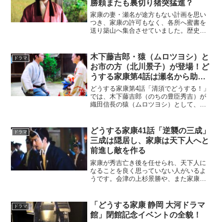
勝頼またも裏切り猪突猛進？
家康の妻・瀬名が途方もない計画を思い
つき、家康の許可もなく、各所へ蜜書を
送り築山へ集合させていました。歴史上
では、築山殿（瀬名）は悪女として伝え
られていますが、この計画によって家康
の身がもっと危なくなったことから、そ
木下藤吉郎・猿（ムロツヨシ）と
ドラマ
のような伝わり方をされて...
お市の方（北川景子）が登場！ど
うする家康第4話は瀬名から助け
ての手紙が・・・
どうする家康第4話「清須でどうする！」
では、木下藤吉郎（のちの豊臣秀吉）が
織田信長の猿（ムロツヨシ）として、ま
た信長の妹である、お市の方（北川景
子）も登場し、駿河にいる瀬名から助け
ての手紙が届き、ますます松平元康（松
どうする家康41話「逆襲の三成」
ドラマ
本潤）を苦しめる要因が揃...
三成は隠居し、家康は天下人へと
前進し敵を作る
家康が秀吉亡き後を任せられ、天下人に
なることを良く思っていない人がいるよ
うです。会津の上杉景勝や、また家康に
隠居をすすめられた石田三成にも謀反の
兆しが・・・天下人に、後もう一歩と近
づいている家康の前に立ちはだかるの
「どうする家康 静岡 大河ドラマ
ドラマ
は、いったい誰なのか？⇒ ...
館」閉館記念イベントの全貌！