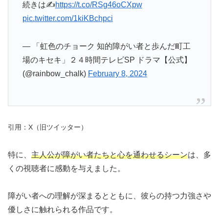
続きは✍️
https://t.co/RSg46oCXpw
pic.twitter.com/1kiKBchpci
— 「虹色のチョーク 知的障がい者と歩んだ町工
場のキセキ」２４時間テレビSP ドラマ【公式】
(@rainbow_chalk)
February 8, 2024
引用：X（旧ツイッター）
特に、
主人公が障がい者たちと心を通わせるシーン
は、多
くの視聴者に感動を与えました。
障がい者への理解が深まるとともに、彼らの持つ力強さや
優しさに触れられる作品です。