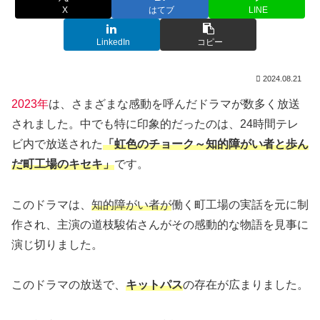
X
はてブ
LINE
LinkedIn
コピー
2024.08.21
2023年
は、さまざまな感動を呼んだドラマが数多く放送
されました。中でも特に印象的だったのは、24時間テレ
ビ内で放送された
「虹色のチョーク～知的障がい者と歩ん
だ町工場のキセキ」
です。
このドラマは、
知的障がい者が
働く町工場の実話を元に制
作され、主演の道枝駿佑さんがその感動的な物語を見事に
演じ切りました。
このドラマの放送で、
キットパス
の存在が広まりました。