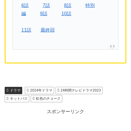
6話
7話
8話
特別
編
9話
10話
11話
最終回
ドラマ
2024年ドラマ
24時間テレビドラマ2023
キットパス
虹色のチョーク
スポンサーリンク