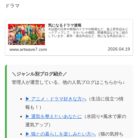
ドラマ
気になるドラマ速報
今話題の日本や韓国のドラマや映画など、急上昇作品をピ
ックアップして、ネタバレや感想、関連商品などをご紹介
しています。新作・過去作品など、気になる作品がありま
したら、追記していくつもりです。どうぞ、ドラマや映画
の世界をお楽しみくださいね！気に...
2026.04.19
www.artwave7.com
＼ジャンル別ブログ紹介／
管理人が運営している、他の人気ブログはこちらから↓
▶ アニメ・ドラマ好きな方へ
（生活に役立つ情
報も！）
▶ 運気を整えたいあなたに
（水回り×風水で家の
運気アップ）
▶ 猫との暮らしを楽しみたい方へ
（猫の気持ち