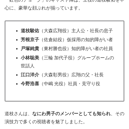
心に、豪華な顔ぶれが揃っています。
道枝駿佑
（大森広翔役）主人公・社長の息子
芳根京子
（佐倉結役）仮採用の知的障がい者
戸塚純貴
（東村勝也役）知的障がい者の社員
小林聡美
（三輪 加代子役）グループホームの
世話人
江口洋介
（大森彰男役）広翔の父・社長
今野浩喜
（中嶋 光役）社員・見守り役
道枝さんは、
なにわ男子のメンバーとしても知られ
、その
演技力で多くの視聴者を魅了しました。