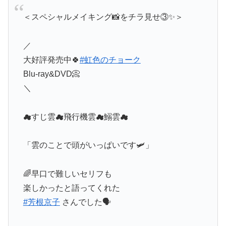
＜スペシャルメイキング📸をチラ見せ③✨＞
／
大好評発売中🍀
#虹色のチョーク
Blu-ray&DVD📀
＼
☁すじ雲☁飛行機雲☁鰯雲☁
「雲のことで頭がいっぱいです🛩」
🌈早口で難しいセリフも
楽しかったと語ってくれた
#芳根京子
さんでした🗣