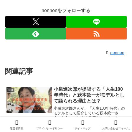
nonnonをフォローする
nonnon
関連記事
小泉進次郎が提唱する「人生100
芸能
年時代」と萩本欽一がモデルとし
て語られる理由とは？
小泉進次郎さんが、「人生100年時代」の
モデルとして紹介している萩本欽一さ
ん。しかし、この「モデルケース」とし
て取り上げられることに、疑問を感じる
声が多いのも現実です。実際に萩本欽一
運営者情報
プライバシーポリシー
サイトマップ
「お問い合わせフォーム」
さんが歩んできた人生は、彼自身の努力