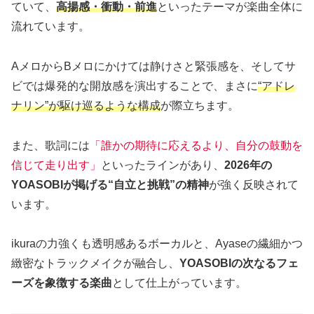
ていて、
高揚感・衝動・前進
といったテーマが楽曲全体に
流れています。
AメロからBメロにかけては静けさと緊張感を、そしてサ
ビでは爆発的な開放感を演出することで、まさに
“アドレ
ナリン”が駆け巡るような構成
が際立ちます。
また、歌詞には
「誰かの期待に応えるより、自分の鼓動を
信じて走り出す」
といったラインがあり、
2026年の
YOASOBIが掲げる“自立と挑戦”の精神
が強く反映されて
います。
ikuraの力強くも透明感あるボーカルと、Ayaseの繊細かつ
緻密なトラックメイクが融合し、
YOASOBIの次なるフェ
ーズを象徴する楽曲
として仕上がっています。