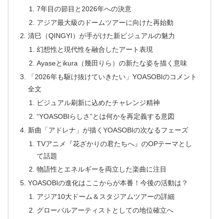
7年目の節目と2026年への決意
アジア最大級のドームツアーに向けた再始動
清巳（QINGYI）が手がけた新ビジュアルの魅力
幻想性と現代性を融合したアート表現
Ayaseとikura（幾田りら）の新たな姿を描く意味
「2026年も駆け抜けていきたい」YOASOBIのコメント
全文
ビジュアル刷新に込めたチャレンジ精神
“YOASOBIらしさ”とは何かを再定義する意図
新曲「アドレナ」が描くYOASOBIの次なるフェーズ
TVアニメ『花ざかりの君たちへ』のOPテーマとし
て話題
物語性とエネルギーを両立した楽曲に注目
YOASOBIの進化はここからが本番！今後の活動は？
アジア10大ドーム＆スタジアムツアーの詳細
グローバルアーティストとしての地位確立へ