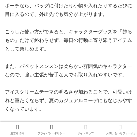
ポーチなら、バッグに付けたり小物を入れたりするたびに
目に入るので、外出先でも気分が上がります。
こうした使い方ができると、キャラクターグッズを「飾る
もの」だけで終わらせず、毎日の行動に寄り添うアイテム
として楽しめます。
また、パペットスンスンは柔らかい雰囲気のキャラクター
なので、強い主張が苦手な人でも取り入れやすいです。
アイスクリームテーマの明るさが加わることで、可愛いけ
れど重たくならず、夏のカジュアルコーデにもなじみやす
くなっています。
パペットスンスン GU 靴下やパペットスンスン GU ポーチ
運営者情報
プライバシーポリシー
サイトマップ
「お問い合わせフォーム」
は、
推しを身近に感じたい人にちょうどいい距離感のグッ