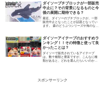
ンが作れるのか？リーズナブルで試した
ダイソープチブロックが一部販売
ダイソー
い・気分を変えたい...
中止に？その背景になるものと今
後の展開に期待できる？
最近、ダイソーのプチブロックが、一部
販売中止となったことが話題となってい
ます。 森のどうぶつシリーズや海のなか
ま、他には人型ロボットなど、豊富に揃
っていましたが、販売の種類が減ってい
るようです。 その背景や影響についてど
ダイソーアイテープのおすすめラ
ダイソー
んなことが考えられる...
ンキング！！その特徴と使って良
かったことは？
ダイソーで販売されているアイテープ
は、数十種類と豊富ですが、こんなに種
類があると、どれを選んだらいいのか分
からない！という方も多いのではないで
しょうか？そこで今回は、アイテープの
おすすめランキングを調べてみました！
ランキング上位の特徴から、...
スポンサーリンク