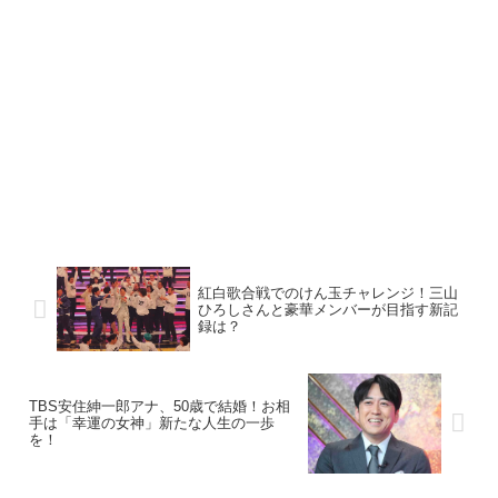
紅白歌合戦でのけん玉チャレンジ！三山
ひろしさんと豪華メンバーが目指す新記
録は？
TBS安住紳一郎アナ、50歳で結婚！お相
手は「幸運の女神」新たな人生の一歩
を！