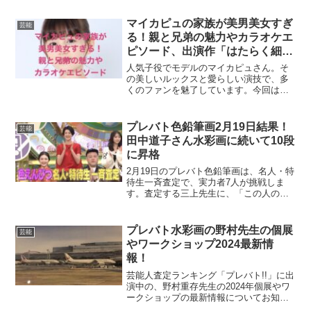
マイカピュの家族が美男美女すぎ
芸能
る！親と兄弟の魅力やカラオケエ
ピソード、出演作「はたらく細
胞」も紹介！
人気子役でモデルのマイカピュさん。そ
の美しいルックスと愛らしい演技で、多
くのファンを魅了しています。今回は、
マイカピュさんの美男美女すぎるご家
族、親や兄弟の魅力に迫ります！さら
に、カラオケでの意外なエピソードや出
プレバト色鉛筆画2月19日結果！
芸能
演作「はたらく細胞」について...
田中道子さん水彩画に続いて10段
に昇格
2月19日のプレバト色鉛筆画は、名人・特
待生一斉査定で、実力者7人が挑戦しま
す。査定する三上先生に、「この人の最
高傑作！」と大絶賛される作品が誕生す
る中、降格者も現れます。また田中道子
さんは、前人未踏の名人10段への到達に
プレバト水彩画の野村先生の個展
芸能
挑み、真剣勝負とな...
やワークショップ2024最新情
報！
芸能人査定ランキング「プレバト!!」に出
演中の、野村重存先生の2024年個展やワ
ークショップの最新情報についてお知ら
せします。2024年2月に、『富士山を描こ