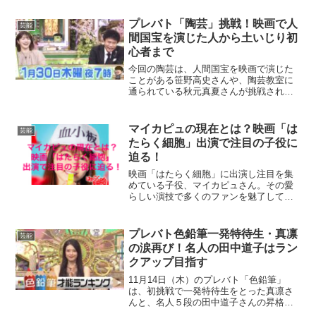
う』ワークショップが開催されました。
野村重存先生による『初めての水彩画入
プレバト「陶芸」挑戦！映画で人
芸能
門～富士山...
間国宝を演じた人から土いじり初
心者まで
今回の陶芸は、人間国宝を映画で演じた
ことがある笹野高史さんや、陶芸教室に
通られている秋元真夏さんが挑戦され、
実力を披露して良い作品が誕生しそうで
すね！デザインや実用性の面でも満点の
作品は、いったいどんな作品で作者は誰
マイカピュの現在とは？映画「は
芸能
でしょうか？ということで...
たらく細胞」出演で注目の子役に
迫る！
映画「はたらく細胞」に出演し注目を集
めている子役、マイカピュさん。その愛
らしい演技で多くのファンを魅了してい
ます。この記事では、映画「はたらく細
胞」での活躍を中心に、マイカピュさん
の現在の活動やプロフィールについて詳
プレバト色鉛筆一発特待生・真凛
芸能
しく解説します。さらに、...
の涙再び！名人の田中道子はラン
クアップ目指す
11月14日（木）のプレバト「色鉛筆」
は、初挑戦で一発特待生をとった真凛さ
んと、名人５段の田中道子さんの昇格試
験が注目となりました。真凛さんは、矢