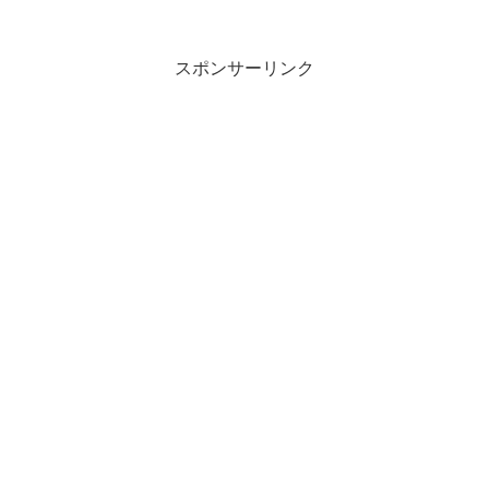
柴俊博さんとは親子役で一緒に仕事をさ
れたこともあり、勝敗が気になるところ
です。そしてガレッジセ...
スポンサーリンク