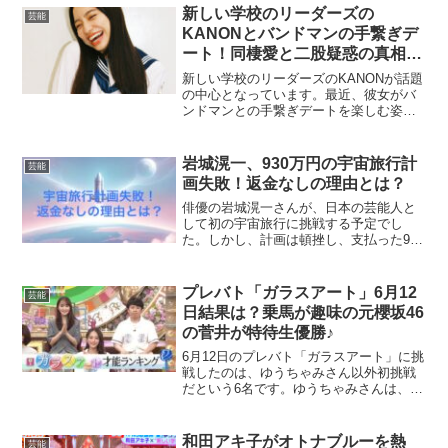
活習慣をわかりやすく紹介。
新しい学校のリーダーズの
芸能
KANONとバンドマンの手繋ぎデ
ート！同棲愛と二股疑惑の真相
は？
新しい学校のリーダーズのKANONが話題
の中心となっています。最近、彼女がバ
ンドマンとの手繋ぎデートを楽しむ姿が
目撃され、同棲愛や二股疑惑が浮上しま
した。この記事では、KANONとバンドマ
ンの関係について、同棲愛や二股疑惑の
岩城滉一、930万円の宇宙旅行計
芸能
真相を探っていき...
画失敗！返金なしの理由とは？
俳優の岩城滉一さんが、日本の芸能人と
して初の宇宙旅行に挑戦する予定でし
た。しかし、計画は頓挫し、支払った930
万円は返金されませんでした。岩城さん
はその経緯と返金がなかった理由につい
て語りました。宇宙旅行への期待が高ま
プレバト「ガラスアート」6月12
芸能
る中、計画失敗の裏には...
日結果は？乗馬が趣味の元櫻坂46
の菅井が特待生優勝♪
6月12日のプレバト「ガラスアート」に挑
戦したのは、ゆうちゃみさん以外初挑戦
だという6名です。ゆうちゃみさんは、前
回うみがめのアクセサリーケースを作り2
位でした。⇒ プレバトアート結果・新企
画「ガラスアート」一発特待生で満点！
和田アキ子がオトナブルーを熱
芸能