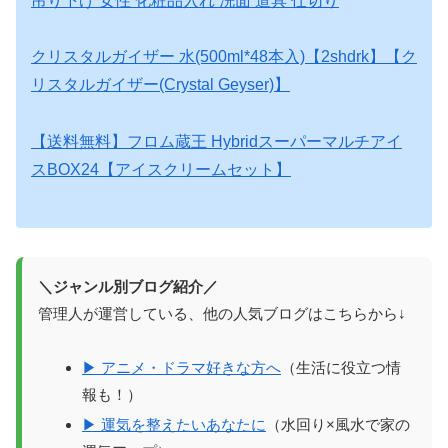
吊り下げ 女性 化粧品入れ 洗面 道具 仕切り
クリスタルガイザー 水(500ml*48本入)【2shdrk】【ク
リスタルガイザー(Crystal Geyser)】
【送料無料】フロム蔵王 Hybridスーパーマルチアイ
スBOX24【アイスクリームセット】
＼ジャンル別ブログ紹介／
管理人が運営している、他の人気ブログはこちらから↓
▶ アニメ・ドラマ好きな方へ
（生活に役立つ情
報も！）
▶ 運気を整えたいあなたに
（水回り×風水で家の