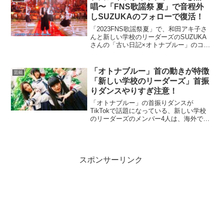
村山輝星が1位...
唱〜「FNS歌謡祭 夏」で音程外
しSUZUKAのフォローで復活！
「2023FNS歌謡祭夏」で、和田アキ子さ
んと新しい学校のリーダーズのSUZUKA
さんの「古い日記×オトナブルー」のコラ
ボが話題になり、音程を外してしまった
アッコさんのオトナブルーを、SUZUKA
さんがフォローしたことで復活しまし
「オトナブルー」首の動きが特徴
芸能
た。このこ...
「新しい学校のリーダーズ」首振
りダンスやりすぎ注意！
「オトナブルー」の首振りダンスが
TikTokで話題になっている、新しい学校
のリーダーズのメンバー4人は、海外でも
人気です。そして、人気の象徴となった
TikTokでは、フォロワー数が420万人を超
え、世界中から愛される存在にまでなり
ました。⇒...
スポンサーリンク