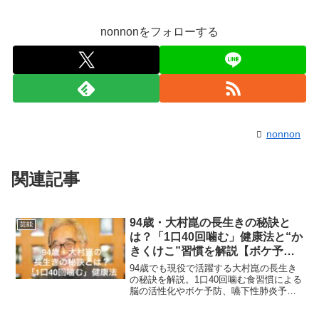
nonnonをフォローする
nonnon
関連記事
94歳・大村崑の長生きの秘訣と
芸能
は？「1口40回噛む」健康法と“か
きくけこ”習慣を解説【ボケ予
防・筋トレ・恋】
94歳でも現役で活躍する大村崑の長生き
の秘訣を解説。1口40回噛む食習慣による
脳の活性化やボケ予防、嚥下性肺炎予防
の効果、「かきくけこ」の生き方、筋ト
レ・食事・睡眠など健康長寿を支える生