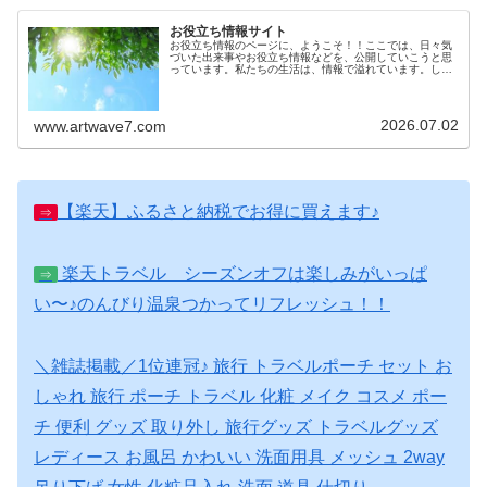
お役立ち情報サイト
お役立ち情報のページに、ようこそ！！ここでは、日々気
づいた出来事やお役立ち情報などを、公開していこうと思
っています。私たちの生活は、情報で溢れています。しか
しその情報が確かなものかは、意外とわからないもので
す。生活に役立つ情報を知っているこ...
2026.07.02
www.artwave7.com
【楽天】ふるさと納税でお得に買えます♪
⇒
楽天トラベル シーズンオフは楽しみがいっぱ
⇒
い〜♪のんびり温泉つかってリフレッシュ！！
＼雑誌掲載／1位連冠♪ 旅行 トラベルポーチ セット お
しゃれ 旅行 ポーチ トラベル 化粧 メイク コスメ ポー
チ 便利 グッズ 取り外し 旅行グッズ トラベルグッズ
レディース お風呂 かわいい 洗面用具 メッシュ 2way