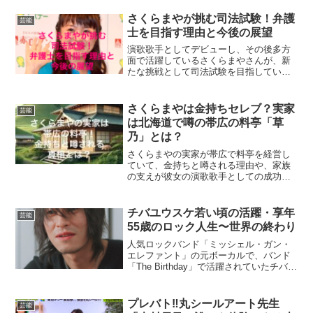
は、病気の噂やキルト作家としての活動
など、様々な話題があります。この記事
さくらまやが挑む司法試験！弁護
芸能
では、山口百恵さんの現在の...
士を目指す理由と今後の展望
演歌歌手としてデビューし、その後多方
面で活躍しているさくらまやさんが、新
たな挑戦として司法試験を目指している
ことをご存知でしょうか。彼女の夢は弁
護士になること。法学部での学びや勉強
漬けの大学生活の様子が話題を呼んでい
さくらまやは金持ちセレブ？実家
芸能
ます。この記事では、さく...
は北海道で噂の帯広の料亭「草
乃」とは？
さくらまやの実家が帯広で料亭を経営し
ていて、金持ちと噂される理由や、家族
の支えが彼女の演歌歌手としての成功に
大きく貢献した背景を詳しく解説。料亭
の経営スタイルや人気の理由にも迫りま
す。
チバユウスケ若い頃の活躍・享年
芸能
55歳のロック人生〜世界の終わり
人気ロックバンド「ミッシェル・ガン・
エレファント」の元ボーカルで、バンド
「The Birthday」で活躍されていたチバユ
ウスケさんが、11月26日に死去されまし
た。享年55歳でした。若い頃はロックバ
ンドで声を張りあげ、とてもカッコいい
プレバト‼︎丸シールアート先生
芸能
ステ...