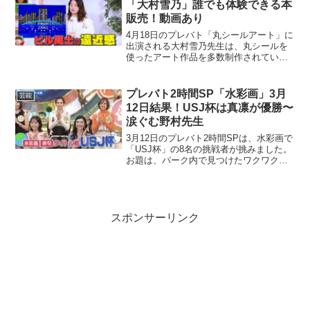
「大村雪乃」誰でも体験できる本
販売！動画あり
4月18日のプレバト「丸シールアート」に
出演される大村雪乃先生は、丸シールを
使ったアート作品を多数制作されていま
す。そして誰でも丸シールアートを体験
することができる、「丸シールアートブ
ック」を販売されています。今回は大村
プレバト2時間SP「水彩画」3月
芸能
雪乃先生のプロフィー...
12日結果！USJ杯は真凛が優勝〜
涙ぐむ野村先生
3月12日のプレバト2時間SPは、水彩画で
「USJ杯」の8名の挑戦者が挑みました。
お題は、パーク内で見つけたワクワクな
風景で、自分で選ぶことはできなく抽選
（お題が書いてあるカードをとる）なの
で、運も左右するという状況でした。ま
たその場で切り...
スポンサーリンク