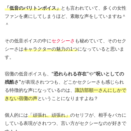
「低音のバリトンボイス」
とも言われていて、多くの女性
ファンを虜にしてしまうほど、素敵な声をしていますね＾
＾
その低音ボイスの中に
セクシーさ
も秘めていて、そのセク
シーさは
キャラクターの魅力の1つ
になっていると思いま
す。
宿儺の低音ボイスも、
“恐れられる存在”
や
“呪いとしての
残酷さ”
が表現されつつも、どこかセクシーさも感じられ
る特徴的な声になっているのは、
諏訪部順一さんにしかで
きない宿儺の声
ということになりますよね？
個人的には
「頑張れ、頑張れ」
のセリフが、相手をバカに
している表現がされつつ、言い方がセクシーなのが好きで