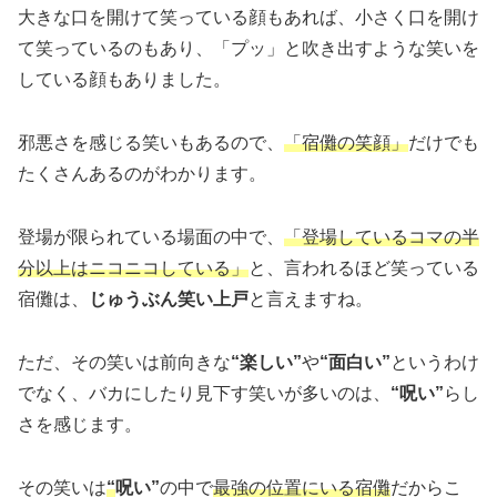
大きな口を開けて笑っている顔もあれば、小さく口を開け
て笑っているのもあり、「プッ」と吹き出すような笑いを
している顔もありました。
邪悪さを感じる笑いもあるので、
「宿儺の笑顔」
だけでも
たくさんあるのがわかります。
登場が限られている場面の中で、
「登場しているコマの半
分以上はニコニコしている」
と、言われるほど笑っている
宿儺は、
じゅうぶん笑い上戸
と言えますね。
ただ、その笑いは前向きな
“楽しい”
や
“面白い”
というわけ
でなく、バカにしたり見下す笑いが多いのは、
“呪い”
らし
さを感じます。
その笑いは
“
呪い”
の中で
最強の位置にいる宿儺
だからこ