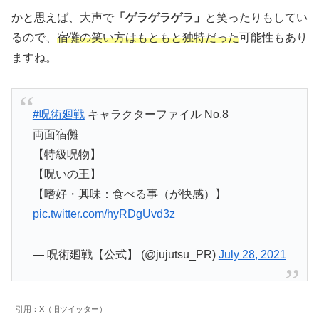
かと思えば、大声で
「ゲラゲラゲラ」
と笑ったりもしてい
るので、
宿儺の笑い方はもともと独特だった
可能性もあり
ますね。
#呪術廻戦
キャラクターファイル No.8
両面宿儺
【特級呪物】
【呪いの王】
【嗜好・興味：食べる事（が快感）】
pic.twitter.com/hyRDgUvd3z
— 呪術廻戦【公式】 (@jujutsu_PR)
July 28, 2021
引用：X（旧ツイッター）