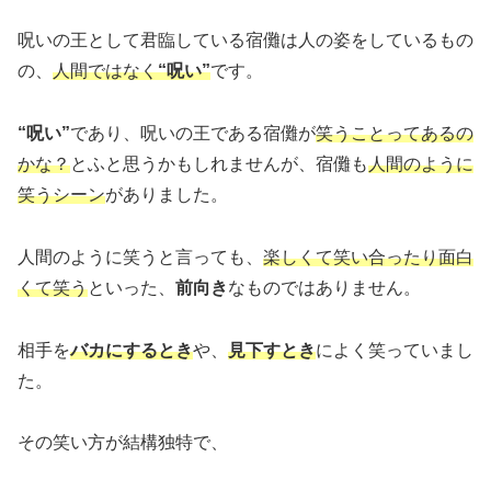
呪いの王として君臨している宿儺は人の姿をしているもの
の、
人間ではなく
“呪い”
です。
“呪い”
であり、呪いの王である宿儺が
笑うことってあるの
かな？
とふと思うかもしれませんが、宿儺も
人間のように
笑うシーン
がありました。
人間のように笑うと言っても、
楽しくて笑い合ったり面白
くて笑う
といった、
前向き
なものではありません。
相手を
バカにするとき
や、
見下すとき
によく笑っていまし
た。
その笑い方が結構独特で、