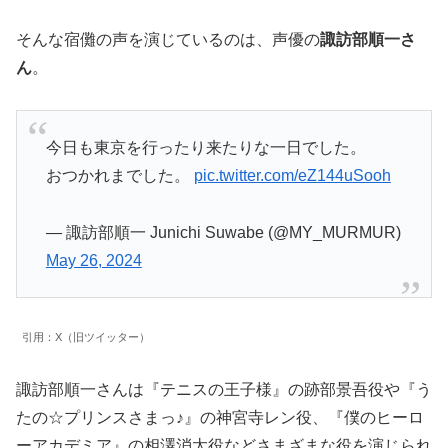
そんな宿儺の声を演じているのは、声優の
諏訪部順一さ
ん
。
今日も東京を行ったり来たりな一日でした。
おつかれまでした。
pic.twitter.com/eZ144uSooh
— 諏訪部順一 Junichi Suwabe (@MY_MURMUR)
May 26, 2024
引用：X（旧ツイッター）
諏訪部順一さんは『テニスの王子様』の跡部景吾役や『う
たの☆プリンスさまっ♪』の神宮寺レン役、『僕のヒーロ
ーアカデミア』の相澤消太役などさまざまな役を演じられ