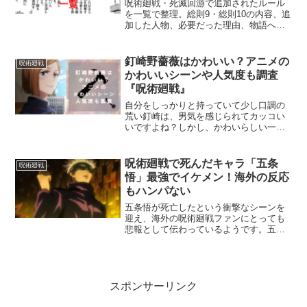
呪術廻戦・死滅回游で追加されたルール
を一覧で整理。総則9・総則10の内容、追
加した人物、必要だった理由、物語への
影響までわかりやすく解説します。
釘崎野薔薇はかわいい？アニメの
呪術廻戦
かわいいシーンや人気度も調査
『呪術廻戦』
自分をしっかりと持っていて少し口調の
荒い釘崎は、男気を感じられてカッコい
いですよね？しかし、かわいらしい一面
も持っていて、ファンの間で「かわい
い！」と言われていました。釘崎のどう
いったところがかわいいのか、アニメシ
呪術廻戦で死んだキャラ「五条
呪術廻戦
ーンを厳選しましたので、ご...
悟」最強でイケメン！海外の反応
もハンパない
五条悟が死亡したという衝撃なシーンを
迎え、海外の呪術廻戦ファンにとっても
悲報として伝わっているようです。五条
の生き返る可能性は0%に等しく、 236話
での鹿紫雲の乱入シーンで、「五条悟の
死を悼む暇もなく」と、はっきり「死」
が表現されているこ...
スポンサーリンク