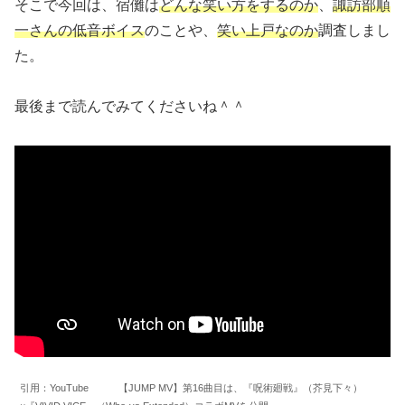
そこで今回は、宿儺は
どんな笑い方をするのか
、
諏訪部順
一さんの低音ボイス
のことや、
笑い上戸なのか
調査しまし
た。
最後まで読んでみてくださいね＾＾
引用：YouTube 【JUMP MV】第16曲目は、『呪術廻戦』（芥見下々）