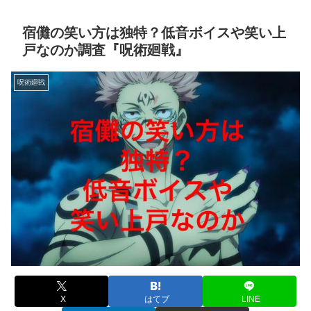
宿儺の笑い方は独特？低音ボイスや笑い上
戸なのか調査『呪術廻戦』
呪術廻戦
X
はてブ
LINE