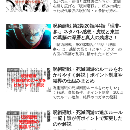
呪いの王・宿儺と虎杖悠仁たちが、激闘
を繰り広げる『呪術廻戦』。頼みの綱だ
った現代最強の呪術師・五条悟が敗れて
しまった今、宿儺は最後どうなってしま
うのでしょうか？あの五条に勝ってしま
う宿儺の強さが、どれほどなのかも気に
呪術廻戦 第2期20話/44話「理非-
呪術廻戦
なりますよね。また、虎杖...
参-」ネタバレ感想・虎杖と東堂
の葛藤の深層と真人の残虐さ！
「呪術廻戦」第2期20話／44話「理非-
参-」は、感情の高まりとキャラクターの
内面の葛藤が見事に描かれたエピソード
です。虎杖悠仁、釘崎野薔薇、そして真
人などのキャラクターが直面する様々な
試練が、物語に深い味わいをもたらして
呪術廻戦・死滅回游のルールをわ
呪術廻戦
います。ここでは、...
かりやすく解説｜ポイント制度や
結界の仕組みまとめ
呪術廻戦の死滅回游ルールをわかりやす
く解説。参加条件、ポイント制度、100点
でのルール追加、結界やコガネの役割ま
で整理して紹介します。
呪術廻戦・死滅回游の追加ルール
呪術廻戦
一覧｜誰が何ポイントで変更した
のか解説