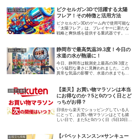
ピクセルガン3Dで活躍する太陽
お役立ち情報
フレア！その特徴と活用方法
ピクセルガン3Dのゲーム内で使用可能な
「太陽フレア」は、プレイヤーに新たな
戦略と爽快感を提供する重武器です。こ
の記事では、太陽フレアの基本的な特性
と、ゲーム内での効果的な使い方を解説
します。太陽フレアはその名の通り、太
静岡市で最高気温39.3度！今日の
お役立ち情報
陽のような強烈なエネル...
水道の水が熱湯に！
今日、静岡市は観測史上最高の39.3度と
いう猛烈な暑さに見舞われました。この
異常な気温の影響で、水道の水までもが
熱湯のような温度になっています。この
記事では、静岡市の暑さの現状と、その
影響について詳しく解説します。この記
【楽天】お買い物マラソンは本当
お役立ち情報
事を読むとわかること...
にお得なのか？5と0のつく日とど
っちがお得？
日頃から楽天でショッピングしている人
にとって、お買い物マラソンはとても嬉
しい日で、また5と0のつく日（5日10日
15日20日25日30日）はポイントアップデ
ーで、どっちで買い物すればお得なの
か、どんな人に向いているのかについて
【パペットスンスン×サンキュー
お役立ち情報