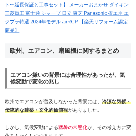
ト〜延長保証と工事セット】 メーカーおまかせ ダイキン
三菱重工 富士通 シャープ 日立 東芝 Panasonic 省エネ エ
クプラ特選 2024年モデル airRCP 【楽天リフォーム認定
商品】
欧州、エアコン、扇風機に関するまとめ
エアコン嫌いの背景には合理性があったが、気
候変動で変化の兆し
欧州でエアコンが普及しなかった背景には、
冷涼な気候・
伝統的な建築・文化的価値観
がありました。
しかし、気候変動による
猛暑の常態化
が、その考え方に変
化をもたらしつつあります。