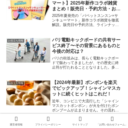
調べてみました...
マート】2025年新作コラボ雑貨
まとめ！販売日・予約方法・おす
すめアイテムを徹底解説
2025年夏発売の「パペットスンスン×サ
ンキューマート」新作コラボ雑貨を徹底
解説。販売日や予約方法、ラインナップ
やおすすめアイテムを紹介します。
パリ電動キックボードの共有サー
お役立ち情報
ビス終了〜その背景にあるものと
今後の対応は？
パリの街並みは、長らく電動キックボー
ドで賑わってきましたが、その歴史に終
止符が打たれることとなりました。多く
の市民や観光客が利用していたこの共有
サービスは、安全性や運転マナーの問題
が取り沙汰され、最終的には廃止となっ
【2024年最新】ボンボンを楽天
お役立ち情報
てしまいました。その背景...
でピックアップ！シャインマスカ
ットに続くヒットはこれだ！
近年、コンビニで大流行した「シャイン
マスカットボンボン」が火を付けたボン
ボンブームが止まりません。その流れを
汲み、今回は楽天市場で特に人気を博し
ている、おすすめのボンボンを厳選して
ご紹介します。甘くて新しい食感を楽し
運営者情報
プライバシーポリシー
サイトマップ
「お問い合わせフォーム」