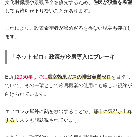
文化財保護や景観保全を優先するため、
住民が設置を希望
しても許可が下りない
ことがあります。
これにより、設置希望者が諦めざるを得ない現実も存在し
ます。
「ネットゼロ」政策が冷房導入にブレーキ
EUは
2050年までに
温室効果ガスの排出実質ゼロ
を目指し
ていて、その一環として冷房機器の使用にも厳しい視線が
向けられています。
エアコンが屋外に熱を放出することで、
都市の気温が上昇
する
リスクも問題視されています。