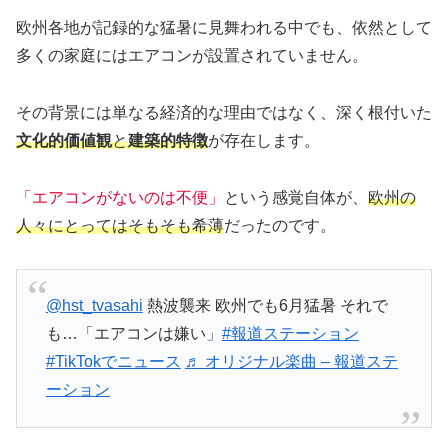
欧州各地が記録的な猛暑に見舞われる中でも、依然として
多くの家庭にはエアコンが設置されていません。
その背景には単なる経済的な理由ではなく、深く根付いた
文化的価値観
と
建築的特徴
が存在します。
「エアコンがないのは不便」
という感覚自体が、
欧州の
人々にとってはそもそも希薄
だったのです。
@hst_tvasahi
熱波襲来 欧州でも6月猛暑 それで
も…「エアコンは嫌い」
#報道ステーション
#TikTokでニュース
♬ オリジナル楽曲 – 報道ステ
ーション