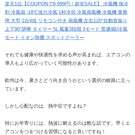
楽天1位【COUPONで8,999円！超安SALE】 冷風機 保冷
剤 冷風扇 -18℃強力冷風 1秒冷却 冷風扇風機 冷風機 業務
用 大型 1台4役 リモコン付き 扇風機 左右120°自動首振り
上下90°調整 タイマー 5L 風量3段階 3モード 普通/眠/冷風
モード イオン除菌 スポットクーラー
それでも健康や快適性を求める声が高まれば、エアコンの
導入もより広がっていく可能性があります。
欧州は今、暑さとどう向き合うかという選択の岐路に立っ
ています。
しかし心配なのは、熱中症ですよね？
特にお年寄りには、熱波に耐えるのは酷な話です。早くエ
アコンをつをつける習慣になると良いですね！