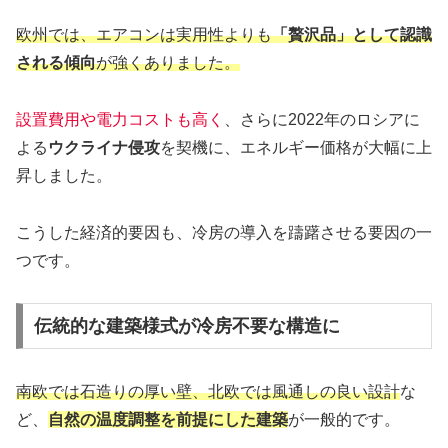
欧州では、エアコンは実用性よりも
「贅沢品」として認識
される傾向
が強くありました。
設置費用や電力コストも高く
、さらに2022年のロシアに
よる
ウクライナ侵攻
を契機に、エネルギー価格が大幅に上
昇しました。
こうした経済的要因も、冷房の導入を躊躇させる要因の一
つです。
伝統的な建築様式が冷房不要な構造に
南欧では石造りの厚い壁、北欧では風通しの良い設計
な
ど、
自然の温度調整を前提にした建築
が一般的です。