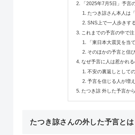
「2025年7月5日」予
たつき諒さん本人は
SNS上で一人歩きす
これまでの予言の中で注
「東日本大震災を当
そのほかの予言と信
なぜ予言に人は惹かれる
不安の裏返しとしての
予言を信じる人が増え
たつき諒 外した予言か
たつき諒さんの外した予言とは