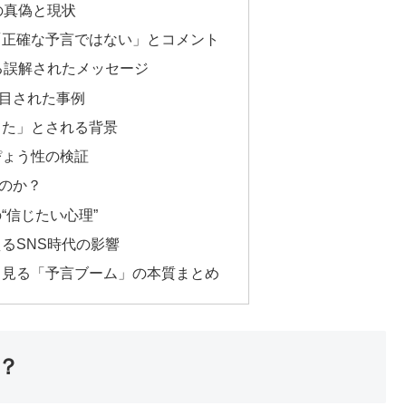
言の真偽と現状
「正確な予言ではない」とコメント
る誤解されたメッセージ
目された事例
てた」とされる背景
ぴょう性の検証
のか？
“信じたい心理”
るSNS時代の影響
ら見る「予言ブーム」の本質まとめ
？