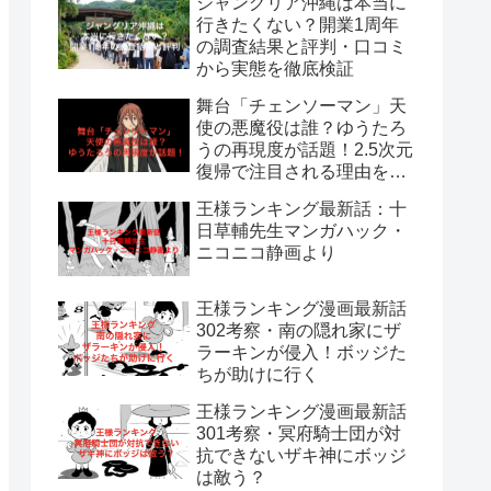
ジャングリア沖縄は本当に
行きたくない？開業1周年
の調査結果と評判・口コミ
から実態を徹底検証
舞台「チェンソーマン」天
使の悪魔役は誰？ゆうたろ
うの再現度が話題！2.5次元
復帰で注目される理由を解
説
王様ランキング最新話：十
日草輔先生マンガハック・
ニコニコ静画より
王様ランキング漫画最新話
302考察・南の隠れ家にザ
ラーキンが侵入！ボッジた
ちが助けに行く
王様ランキング漫画最新話
301考察・冥府騎士団が対
抗できないザキ神にボッジ
は敵う？