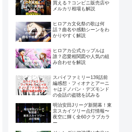
買える？コンビニ販売店や
メルカリ相場も解説
ヒロアカ文化祭の歌は何
話？曲名や感動シーンをわ
かりやすく解説
ヒロアカ公式カップルは
誰？恋愛相関図や人気の組
み合わせを解説
スパイファミリー139話前
編感想・フィオナとアーニ
ャはドノバン・デズモンド
の会話の盗聴を試みる
明治安田Jリーグ新開幕！東
京スカイツリー点灯情報〜
夜空に輝く全60クラブカラ
ー