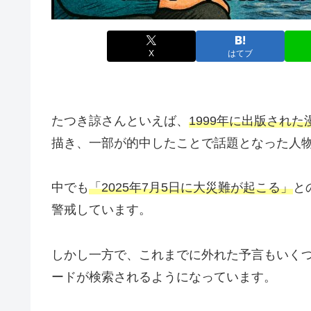
X
はてブ
たつき諒さんといえば、
1999年に出版され
描き、一部が的中したことで話題となった人
中でも
「2025年7月5日に大災難が起こる」
と
警戒しています。
しかし一方で、これまでに外れた予言もいく
ードが検索されるようになっています。