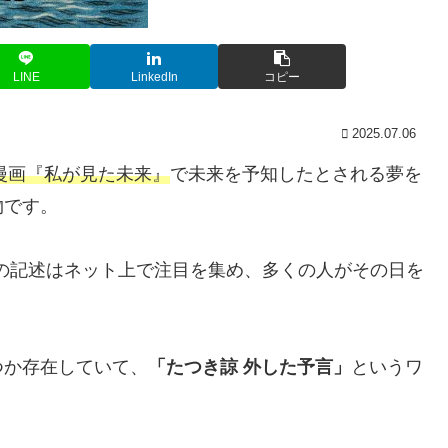
LINE
LinkedIn
コピー
2025.07.06
た漫画『私が見た未来』
で未来を予知したとされる夢を
物です。
の記述はネット上で注目を集め、多くの人がその日を
つか存在していて、
「たつき諒 外した予言」
というワ