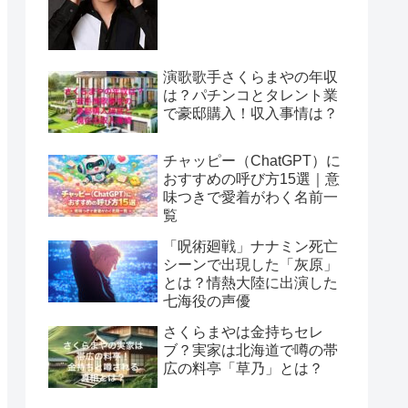
演歌歌手さくらまやの年収
は？パチンコとタレント業
で豪邸購入！収入事情は？
チャッピー（ChatGPT）に
おすすめの呼び方15選｜意
味つきで愛着がわく名前一
覧
「呪術廻戦」ナナミン死亡
シーンで出現した「灰原」
とは？情熱大陸に出演した
七海役の声優
さくらまやは金持ちセレ
ブ？実家は北海道で噂の帯
広の料亭「草乃」とは？