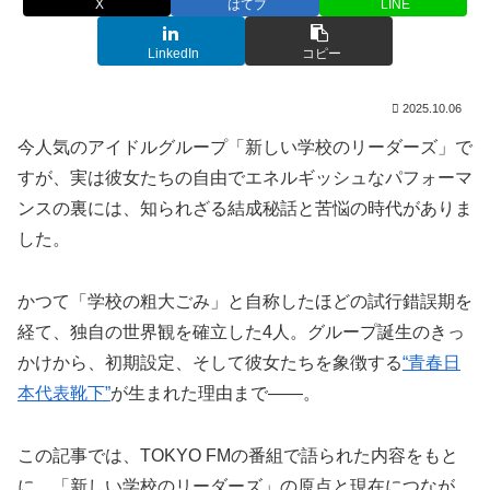
X
はてブ
LINE
LinkedIn
コピー
2025.10.06
今人気のアイドルグループ「新しい学校のリーダーズ」で
すが、実は彼女たちの自由でエネルギッシュなパフォーマ
ンスの裏には、知られざる結成秘話と苦悩の時代がありま
した。
かつて「学校の粗大ごみ」と自称したほどの試行錯誤期を
経て、独自の世界観を確立した4人。グループ誕生のきっ
かけから、初期設定、そして彼女たちを象徴する
“青春日
本代表靴下”
が生まれた理由まで――。
この記事では、TOKYO FMの番組で語られた内容をもと
に、「新しい学校のリーダーズ」の原点と現在につなが