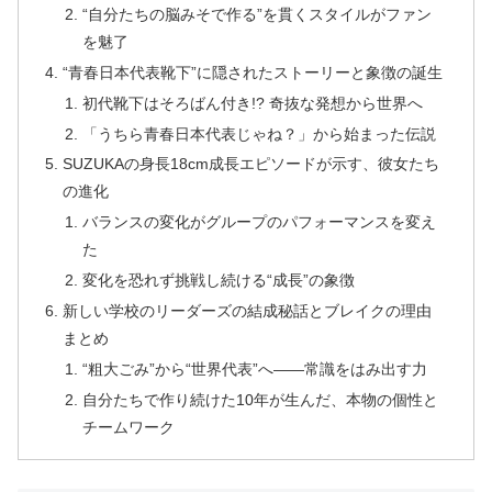
“自分たちの脳みそで作る”を貫くスタイルがファン
を魅了
“青春日本代表靴下”に隠されたストーリーと象徴の誕生
初代靴下はそろばん付き!? 奇抜な発想から世界へ
「うちら青春日本代表じゃね？」から始まった伝説
SUZUKAの身長18cm成長エピソードが示す、彼女たち
の進化
バランスの変化がグループのパフォーマンスを変え
た
変化を恐れず挑戦し続ける“成長”の象徴
新しい学校のリーダーズの結成秘話とブレイクの理由
まとめ
“粗大ごみ”から“世界代表”へ――常識をはみ出す力
自分たちで作り続けた10年が生んだ、本物の個性と
チームワーク