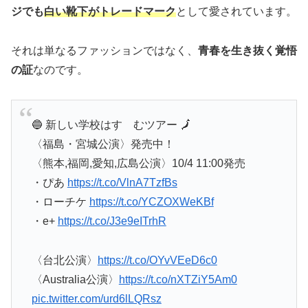
ジでも
白い靴下がトレードマーク
として愛されています。
それは単なるファッションではなく、
青春を生き抜く覚悟
の証
なのです。
🔵 新しい学校はすゝむツアー 🗾
〈福島・宮城公演〉発売中！
〈熊本,福岡,愛知,広島公演〉10/4 11:00発売
・ぴあ
https://t.co/VlnA7TzfBs
・ローチケ
https://t.co/YCZOXWeKBf
・e+
https://t.co/J3e9eITrhR
〈台北公演〉
https://t.co/OYvVEeD6c0
〈Australia公演〉
https://t.co/nXTZiY5Am0
pic.twitter.com/urd6lLQRsz