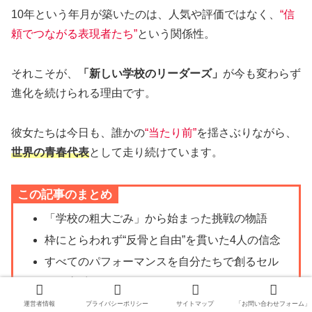
10年という年月が築いたのは、人気や評価ではなく、
“信
頼でつながる表現者たち”
という関係性。
それこそが、
「新しい学校のリーダーズ」
が今も変わらず
進化を続けられる理由です。
彼女たちは今日も、誰かの
“当たり前”
を揺さぶりながら、
世界の青春代表
として走り続けています。
この記事のまとめ
「学校の粗大ごみ」から始まった挑戦の物語
枠にとらわれず“反骨と自由”を貫いた4人の信念
すべてのパフォーマンスを自分たちで創るセル
フスタイル
白い三つ折り靴下に込めた“青春日本代表”の象
運営者情報
プライバシーポリシー
サイトマップ
「お問い合わせフォーム」