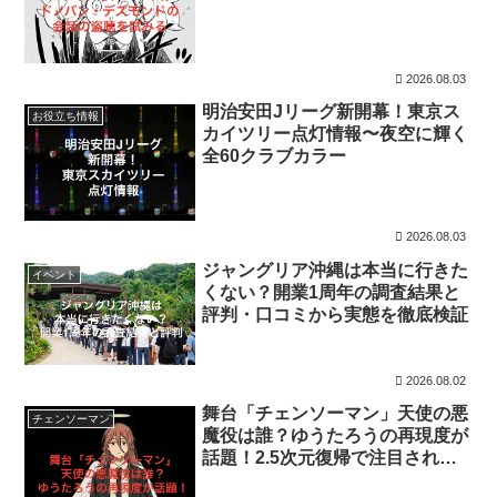
みる
2026.08.03
明治安田Jリーグ新開幕！東京ス
お役立ち情報
カイツリー点灯情報〜夜空に輝く
全60クラブカラー
2026.08.03
ジャングリア沖縄は本当に行きた
イベント
くない？開業1周年の調査結果と
評判・口コミから実態を徹底検証
2026.08.02
舞台「チェンソーマン」天使の悪
チェンソーマン
魔役は誰？ゆうたろうの再現度が
話題！2.5次元復帰で注目される
理由を解説