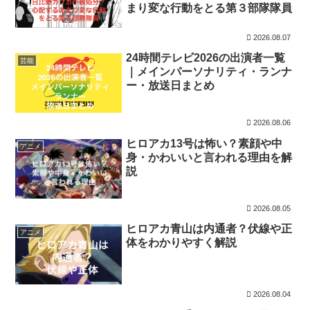
まり変な行動をとる第３部隊隊員
2026.08.07
24時間テレビ2026の出演者一覧
芸能
｜メインパーソナリティ・ランナ
ー・放送日まとめ
2026.08.06
ヒロアカ13号は怖い？素顔や中
アニメ
身・かわいいと言われる理由を解
説
2026.08.05
ヒロアカ青山は内通者？伏線や正
アニメ
体をわかりやすく解説
2026.08.04