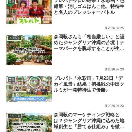
プレバト今日の結果！水彩画・色
芸能
鉛筆・消しゴムはんこ他、特待生
と名人のプレッシャーバトル
2026.07.25
森岡毅さんも「相当厳しい」と認
イベント
めたジャングリア沖縄の苦境｜テ
ーマパークを脱却することが生き
残る唯一の道なのか？
2026.07.23
プレバト「水彩画」7月23日「デ
芸能
カイ風景」結果！初挑戦の中田ク
ルミが一発特待生で優勝♪
2026.07.23
森岡毅のマーケティング戦略と
イベント
は？ジャングリア沖縄に込めた地
域創生と「勝てる仕組み」を徹底