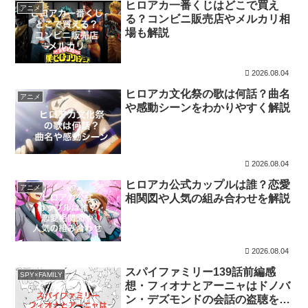
ヒロアカ一番くじはどこで買え
アニメ
る？コンビニ販売店やメルカリ相
場も解説
2026.08.04
ヒロアカ文化祭の歌は何話？曲名
アニメ
や感動シーンをわかりやすく解説
2026.08.04
ヒロアカ公式カップルは誰？恋愛
アニメ
相関図や人気の組み合わせを解説
2026.08.04
スパイファミリー139話前編感
SPY×FAMILY
想・フィオナとアーニャはドノバ
ン・デズモンドの会話の盗聴を試