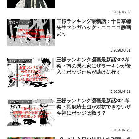
2026.08.02
王様ランキング最新話：十日草輔
王様ランキング
先生マンガハック・ニコニコ静画
より
2026.08.01
王様ランキング漫画最新話302考
王様ランキング
察・南の隠れ家にザラーキンが侵
入！ボッジたちが助けに行く
2026.08.01
王様ランキング漫画最新話301考
王様ランキング
察・冥府騎士団が対抗できないザ
キ神にボッジは敵う？
2026.07.25