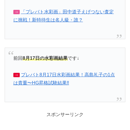
「プレバト水彩画」田中道子えげつない査定
⇒
に挑戦！新特待生は名人級・誰？
前回
8月17日の水彩画結果
です↓
プレバト8月17日水彩画結果！高島礼子の1点
⇒
は貴重〜HG昇格試験結果‼︎
スポンサーリンク