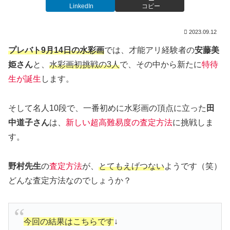
LinkedIn
コピー
2023.09.12
プレバト9月14日の水彩画
では、才能アリ経験者の
安藤美
姫さん
と、
水彩画初挑戦の3人
で、その中から新たに
特待
生が誕生
します。
そして名人10段で、一番初めに水彩画の頂点に立った
田
中道子さん
は、
新しい超高難易度の査定方法
に挑戦しま
す。
野村先生
の
査定方法
が、
とてもえげつない
ようです（笑）
どんな査定方法なのでしょうか？
今回の結果はこちらです
↓