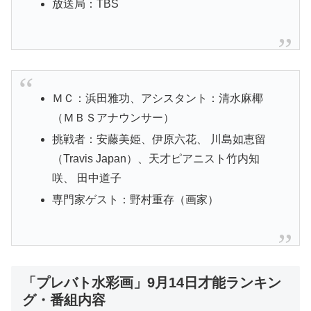
放送局：TBS
ＭＣ：浜田雅功、アシスタント：清水麻椰
（ＭＢＳアナウンサー）
挑戦者：安藤美姫、伊原六花、 川島如恵留
（Travis Japan）、天才ピアニスト竹内知
咲、 田中道子
専門家ゲスト：野村重存（画家）
「プレバト水彩画」9月14日才能ランキン
グ・番組内容