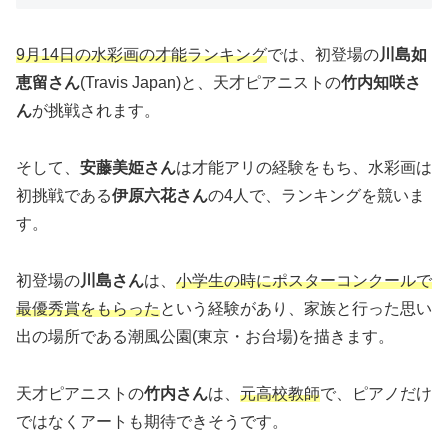
9月14日の水彩画の才能ランキング
では、初登場の
川島如
恵留さん
(Travis Japan)と、天才ピアニストの
竹内知咲さ
ん
が挑戦されます。
そして、
安藤美姫さん
は才能アリの経験をもち、水彩画は
初挑戦である
伊原六花さん
の4人で、ランキングを競いま
す。
初登場の
川島さん
は、
小学生の時にポスターコンクールで
最優秀賞をもらった
という経験があり、家族と行った思い
出の場所である潮風公園(東京・お台場)を描きます。
天才ピアニストの
竹内さん
は、
元高校教師
で、ピアノだけ
ではなくアートも期待できそうです。