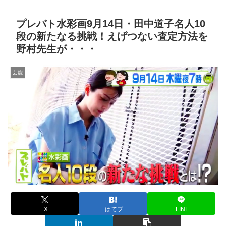
プレバト水彩画9月14日・田中道子名人10
段の新たなる挑戦！えげつない査定方法を
野村先生が・・・
芸能
X
はてブ
LINE