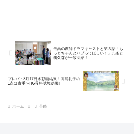
最高の教師ドラマキャストと第３話「も
っとちゃんとハブってほしい！」九条と
鵜久森が一致団結！
プレバト8月17日水彩画結果！高島礼子の
1点は貴重〜HG昇格試験結果‼︎
ホーム
芸能