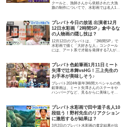
クールと、漁師さんから依頼された大漁
旗の制作についてで、水彩画では名人10
段の田中道子さんと、名人8段のレイザー
ラモンHGさんが、まさかの4位外となっ
てしまいました。名人級である田中さん
プレバト今日の放送 出演者12月
芸能
とHGさんが、最後...
12日水彩画「2時間SP」倉中るな
の人物画の隠し技は？
12月12日のプレバトは、「2時間SP」で
水彩画で描く「大好きな人」コンクール
には、アート系で才能を発揮する7人が挑
戦されます。「消しゴムはんこ」が得意
な田中要次さん、「水彩画」コンクール
の優勝経験があるレイザーラモンHGさん
プレバト色鉛筆画1月11日ミート
芸能
や鈴木砂羽さん...
矢澤で辻本舞vsHG！三上先生の
お手本が美味しそう♪
プレバト2024年新年3時間スペシャルの色
鉛筆画は、ミート矢澤さんのステーキや
ハンバーグなど、見るからに美味しそう
なお料理を、美味しそうに見えるように
描くというお題でした。お肉の柔らかさ
や、脂が浮いたスープの細かさ、肉汁な
プレバト水彩画で田中道子名人10
芸能
ど、とっても難関あ...
段狙う！野村先生のリアクション
に激怒するが結果は？
3月2日のプレバト水彩画の査定結果が出