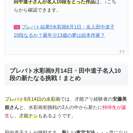
田中道子さんが名人10段をとった作品
は、↓こち
らから確認できます。
プレバト結果‼︎水彩画6月1日・名人田中道子
⇒
10段なるか？最年少13歳の夢は絵本作家？
プレバト水彩画9月14日・田中道子名人10
段の新たなる挑戦！まとめ
プレバト9月14日の水彩画
では、才能アリ経験者の
安藤美
姫さん
と、水彩画初挑戦の3人の中から新たに
特待生が誕
生
し、
才能ナシ
もあるようです。
田中道子さんが挑戦する、
新しい査定方法
・・・気になり