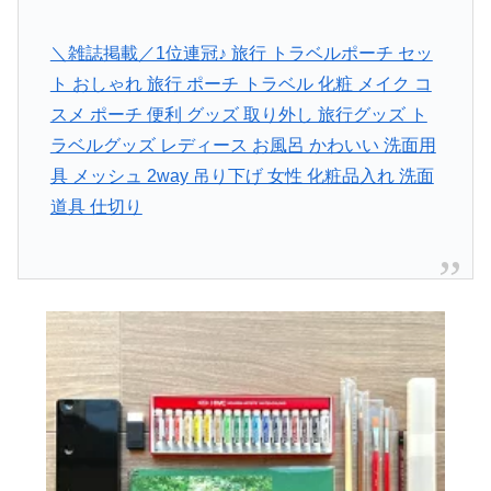
＼雑誌掲載／1位連冠♪ 旅行 トラベルポーチ セッ
ト おしゃれ 旅行 ポーチ トラベル 化粧 メイク コ
スメ ポーチ 便利 グッズ 取り外し 旅行グッズ ト
ラベルグッズ レディース お風呂 かわいい 洗面用
具 メッシュ 2way 吊り下げ 女性 化粧品入れ 洗面
道具 仕切り