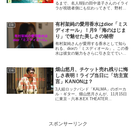
るまで、名人8段の田中道子さんのイライ
ラが視聴者側にも伝わってきて、野村先
生のリアクションに激怒する姿が印象的
でした。結果は2回目の現状維持か、まさ
かの10段昇格か？水彩画バトルに挑戦す
有村架純の愛用香水はdior「ミス
芸能
る、4名の作品も...
ディオール」！月9「海のはじま
り」で魅せた美しさの秘密
有村架純さんが愛用する香水として知ら
れる、diorの「ミスディオール」。この香
水は彼女の魅力をさらに引き立てていま
す。特に月9ドラマ「海のはじまり」で
も、その美しさと共に香るdiorの香水が話
題です。この記事では、有村架純さんが
畑山悠月、チケット売れ残りに悔
芸能
愛用する香水...
しさ表明！ライブ当日に「坊主宣
言」KANONは？
3人組ロックバンド「KALMA」のボーカ
ル・ギター、畑山悠月さんが、11月15日
に東京・六本木EX THEATER
ROPPONGIで行われるワンマンライブの
チケットが売れ残っている現状をSNSで
訴えました。彼は「悔しい」と率直な思
いを語り...
スポンサーリンク