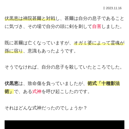
2023.11.16
伏黒恵は禅院甚爾と対戦
し、甚爾は自分の息子であること
に気づき、その場で自分の頭に剣を刺して
自害
しました。
既に甚爾は亡くなっていますが、
オガミ婆によって霊魂が
孫に宿り
、意識もあったようです。
そうでなければ、自分の息子を殺していたところでした。
伏黒恵
は、致命傷を負っていましたが、
術式「十種影法
術」
で、ある
式神
を呼び起こしたのです。
それはどんな式神だったのでしょうか？