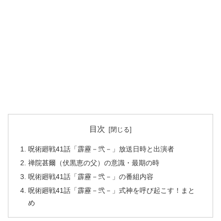
目次
呪術廻戦41話「霹靂－弐－」放送日時と出演者
禅院甚爾（伏黒恵の父）の意識・最期の時
呪術廻戦41話「霹靂－弐－」の番組内容
呪術廻戦41話「霹靂－弐－」式神を呼び起こす！まと
め