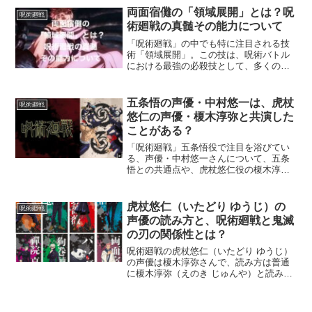
などが主要な役割を果たしていますが、
両面宿儺の「領域展開」とは？呪
呪術廻戦
それ以外にも多くの女性キ...
術廻戦の真髄その能力について
「呪術廻戦」の中でも特に注目される技
術「領域展開」。この技は、呪術バトル
における最強の必殺技として、多くのフ
ァンを圧倒してきました。中でも、第4話
で初披露された両面宿儺の「伏魔御厨
子」は、見る者すべてに圧倒的な力の差
五条悟の声優・中村悠一は、虎杖
呪術廻戦
を見せつけたシーンとして...
悠仁の声優・榎木淳弥と共演した
ことがある？
「呪術廻戦」五条悟役で注目を浴びてい
る、声優・中村悠一さんについて、五条
悟との共通点や、虎杖悠仁役の榎木淳弥
さんと、以前どのアニメで共演していた
のかについて調べてみました。中村悠一
さんは、アニメだけではなく洋画やラジ
虎杖悠仁（いたどり ゆうじ）の
呪術廻戦
オ、またユーチューバーと...
声優の読み方と、呪術廻戦と鬼滅
の刃の関係性とは？
呪術廻戦の虎杖悠仁（いたどり ゆうじ）
の声優は榎木淳弥さんで、読み方は普通
に榎木淳弥（えのき じゅんや）と読み、
漢字の多い呪術廻戦と鬼滅の刃では、名
前の読みが難しいキャラクターがいると
いう共通点と、他には虎杖の声は鬼滅の