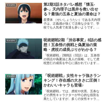
第2期3話ネタバレ感想「懐玉-
呪術廻戦
参-」天内理子は黒井を救い出せ
る？最強の五条と夏油の運命は？
星漿体 （せいしょうたい）である天内理
子は、正義感が強くて活発な少女で、学
校でも人気者で友達も多いようです。い
ずれは、天元様と同化した後に、高専最
下層として結界の元になるのですが、理
子の命を狙う集団が・・・理子の周囲の
呪術廻戦2期「渋谷事変」8話の感
呪術廻戦
お世話をしている、使用...
想！五条悟の挑戦と偽夏油の策
略・虎杖の成長ぶりがわかる？
「呪術廻戦」2期8話（32話）は、五条悟
の弱点や偽夏油と真人の策略、そして虎
杖悠仁の成長を中心に描かれています。
このエピソードは、物語の核心に迫る重
要な展開を持っていて、ファンからの注
目度も高いです。「呪術廻戦」アニメと
「呪術廻戦」女性キャラ強さラン
呪術廻戦
漫画について今回は、...
キング！存在感の大きさに圧倒！
かわいいキャラも登場♪
「呪術廻戦」では、虎杖や伏黒、五条な
どの男性キャラクターが中心的な役割を
果たしていますが、多くの女性キャラク
ターも物語に登場し、その存在感を放っ
ています。特に、釘崎野薔薇や禪院真希