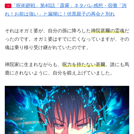
「呪術廻戦」第40話「霹靂」ネタバレ感想・宿儺「誇
⇒
れ！お前は強い」と漏瑚に！伏黒親子の再会と別れ
それはオガミ婆が、自分の孫に降ろした
禅院甚爾の霊魂
だ
ったのです。オガミ婆はすでに亡くなっていますが、その
魂は乗り移り受け継がれていたのです。
禅院家に生まれながらも、
呪力を持たない甚爾
。誰にも馬
鹿にされないように、自分を鍛え上げていました。