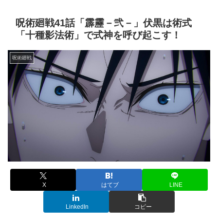
呪術廻戦41話「霹靂－弐－」伏黒は術式
「十種影法術」で式神を呼び起こす！
呪術廻戦
X
はてブ
LINE
LinkedIn
コピー