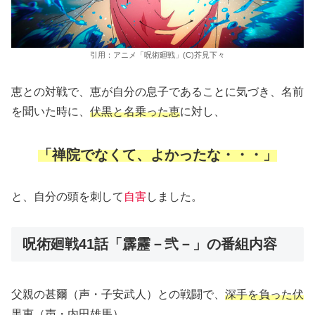
引用：アニメ「呪術廻戦」(C)芥見下々
恵との対戦で、恵が自分の息子であることに気づき、名前
を聞いた時に、
伏黒と名乗った恵
に対し、
「禅院でなくて、よかったな・・・」
と、自分の頭を刺して
自害
しました。
呪術廻戦41話「霹靂－弐－」の番組内容
父親の甚爾（声・子安武人）との戦闘で、
深手を負った伏
黒恵
（声・内田雄馬）。