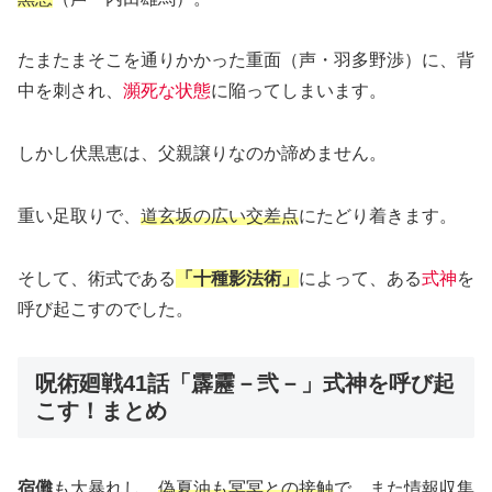
たまたまそこを通りかかった重面（声・羽多野渉）に、背
中を刺され、
瀕死な状態
に陥ってしまいます。
しかし伏黒恵は、父親譲りなのか諦めません。
重い足取りで、
道玄坂の広い交差点
にたどり着きます。
そして、術式である
「十種影法術」
によって、ある
式神
を
呼び起こすのでした。
呪術廻戦41話「霹靂－弐－」式神を呼び起
こす！まとめ
宿儺
も大暴れし、
偽夏油も冥冥との接触
で、また情報収集