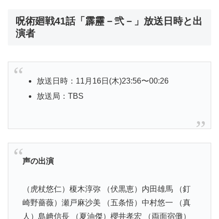
呪術廻戦41話「霹靂－弐－」放送日時と出
演者
放送日時：11月16日(木)23:56〜00:26
放送局：TBS
声の出演
（虎杖悠仁）榎木淳弥 （伏黒恵）内田雄馬 （釘
崎野薔薇）瀬戸麻沙美 （五条悟）中村悠一 （真
人）島﨑信長 （夏油傑）櫻井孝宏 （両面宿儺）