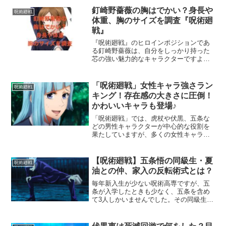
か？しかし、式神「魔虚羅（まこら）」
釘崎野薔薇の胸はでかい？身長や
呪術廻戦
が五条の術式に適...
体重、胸のサイズを調査『呪術廻
戦』
『呪術廻戦』のヒロインポジションであ
る釘崎野薔薇は、自分をしっかり持った
芯の強い魅力的なキャラクターですよ
ね？そんな釘崎は他にもスタイルが良い
と、ファンの間で言われていました。そ
こで今回は、釘崎の気になる身長や体重
「呪術廻戦」女性キャラ強さラン
呪術廻戦
を推測したいと思います！か...
キング！存在感の大きさに圧倒！
かわいいキャラも登場♪
「呪術廻戦」では、虎杖や伏黒、五条な
どの男性キャラクターが中心的な役割を
果たしていますが、多くの女性キャラク
ターも物語に登場し、その存在感を放っ
ています。特に、釘崎野薔薇や禪院真希
などが主要な役割を果たしていますが、
【呪術廻戦】五条悟の同級生・夏
呪術廻戦
それ以外にも多くの女性キ...
油との仲、家入の反転術式とは？
毎年新入生が少ない呪術高専ですが、五
条が入学したときも少なく、五条を含め
て3人しかいませんでした。その同級生
は、前髪が特徴の夏油と、泣きぼくろが
特徴の家入の2人です。五条と夏油と家入
の仲が気になることと、家入硝子の反転