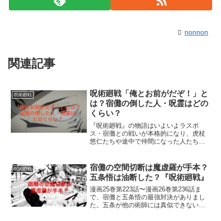
nonnon
関連記事
呪術廻戦「俺とお前がだぞ！」と
呪術廻戦
は？宿儺の倒した人・呪霊はどの
くらい？
『呪術廻戦』の物語はいよいよラスボ
ス・宿儺との戦いが本格的になり、虎杖
悠仁たちや途中で仲間になった人たちの
活躍に、期待が高まる展開となってきま
した。虎杖にはたくさんの仲間がいます
が、宿儺には仲間が多くありません。そ
宿儺の空間切断は魔虚羅が手本？
呪術廻戦
んな宿儺は過去に「俺とお前...
五条悟は油断した？『呪術廻戦』
漫画25巻第223話〜漫画26巻第236話ま
で、宿儺と五条悟の最強対決がありまし
た。五条が他の術師には真似できない荒
技を披露し、宿儺を追い詰めてきたとド
キドキした方もいたのではないでしょう