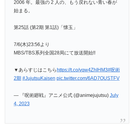
2006 年。最強の 2 人の、もう戻れない青い春が
始まる。
第25話 (第2期 第1話)「懐玉」
7/6(木)23:56より
MBS/TBS系列全国28局にて放送開始!!
▼あらすじはこちら
https://t.co/vqw4ZhIHM3
#呪術
2期
#JujutsuKaisen
pic.twitter.com/6AD7OUSTFV
— 『呪術廻戦』アニメ公式 (@animejujutsu)
July
4, 2023