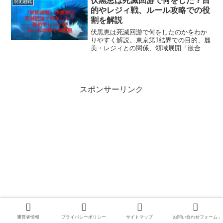
伏黒恵は死滅回游で何をした？目
呪術廻戦
術式についても興味があ...
的やレジィ戦、ルール攻略での役
割を解説
伏黒恵は死滅回游で何をしたのかをわか
りやすく解説。東京第1結界での目的、麗
美・レジィとの関係、領域展開「嵌合暗
翳庭」、ルール攻略での役割まで整理し
ます。
スポンサーリンク
運営者情報
プライバシーポリシー
サイトマップ
「お問い合わせフォーム」