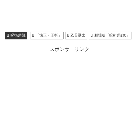
呪術廻戦
「懐玉・玉折」
乙骨憂太
劇場版「呪術廻戦0」
スポンサーリンク