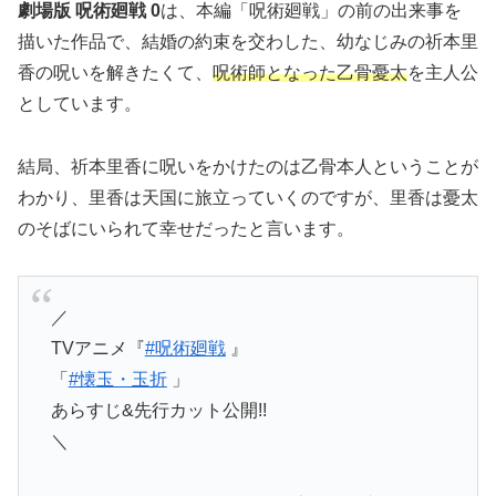
劇場版 呪術廻戦 0
は、本編「呪術廻戦」の前の出来事を
描いた作品で、結婚の約束を交わした、幼なじみの祈本里
香の呪いを解きたくて、
呪術師となった乙骨憂太
を主人公
としています。
結局、祈本里香に呪いをかけたのは乙骨本人ということが
わかり、里香は天国に旅立っていくのですが、里香は憂太
のそばにいられて幸せだったと言います。
／
TVアニメ『
#呪術廻戦
』
「
#懐玉・玉折
」
あらすじ&先行カット公開!!
＼