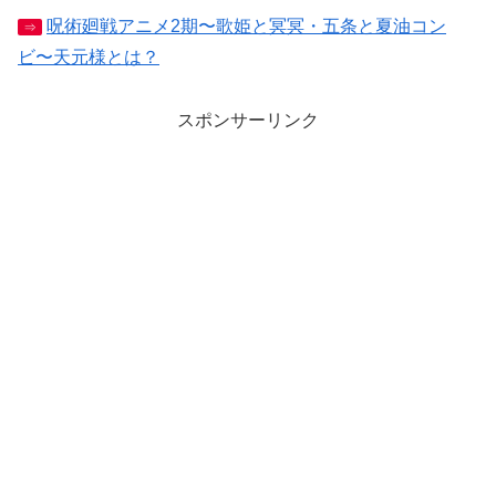
呪術廻戦アニメ2期〜歌姫と冥冥・五条と夏油コン
⇒
ビ〜天元様とは？
スポンサーリンク