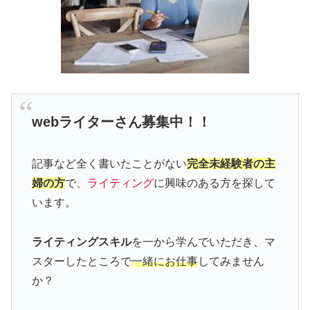
webライターさん募集中！！
記事など全く書いたことがない
完全未経験者の主
婦の方
で、
ライティング
に興味のある方を探して
います。
ライティングスキル
を一から学んでいただき、マ
スターしたところで
一緒にお仕事
してみません
か？