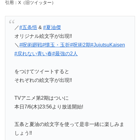
引用：X（旧ツイッター）
／
#五条悟
&
#夏油傑
オリジナル絵文字が出現!!
＼
#呪術廻戦
#懐玉・玉折
#呪術2期
#JujutsuKaisen
#戻れない青い春
#最強の2人
をつけてツイートすると
それぞれの絵文字が出現!!
TVアニメ第2期はついに
本日7/6(木)23:56より放送開始!
五条と夏油の絵文字を使って是非一緒に楽しみま
しょう!!