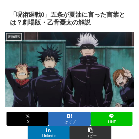
「呪術廻戦0」五条が夏油に言った言葉と
は？劇場版・乙骨憂太の解説
呪術廻戦
X
はてブ
LINE
LinkedIn
コピー