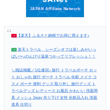
【楽天】ふるさと納税でお得に買えます♪
⇒
楽天トラベル シーズンオフは楽しみがいっ
⇒
ぱい〜♪のんびり温泉つかってリフレッシュ！！
＼雑誌掲載／1位連冠♪ 旅行 トラベルポーチ セッ
ト おしゃれ 旅行 ポーチ トラベル 化粧 メイク コ
スメ ポーチ 便利 グッズ 取り外し 旅行グッズ ト
ラベルグッズ レディース お風呂 かわいい 洗面用
具 メッシュ 2way 吊り下げ 女性 化粧品入れ 洗面
道具 仕切り