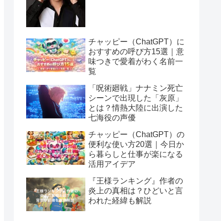
チャッピー（ChatGPT）に
おすすめの呼び方15選｜意
味つきで愛着がわく名前一
覧
「呪術廻戦」ナナミン死亡
シーンで出現した「灰原」
とは？情熱大陸に出演した
七海役の声優
チャッピー（ChatGPT）の
便利な使い方20選｜今日か
ら暮らしと仕事が楽になる
活用アイデア
『王様ランキング』作者の
炎上の真相は？ひどいと言
われた経緯も解説