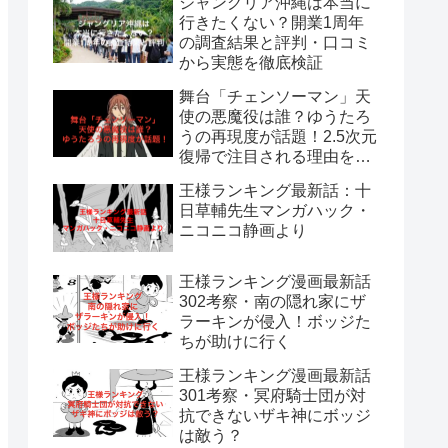
ジャングリア沖縄は本当に
行きたくない？開業1周年
の調査結果と評判・口コミ
から実態を徹底検証
舞台「チェンソーマン」天
使の悪魔役は誰？ゆうたろ
うの再現度が話題！2.5次元
復帰で注目される理由を解
説
王様ランキング最新話：十
日草輔先生マンガハック・
ニコニコ静画より
王様ランキング漫画最新話
302考察・南の隠れ家にザ
ラーキンが侵入！ボッジた
ちが助けに行く
王様ランキング漫画最新話
301考察・冥府騎士団が対
抗できないザキ神にボッジ
は敵う？