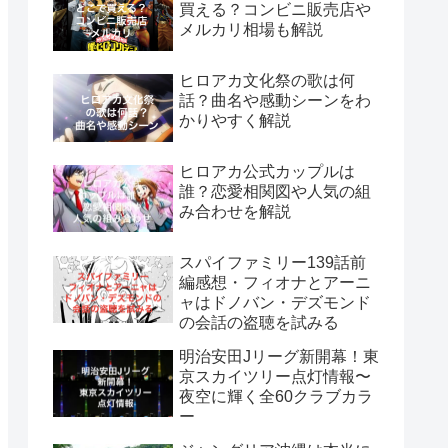
買える？コンビニ販売店や
メルカリ相場も解説
ヒロアカ文化祭の歌は何
話？曲名や感動シーンをわ
かりやすく解説
ヒロアカ公式カップルは
誰？恋愛相関図や人気の組
み合わせを解説
スパイファミリー139話前
編感想・フィオナとアーニ
ャはドノバン・デズモンド
の会話の盗聴を試みる
明治安田Jリーグ新開幕！東
京スカイツリー点灯情報〜
夜空に輝く全60クラブカラ
ー