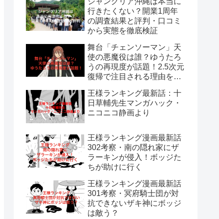
ジャングリア沖縄は本当に
行きたくない？開業1周年
の調査結果と評判・口コミ
から実態を徹底検証
舞台「チェンソーマン」天
使の悪魔役は誰？ゆうたろ
うの再現度が話題！2.5次元
復帰で注目される理由を解
説
王様ランキング最新話：十
日草輔先生マンガハック・
ニコニコ静画より
王様ランキング漫画最新話
302考察・南の隠れ家にザ
ラーキンが侵入！ボッジた
ちが助けに行く
王様ランキング漫画最新話
301考察・冥府騎士団が対
抗できないザキ神にボッジ
は敵う？