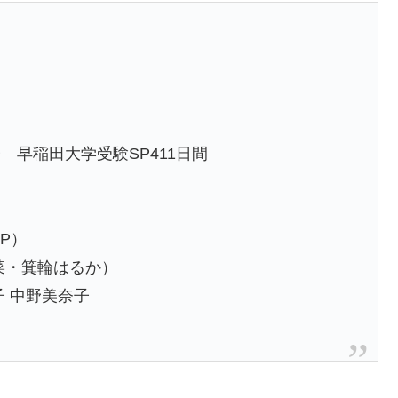
早稲田大学受験SP411日間
MP）
菜・箕輪はるか）
 中野美奈子