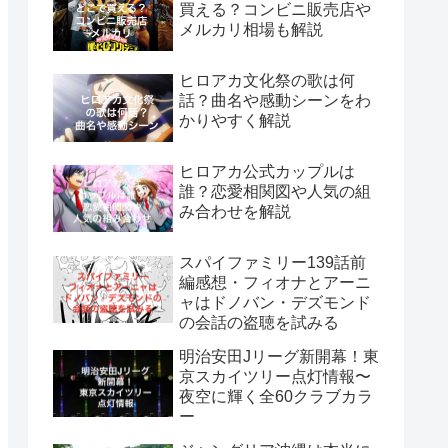
買える？コンビニ販売店や
メルカリ相場も解説
ヒロアカ文化祭の歌は何
話？曲名や感動シーンをわ
かりやすく解説
ヒロアカ公式カップルは
誰？恋愛相関図や人気の組
み合わせを解説
スパイファミリー139話前
編感想・フィオナとアーニ
ャはドノバン・デズモンド
の会話の盗聴を試みる
明治安田Jリーグ新開幕！東
京スカイツリー点灯情報〜
夜空に輝く全60クラブカラ
ー