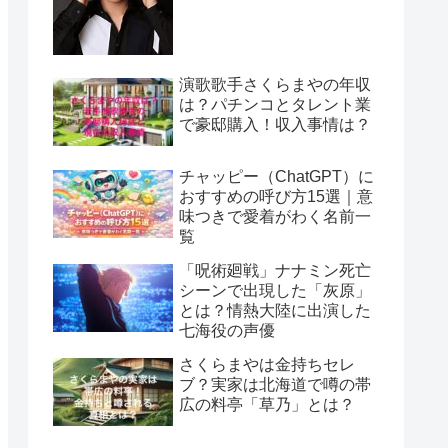
演歌歌手さくらまやの年収
は？パチンコとタレント業
で豪邸購入！収入事情は？
チャッピー（ChatGPT）に
おすすめの呼び方15選｜意
味つきで愛着がわく名前一
覧
「呪術廻戦」ナナミン死亡
シーンで出現した「灰原」
とは？情熱大陸に出演した
七海役の声優
さくらまやは金持ちセレ
ブ？実家は北海道で噂の帯
広の料亭「草乃」とは？