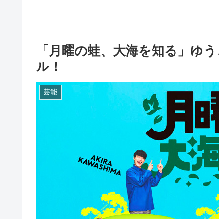
「月曜の蛙、大海を知る」ゆう
ル！
芸能