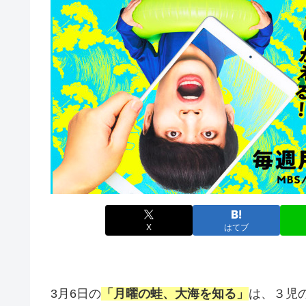
X
はてブ
3月6日の
「月曜の蛙、大海を知る」
は、３児