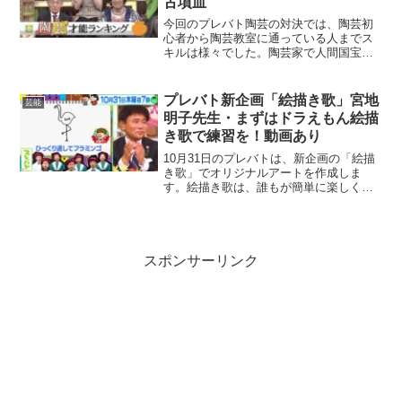
古墳皿
今回のプレバト陶芸の対決では、陶芸初
心者から陶芸教室に通っている人までス
キルは様々でした。陶芸家で人間国宝を
映画で演じたことがある笹野高史さん
は、定番の花瓶を作成し、陶芸教室に通
られている秋元真夏さんは、アロマポッ
プレバト新企画「絵描き歌」宮地
芸能
トを作成しアイデアで勝負し...
明子先生・まずはドラえもん絵描
き歌で練習を！動画あり
10月31日のプレバトは、新企画の「絵描
き歌」でオリジナルアートを作成しま
す。絵描き歌は、誰もが簡単に楽しく描
ける、童謡にオリジナルの歌詞をつけて1
枚の絵を仕上げていきます。宮地明子先
生についても詳細を載せています。初の
チャレンジで1発特待...
スポンサーリンク