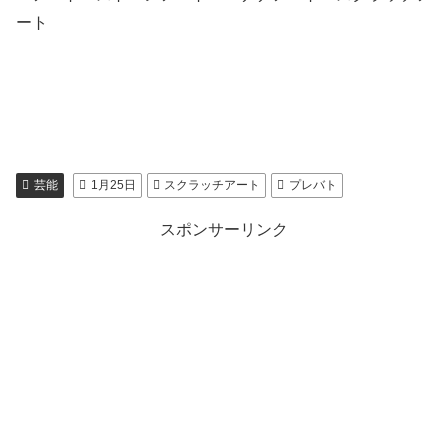
ート
芸能
1月25日
スクラッチアート
プレバト
スポンサーリンク