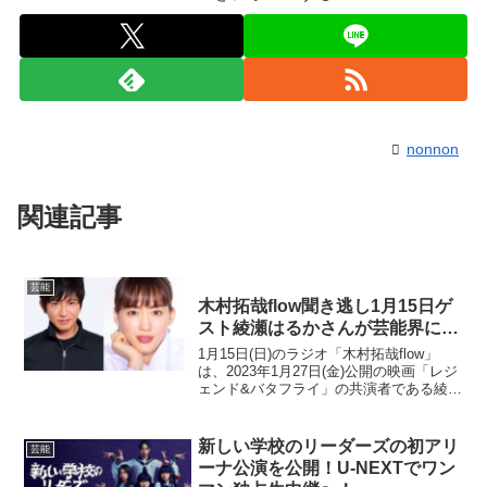
nonnon
関連記事
芸能
木村拓哉flow聞き逃し1月15日ゲ
スト綾瀬はるかさんが芸能界に入
った経緯を話す
1月15日(日)のラジオ「木村拓哉flow」
は、2023年1月27日(金)公開の映画「レジ
ェンド&バタフライ」の共演者である綾瀬
はるかさんがゲストでした。前回は映画
の番宣でしたが、今回は綾瀬はるかさん
の芸能界に入った経緯がわかり、とても
新しい学校のリーダーズの初アリ
芸能
楽し...
ーナ公演を公開！U-NEXTでワン