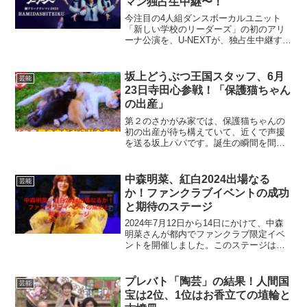
マン独占生中継〜！
今注目の4人組ダンスボーカルユニット
「新しい学校のリーダーズ」の初のアリ
ーナ公演を、U-NEXTが、独占生中継する
ことが発表されました。U-NEXTでは、
「世界を魅了する次世代ユニットによる
パワフルなパフォーマンスを、ぜひU-
坂上どうぶつ王国スタッフ、6月
芸能
NEXTならで...
23日寺田心参戦！「保護猫ちゃん
の出産」
第２のさかがみ家では、保護猫ちゃんの
初の出産が待ち構えていて、近くで声援
を送る坂上パパです。誕生の瞬間を間近
で見ながら、坂上パパは大興奮し、寺田
心さんは子猫のお世話に挑戦します。坂
上忍さんが見せたくなかった秘密の部屋
中森明菜、紅白2024出場なる
芸能
が、今回公開されました。...
か！ファンクラブイベントの成功
と期待のステージ
2024年7月12日から14日にかけて、中森
明菜さんが都内でファンクラブ限定イベ
ントを開催しました。このステージは、
2017年以来6年半ぶりとなるファンの前で
のパフォーマンスで、多くの感動を呼び
ました。さらに、年末の紅白歌合戦出場
プレバト「陶芸」の結果！人間国
芸能
が噂されて...
宝は2位、1位はお香立ての埴輪と