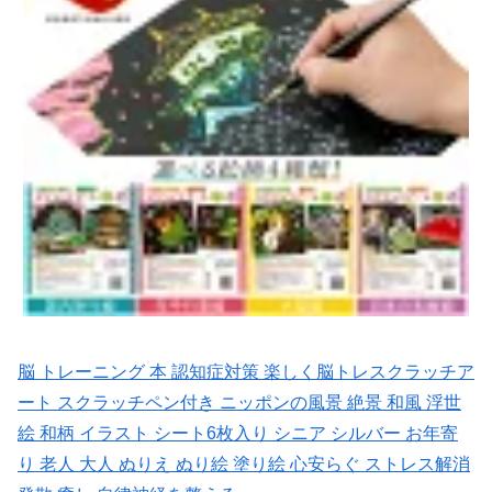
脳 トレーニング 本 認知症対策 楽しく脳トレスクラッチア
ート スクラッチペン付き ニッポンの風景 絶景 和風 浮世
絵 和柄 イラスト シート6枚入り シニア シルバー お年寄
り 老人 大人 ぬりえ ぬり絵 塗り絵 心安らぐ ストレス解消