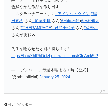
色鮮やかな作品を作り出す
「スクラッチアート」に
#アインシュタイン
#稲
田直樹
さん
#加藤史帆
さん(
#日向坂46
)
#神谷健太
さん(
#THERAMPAGE
)
#君島十和子
さん
#佐野岳
さんが挑戦🔥
先生を唸らせた才能の持ち主は⁉
https://t.co/XhlPhDcfzl
pic.twitter.com/fOlcAmk5iP
— 「プレバト!!」毎週木曜よる７時【公式】
(@prbt_official)
January 25, 2024
引用：ツイッター