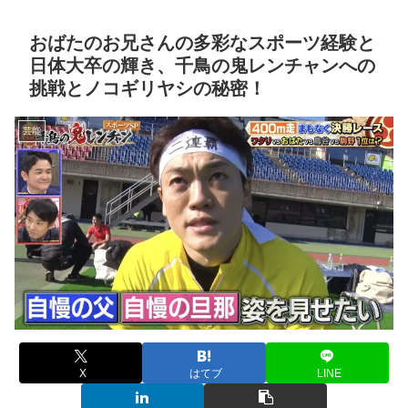
おばたのお兄さんの多彩なスポーツ経験と
日体大卒の輝き、千鳥の鬼レンチャンへの
挑戦とノコギリヤシの秘密！
芸能
X
はてブ
LINE