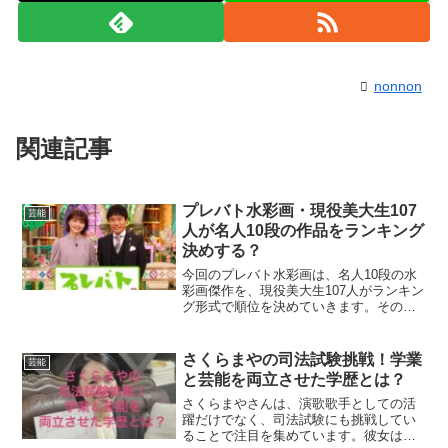
nonnon
関連記事
プレバト水彩画・現役美大生107
芸能
人が名人10段の作品をランキング
決めする？
今回のプレバト水彩画は、名人10段の水
彩画傑作を、現役美大生107人がランキン
グ形式で順位を決めていきます。その結
果に、光宗薫さんや辻元舞さん、田中道
子さんやこがけんさん、そしてナイツの
土屋さんもビックリします。出典：プレ
さくらまやの司法試験挑戦！学業
芸能
バト公式（TBS）...
と芸能を両立させた学歴とは？
さくらまやさんは、演歌歌手としての活
躍だけでなく、司法試験にも挑戦してい
ることで注目を集めています。彼女は学