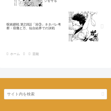
ジを守る
呪術廻戦 第218話「浴③」ネタバレ考
察・宿儺と万、仙台結界での決戦
ホーム
芸能