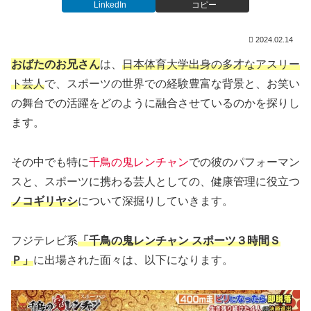
LinkedIn
コピー
2024.02.14
おばたのお兄さん
は、
日本体育大学出身の多才なアスリー
ト芸人
で、スポーツの世界での経験豊富な背景と、お笑い
の舞台での活躍をどのように融合させているのかを探りし
ます。
その中でも特に
千鳥の鬼レンチャン
での彼のパフォーマン
スと、スポーツに携わる芸人としての、健康管理に役立つ
ノコギリヤシ
について深掘りしていきます。
フジテレビ系
「千鳥の鬼レンチャン スポーツ３時間Ｓ
Ｐ」
に出場された面々は、以下になります。