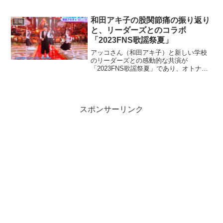
ます。この記事では、映画「はたらく細
胞」での活躍を中心に、マイカピュさん
の現在の活動やプロフィールについて詳
和田アキ子の股関節痛の振り返り
芸能
しく解説します。さらに、...
と、リーダーズとのコラボ
「2023FNS歌謡祭夏」
アッコさん（和田アキ子）と新しい学校
のリーダーズとの感動的な共演が
「2023FNS歌謡祭夏」であり、オトナブ
ルーと古い日記がコラボしました。その
後、アッコさんは長年悩み続けていた、
股関節痛の手術を受けようと決め、無事
にリハビリまで進めること...
スポンサーリンク