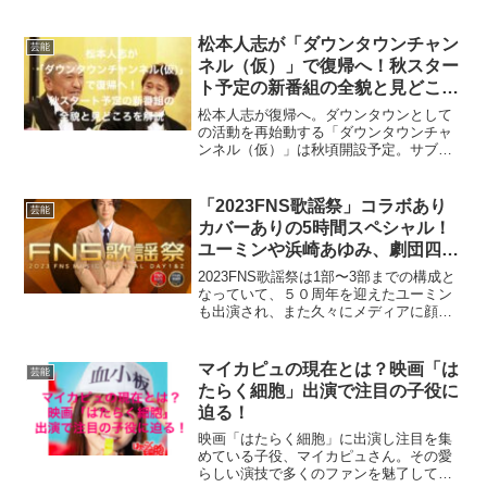
業と芸能活動を両立させながら、弁護士
を目指していることを公言しており、ど
のようにしてこの難しい道を歩んできた
松本人志が「ダウンタウンチャン
芸能
のでしょうか。この記事で...
ネル（仮）」で復帰へ！秋スター
ト予定の新番組の全貌と見どころ
を解説
松本人志が復帰へ。ダウンタウンとして
の活動を再始動する「ダウンタウンチャ
ンネル（仮）」は秋頃開設予定。サブス
ク型配信で3カテゴリー構成、過去作のア
ーカイブや新企画、海外展開も視野に入
れた注目プロジェクトの全貌を紹介。
「2023FNS歌謡祭」コラボあり
芸能
カバーありの5時間スペシャル！
ユーミンや浜崎あゆみ、劇団四季
など豪華ステージに期待！
2023FNS歌謡祭は1部〜3部までの構成と
なっていて、５０周年を迎えたユーミン
も出演され、また久々にメディアに顔を
出す浜崎あゆみさんの歌唱も楽しみで
す。また『アナと雪の女王』の名シーン
を披露するのは、劇団四季で、なかなか
マイカピュの現在とは？映画「は
芸能
見られない豪華な企...
たらく細胞」出演で注目の子役に
迫る！
映画「はたらく細胞」に出演し注目を集
めている子役、マイカピュさん。その愛
らしい演技で多くのファンを魅了してい