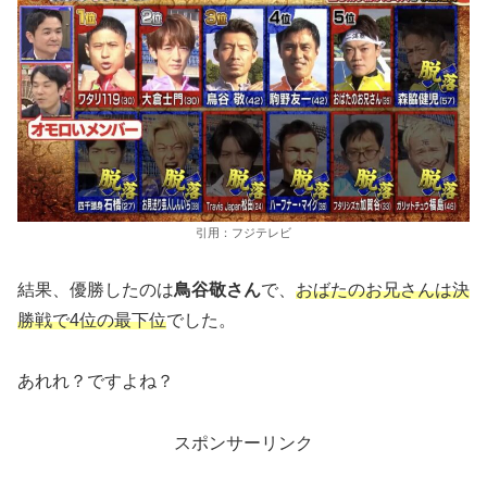
引用：フジテレビ
結果、優勝したのは
鳥谷敬さん
で、
おばたのお兄さんは決
勝戦で4位の最下位
でした。
あれれ？ですよね？
スポンサーリンク