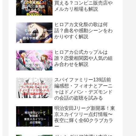
買える？コンビニ販売店や
メルカリ相場も解説
ヒロアカ文化祭の歌は何
話？曲名や感動シーンをわ
かりやすく解説
ヒロアカ公式カップルは
誰？恋愛相関図や人気の組
み合わせを解説
スパイファミリー139話前
編感想・フィオナとアーニ
ャはドノバン・デズモンド
の会話の盗聴を試みる
明治安田Jリーグ新開幕！東
京スカイツリー点灯情報〜
夜空に輝く全60クラブカラ
ー