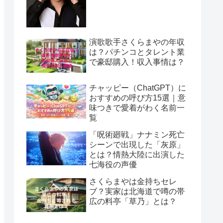
演歌歌手さくらまやの年収
は？パチンコとタレント業
で豪邸購入！収入事情は？
チャッピー（ChatGPT）に
おすすめの呼び方15選｜意
味つきで愛着がわく名前一
覧
「呪術廻戦」ナナミン死亡
シーンで出現した「灰原」
とは？情熱大陸に出演した
七海役の声優
さくらまやは金持ちセレ
ブ？実家は北海道で噂の帯
広の料亭「草乃」とは？