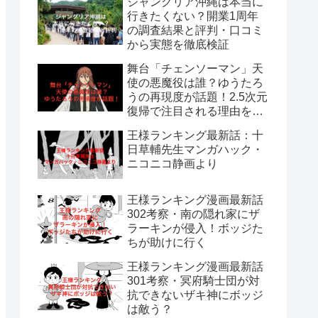
ジャングリア沖縄は本当に
行きたくない？開業1周年
の調査結果と評判・口コミ
から実態を徹底検証
舞台「チェンソーマン」天
使の悪魔役は誰？ゆうたろ
うの再現度が話題！2.5次元
復帰で注目される理由を解
説
王様ランキング最新話：十
日草輔先生マンガハック・
ニコニコ静画より
王様ランキング漫画最新話
302考察・南の隠れ家にザ
ラーキンが侵入！ボッジた
ちが助けに行く
王様ランキング漫画最新話
301考察・冥府騎士団が対
抗できないザキ神にボッジ
は敵う？