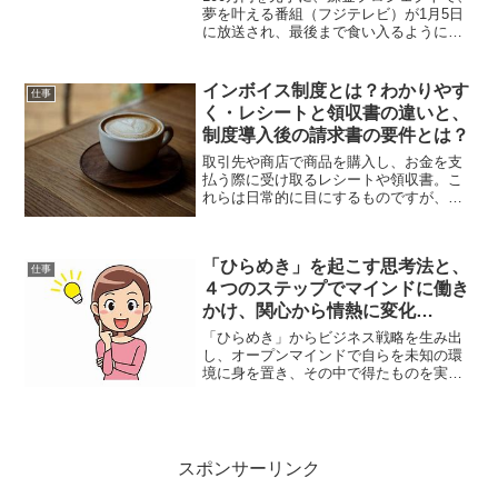
夢を叶える番組（フジテレビ）が1月5日
に放送され、最後まで食い入るように見
てしまいました。お金を稼ぐプランはあ
るのに、その為の資金がないので行動に
移せない3人に、番組が100万円を貸出し
インボイス制度とは？わかりやす
仕事
て錬金プロジェ...
く・レシートと領収書の違いと、
制度導入後の請求書の要件とは？
取引先や商店で商品を購入し、お金を支
払う際に受け取るレシートや領収書。こ
れらは日常的に目にするものですが、実
はその背後には深い意味が隠されている
のです。特に、インボイス制度の導入に
よって、これらの取り扱いや意味合いが
「ひらめき」を起こす思考法と、
大きく変わる可能性があり...
仕事
４つのステップでマインドに働き
かけ、関心から情熱に変化
を・・・
「ひらめき」からビジネス戦略を生み出
し、オープンマインドで自らを未知の環
境に身を置き、その中で得たものを実践
に移し大きく成長させていく、生活して
いく過程でのヒントになっています。前
回は仕事でも趣味でも、変化を与え成功
させるためには「ひらめき...
スポンサーリンク