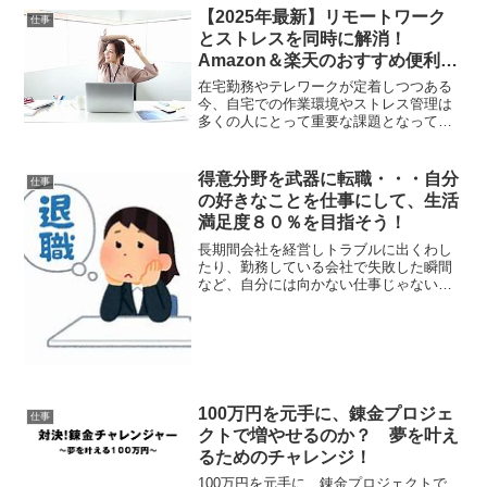
としてのデビュー作である、映画「ガラ
【2025年最新】リモートワーク
仕事
スの中の少...
とストレスを同時に解消！
Amazon＆楽天のおすすめ便利グ
ッズ12選
在宅勤務やテレワークが定着しつつある
今、自宅での作業環境やストレス管理は
多くの人にとって重要な課題となってい
ます。本記事では、Amazonと楽天市場で
購入できるリモートワークを快適にする
便利グッズや、ストレスを和らげるリラ
得意分野を武器に転職・・・自分
仕事
ックスアイテムを厳...
の好きなことを仕事にして、生活
満足度８０％を目指そう！
長期間会社を経営しトラブルに出くわし
たり、勤務している会社で失敗した瞬間
など、自分には向かない仕事じゃないか
と転職を考える人は少なくないと思いま
す。しかしなかなか今の仕事から離職し
て、次へとまではすぐに行動できないも
のです。将来、自分の得意...
100万円を元手に、錬金プロジェ
仕事
クトで増やせるのか？ 夢を叶え
るためのチャレンジ！
100万円を元手に、錬金プロジェクトで、