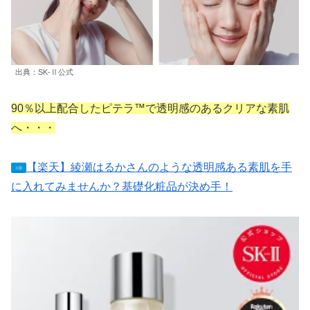
出典：SK-Ⅱ公式
90％以上配合したピテラ™で透明感のあるクリアな素肌
へ・・・
【楽天】綾瀬はるかさんのような透明感ある素肌を手
⇒
に入れてみませんか？基礎化粧品が決め手！