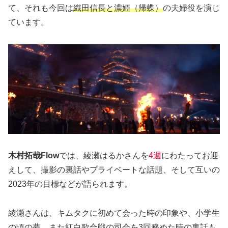
て、それも今回は
織田信長と濃姫（帰蝶）
の夫婦役を演じ
ています。
木村拓哉Flow
では、綾瀬はるかさんを
4週
にわたってお迎
えして、撮影の裏話やプライベートな話題、そして互いの
2023年の目標などが語られます。
綾瀬さんは、キムタクに初めて会った時の印象や、小学生
の頃の夢、また紅白歌合戦の司会を3回務めた時の裏話も