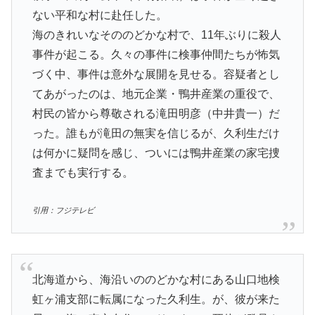
ない平和な村に赴任した。
海のきれいなそののどかな村で、11年ぶりに殺人
事件が起こる。久々の事件に検事仲間たちが怖気
づく中、事件は意外な展開を見せる。容疑者とし
てあがったのは、地元企業・鴨井産業の重役で、
村民の皆から尊敬される滝田明彦（中井貴一）だ
った。誰もが滝田の無実を信じるが、久利生だけ
は何かに疑問を感じ、ついには鴨井産業の家宅捜
査までも実行する。
引用：フジテレビ
北海道から、海沿いののどかな村にある山口地検
虹ヶ浦支部に転属になった久利生。が、彼が来た