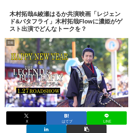
木村拓哉&綾瀬はるか共演映画「レジェン
ド&バタフライ」木村拓哉Flowに濃姫がゲ
スト出演でどんなトークを？
芸能
X
はてブ
LINE