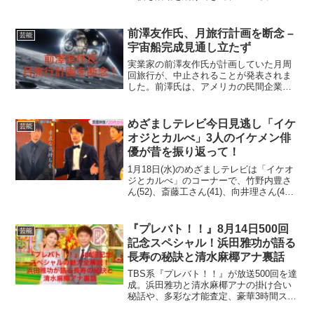
のSUGA（ユンギ）と一緒に「That
That」で再び大ブレイクしました。江南
スタイルは「オッパ・カンナムスタイ
前澤友作氏、月旅行計画を断念 –
芸能
ル」と...
宇宙船完成見通し立たず
実業家の前澤友作氏が計画していた月周
回旅行が、中止されることが発表されま
した。前澤氏は、アメリカの民間企業が
開発している大型宇宙船の完成が遅れて
いることを理由に、このプロジェクトの
断念を決断しました。この発表は、多く
めざましテレビ今日見逃し「イケ
芸能
の宇宙旅行ファンや前澤氏...
オジとカルべ」3人のイケメン俳
優が昔を振り返って！
1月18日(水)のめざましテレビは「イケオ
ジとカルべ」のコーナーで、竹野内豊さ
ん(52)、斎藤工さん(41)、向井理さん(40)
のイケメン俳優が、13日(金)から公開され
た映画「イチケイのカラス」の番宣で出
演し、カルべさんMCで昔を振り返っ...
『プレバト！！』8月14日500回
芸能
記念スペシャル！浜田雅功が語る
長寿の秘訣と清水麻椰アナ裏話
TBS系『プレバト！！』が放送500回を達
成。浜田雅功と清水麻椰アナの掛け合い
秘話や、多彩な才能査定、豪華3時間スペ
シャルの見どころを詳しく解説。