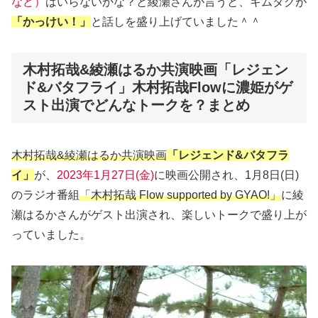
など）
はいらないかな？と綾瀬さんが言うと、キムタクが
「かっけい！」
と話しを盛り上げていました＾＾
木村拓哉&綾瀬はるか共演映画「レジェン
ド&バタフライ」木村拓哉Flowに濃姫がゲ
スト出演でどんなトークを？まとめ
木村拓哉&綾瀬はるか共演映画
「レジェンド&バタフラ
イ」
が、
2023年1月27日(金)
に映画公開され、1月8日(日)
のラジオ番組
「木村拓哉 Flow supported by GYAO!」
に綾
瀬はるかさんがゲスト出演され、楽しいトークで盛り上が
っていました。