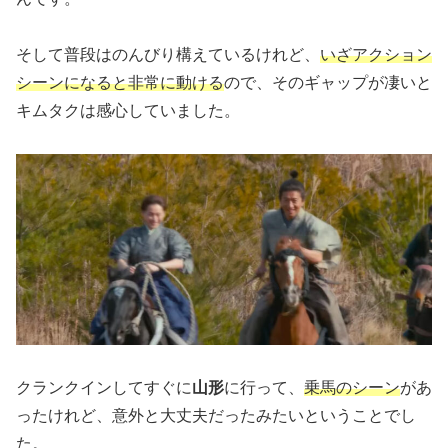
そして普段はのんびり構えているけれど、
いざアクション
シーンになると非常に動ける
ので、そのギャップが凄いと
キムタクは感心していました。
クランクインしてすぐに
山形
に行って、
乗馬のシーン
があ
ったけれど、意外と大丈夫だったみたいということでし
た。