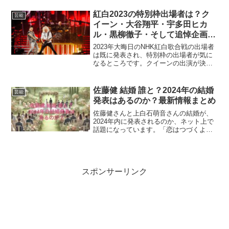
紅白2023の特別枠出場者は？ク
芸能
イーン・大谷翔平・宇多田ヒカ
ル・黒柳徹子・そして追悼企画で
は誰が？
2023年大晦日のNHK紅白歌合戦の出場者
は既に発表され、特別枠の出場者が気に
なるところです。クイーンの出演が決ま
り、クイーンファンの皆さんが心待ちに
しています。その他、2023年に大活躍さ
れた大谷翔平さんや、海外で活躍されて
佐藤健 結婚 誰と？2024年の結婚
芸能
いる宇多田ヒカ...
発表はあるのか？最新情報まとめ
佐藤健さんと上白石萌音さんの結婚が、
2024年内に発表されるのか、ネット上で
話題になっています。「恋はつづくよど
こまでも」の共演以降、二人の関係につ
いて様々な憶測が飛び交っていますが、
真相はどうなのでしょうか？この記事で
は、佐藤健さんと上白...
スポンサーリンク