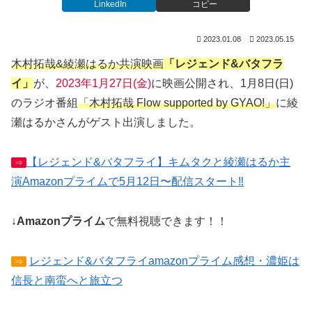
LinkedIn
コピー
2023.01.08
2023.05.15
木村拓哉&綾瀬はるか共演映画
「レジェンド&バタフラ
イ」
が、
2023年1月27日(金)
に映画公開され、1月8日(日)
のラジオ番組
「木村拓哉 Flow supported by GYAO!」
に綾
瀬はるかさんがゲスト出演しました。
【レジェンド&バタフライ】キムタクと綾瀬はるか主
⇒
演Amazonプライムで5月12日〜配信スタート‼︎
↓
Amazonプライム
で無料視聴できます！！
レジェンド&バタフライamazonプライム感想・濃姫は
⇒
信長と南蛮へと旅立つ