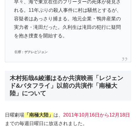
早々、海で東京在住のフリーターの死体が発見さ
れる。11年ぶりの殺人事件に村は騒然とするが、
容疑者はあっさり捕まる。地元企業・鴨井産業の
実力者・滝田だった。久利生は滝田の犯行に疑問
を抱き捜査を開始する。
引用：ザテレビジョン
木村拓哉&綾瀬はるか共演映画「レジェン
ド&バタフライ」以前の共演作「南極大
陸」について
日曜劇場
「南極大陸」
は、
2011年10月16日から12月18日
までの毎週日曜日に放送されました。