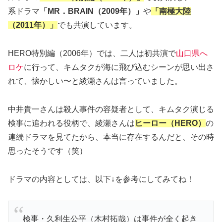
系ドラマ
「MR．BRAIN（2009年）」
や
「南極大陸
（2011年）」
でも共演しています。
HERO特別編（2006年）では、二人は初共演で
山口県へ
ロケ
に行って、キムタクが海に飛び込むシーンが思い出さ
れて、懐かしい〜と綾瀬さんは言っていました。
中井貴一さんは殺人事件の容疑者として、キムタク演じる
検事に追われる役柄で、綾瀬さんは
ヒーロー（HERO）
の
連続ドラマを見てたから、本当に存在するんだと、その時
思ったそうです（笑）
ドラマの内容としては、以下↓を参考にしてみてね！
検事・久利生公平（木村拓哉）は事件が全く起き