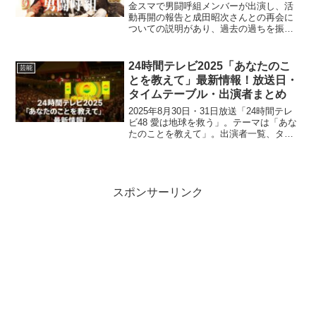
響く・・・
金スマで男闘呼組メンバーが出演し、活
動再開の報告と成田昭次さんとの再会に
ついての説明があり、過去の過ちを振り
払って、メンバーが期間限定のコンサー
ト活動を開始しました。過去の過ちにつ
いては、↓こちらをご覧ください。⇒ 成
24時間テレビ2025「あなたのこ
芸能
田昭次・ネックレスをネ...
とを教えて」最新情報！放送日・
タイムテーブル・出演者まとめ
2025年8月30日・31日放送「24時間テレ
ビ48 愛は地球を救う」。テーマは「あな
たのことを教えて」。出演者一覧、タイ
ムテーブル、チャリティーランナーや目
的別募金の詳細をまとめ、番組をより楽
しむ最新情報を紹介します。
スポンサーリンク