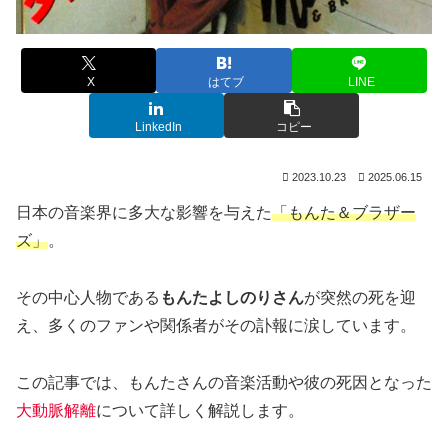
X
はてブ
LINE
LinkedIn
コピー
2023.10.23
2025.06.15
日本の音楽界に多大な影響を与えた
「もんた＆ブラザー
ズ」
。
その中心人物である
もんたよしのりさん
が突然の死を迎
え、多くのファンや関係者がその訃報に涙しています。
この記事では、もんたさんの音楽活動や彼の死因となった
大動脈解離
について詳しく解説します。