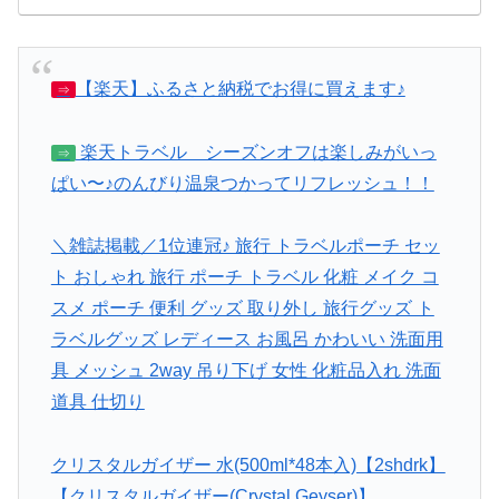
【楽天】ふるさと納税でお得に買えます♪
⇒
楽天トラベル シーズンオフは楽しみがいっ
⇒
ぱい〜♪のんびり温泉つかってリフレッシュ！！
＼雑誌掲載／1位連冠♪ 旅行 トラベルポーチ セッ
ト おしゃれ 旅行 ポーチ トラベル 化粧 メイク コ
スメ ポーチ 便利 グッズ 取り外し 旅行グッズ ト
ラベルグッズ レディース お風呂 かわいい 洗面用
具 メッシュ 2way 吊り下げ 女性 化粧品入れ 洗面
道具 仕切り
クリスタルガイザー 水(500ml*48本入)【2shdrk】
【クリスタルガイザー(Crystal Geyser)】