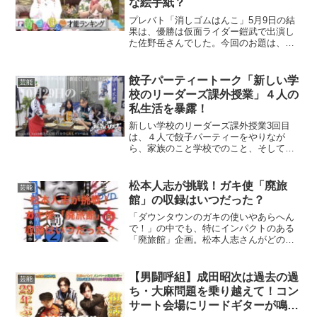
な絵手紙？
プレバト「消しゴムはんこ」5月9日の結
果は、優勝は仮面ライダー鎧武で出演し
た佐野岳さんでした。今回のお題は、そ
れぞれお世話になった人に送る絵手紙と
いうことで、ものまね芸人のレッツゴー
よしまささんは、一度も会ったことがな
餃子パーティートーク「新しい学
芸能
いけど尊敬している、志...
校のリーダーズ課外授業」４人の
私生活を暴露！
新しい学校のリーダーズ課外授業3回目
は、４人で餃子パーティーをやりなが
ら、家族のこと学校でのこと、そしてお
互いに出会った時の印象など、とても楽
しいトークで盛り上がりました。テレビ
局のオフィスへ侵入して歌を披露した
松本人志が挑戦！ガキ使「廃旅
芸能
り、Awichさんにセクシー...
館」の収録はいつだった？
「ダウンタウンのガキの使いやあらへん
で！」の中でも、特にインパクトのある
「廃旅館」企画。松本人志さんがどのよ
うな恐怖や笑いを体験したのか気になり
ますよね？この企画がいつ収録されたの
かを詳しく知りたい方のために、収録時
【男闘呼組】成田昭次は過去の過
芸能
期やエピソードの背景につ...
ち・大麻問題を乗り越えて！コン
サート会場にリードギターが鳴り