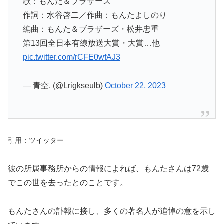
歌：もんた＆ブラザーズ
作詞：水谷啓二／作曲：もんたよしのり
編曲：もんた＆ブラザーズ・松井忠重
第13回全日本有線放送大賞・大賞…他
pic.twitter.com/rCFE0wfAJ3
— 青空. (@Lrigkseulb)
October 22, 2023
引用：ツイッター
彼の所属事務所からの情報によれば、もんたさんは72歳
でこの世を去ったとのことです。
もんたさんの訃報に接し、多くの著名人が追悼の意を示し