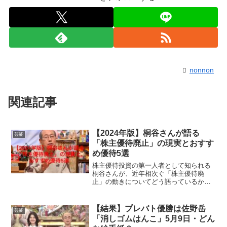
nonnon
関連記事
【2024年版】桐谷さんが語る
芸能
「株主優待廃止」の現実とおすす
め優待5選
株主優待投資の第一人者として知られる
桐谷さんが、近年相次ぐ「株主優待廃
止」の動きについてどう語っているかが
注目を集めています。特に2024年は、廃
止のニュースが相次ぎ、優待投資をして
いる人にとっては不安が募る年となりま
【結果】プレバト優勝は佐野岳
芸能
した。この記事では、桐...
「消しゴムはんこ」5月9日・どん