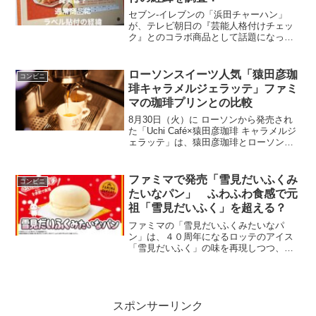
セブン-イレブンの「浜田チャーハン」
が、テレビ朝日の『芸能人格付けチェッ
ク』とのコラボ商品として話題になって
います。しかし、一部では「通常商品に
ラベルを貼っただけではないか」という
疑問が浮上。実際のところ、どのような
ローソンスイーツ人気「猿田彦珈
コンビニ
経緯で販売されたのかを調...
琲キャラメルジェラッテ」ファミ
マの珈琲プリンとの比較
8月30日（火）に ローソンから発売され
た「Uchi Café×猿田彦珈琲 キャラメルジ
ェラッテ」は、猿田彦珈琲とローソンの
コラボスイーツで、本格珈琲の風味が人
気で、ファミマにある珈琲プリンと比較
してみてどうなのかを調べてみました。
ファミマで発売「雪見だいふくみ
コンビニ
両方とも...
たいなパン」 ふわふわ食感で元
祖「雪見だいふく」を超える？
ファミマの「雪見だいふくみたいなパ
ン」は、４０周年になるロッテのアイス
「雪見だいふく」の味を再現しつつ、ふ
わふわなパンとして9月28日に発売開始
し、徐々に人気度が上がってきていま
す。アイス「雪見だいふく」も種類が豊
富になり、コンビニでも購入...
スポンサーリンク