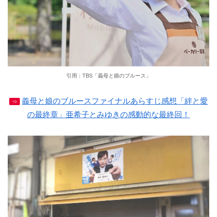
引用：TBS「義母と娘のブルース」
義母と娘のブルースファイナルあらすじ感想「絆と愛
⇒
の最終章」亜希子とみゆきの感動的な最終回！