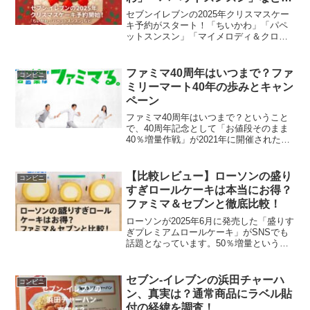
定キャラコラボを徹底解説
セブンイレブンの2025年クリスマスケー
キ予約がスタート！「ちいかわ」「パペ
ットスンスン」「マイメロディ＆クロ
ミ」「ディズニー」など豪華コラボや限
定特典、定番かまくら、オードブル・チ
キン情報まで徹底解説します。
ファミマ40周年はいつまで？ファ
コンビニ
ミリーマート40年の歩みとキャン
ペーン
ファミマ40周年はいつまで？ということ
で、40周年記念として「お値段そのまま
40％増量作戦」が2021年に開催された
り、ウマ娘プリティーダービー１周年の
コラボ商品が出たりして、「あなたとコ
ンビにファミリーマート」は、2022年も
【比較レビュー】ローソンの盛り
コンビニ
イベント目...
すぎロールケーキは本当にお得？
ファミマ＆セブンと徹底比較！
ローソンが2025年6月に発売した「盛りす
ぎプレミアムロールケーキ」がSNSでも
話題となっています。50％増量というイ
ンパクトある訴求に対し、「ファミマ」
や「セブン」のロールケーキと比べて本
当にお得なのか気になる方も多いのでは
セブン-イレブンの浜田チャーハ
コンビニ
ないでしょうか...
ン、真実は？通常商品にラベル貼
付の経緯を調査！