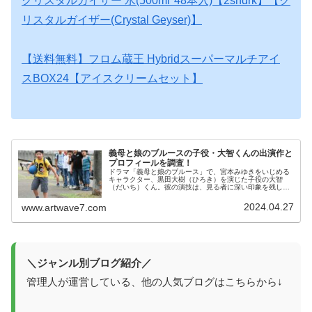
クリスタルガイザー 水(500ml*48本入)【2shdrk】【ク
リスタルガイザー(Crystal Geyser)】
【送料無料】フロム蔵王 Hybridスーパーマルチアイ
スBOX24【アイスクリームセット】
義母と娘のブルースの子役・大智くんの出演作と
プロフィールを調査！
ドラマ「義母と娘のブルース」で、宮本みゆきをいじめる
キャラクター、黒田大樹（ひろき）を演じた子役の大智
（だいち）くん。彼の演技は、見る者に深い印象を残して
いて、大智くんの魅力と彼の過去の出演作品、そして彼の
成長に焦点を当ててみました。彼のキ...
2024.04.27
www.artwave7.com
＼ジャンル別ブログ紹介／
管理人が運営している、他の人気ブログはこちらから↓