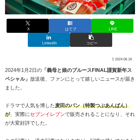
X
はてブ
LINE
LinkedIn
コピー
2024.06.18
2024年1月2日の
「義母と娘のブルースFINAL謹賀新年ス
ペシャル」
放送後、ファンにとって嬉しいニュースが届き
ました。
ドラマで人気を博した
麦田のパン（特製つぶあんぱん）
が
、実際に
セブンイレブン
で販売されることになり、それ
が大変好評でした。