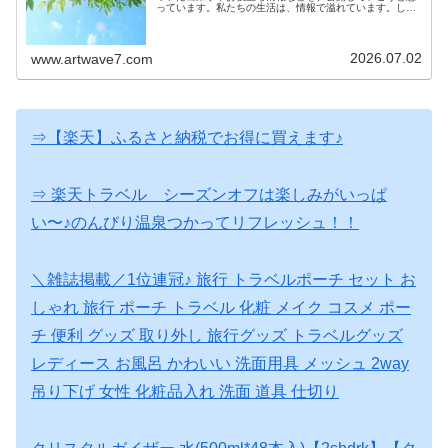
っています。私たちの生活は、情報で溢れています。しか
しその情報が確かなものかは、意外とわからないもので
す。生活に役立つ情報を知っているこ...
2026.07.02
www.artwave7.com
⇒【楽天】ふるさと納税でお得に買えます♪
⇒ 楽天トラベル シーズンオフは楽しみがいっぱ
い〜♪のんびり温泉つかってリフレッシュ！！
＼雑誌掲載／1位連冠♪ 旅行 トラベルポーチ セット お
しゃれ 旅行 ポーチ トラベル 化粧 メイク コスメ ポー
チ 便利 グッズ 取り外し 旅行グッズ トラベルグッズ
レディース お風呂 かわいい 洗面用具 メッシュ 2way
吊り下げ 女性 化粧品入れ 洗面 道具 仕切り