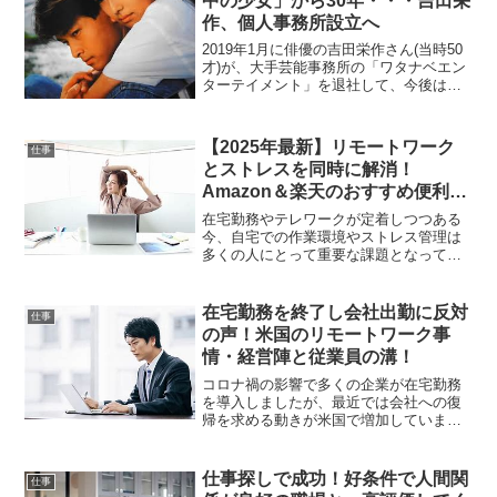
中の少女」から30年・・・吉田栄
作、個人事務所設立へ
2019年1月に俳優の吉田栄作さん(当時50
才)が、大手芸能事務所の「ワタナベエン
ターテイメント」を退社して、今後は個
人事務所を設立し活動していくことにな
り、1988年には後藤久美子さんの相手役
としてのデビュー作である、映画「ガラ
【2025年最新】リモートワーク
仕事
スの中の少...
とストレスを同時に解消！
Amazon＆楽天のおすすめ便利グ
ッズ12選
在宅勤務やテレワークが定着しつつある
今、自宅での作業環境やストレス管理は
多くの人にとって重要な課題となってい
ます。本記事では、Amazonと楽天市場で
購入できるリモートワークを快適にする
便利グッズや、ストレスを和らげるリラ
在宅勤務を終了し会社出勤に反対
仕事
ックスアイテムを厳...
の声！米国のリモートワーク事
情・経営陣と従業員の溝！
コロナ禍の影響で多くの企業が在宅勤務
を導入しましたが、最近では会社への復
帰を求める動きが米国で増加していま
す。一方で、従業員からの反発も少なく
なく、経営陣と従業員との間に大きな溝
ができてしまったようです。この記事で
仕事探しで成功！好条件で人間関
仕事
は、米国の大手企業の出社回...