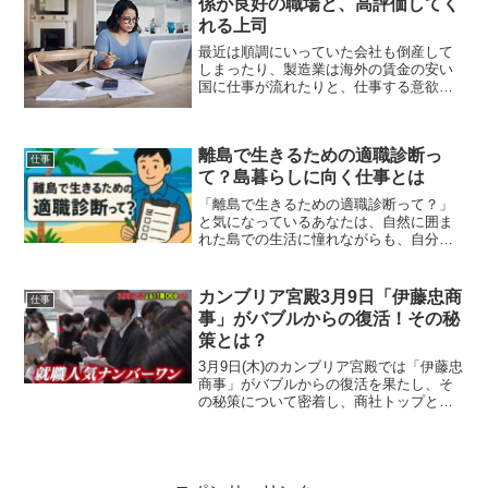
係が良好の職場と、高評価してく
れる上司
最近は順調にいっていた会社も倒産して
しまったり、製造業は海外の賃金の安い
国に仕事が流れたりと、仕事する意欲は
あるのに、その気持ちを高く評価し採用
してくれる会社が少なくなってきたよう
な気がします。やはり就職するからに
離島で生きるための適職診断っ
は、真剣に仕事に取り組みた...
仕事
て？島暮らしに向く仕事とは
「離島で生きるための適職診断って？」
と気になっているあなたは、自然に囲ま
れた島での生活に憧れながらも、自分が
どんな仕事で生きていけるのか不安を抱
えていませんか？この記事では、離島で
暮らすために必要な適職の考え方や、診
カンブリア宮殿3月9日「伊藤忠商
仕事
断ツールを活用して自分に...
事」がバブルからの復活！その秘
策とは？
3月9日(木)のカンブリア宮殿では「伊藤忠
商事」がバブルからの復活を果たし、そ
の秘策について密着し、商社トップとな
った全貌が明らかになります。カンブリ
ア宮殿「伊藤忠商事」放送日時・出演者
日時：3月9日(木)23:06〜23:55 放送局：
テ...