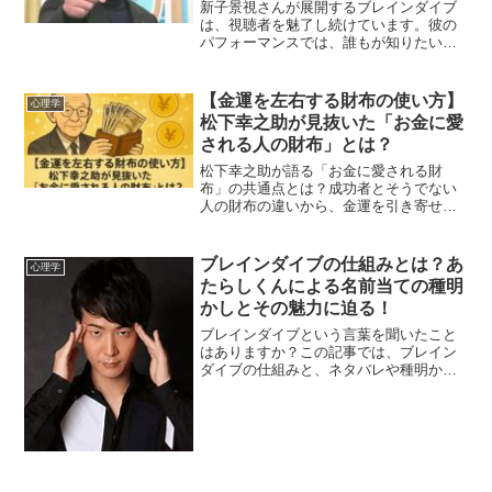
新子景視さんが展開するブレインダイブ
は、視聴者を魅了し続けています。彼の
パフォーマンスでは、誰もが知りたいと
思う「初恋の人の名前を当てる」という
テーマを扱っています。この記事では、
新子さんのマジックの魅力に迫り、その
【金運を左右する財布の使い方】
心理学
方法とやらせの可能性につ...
松下幸之助が見抜いた「お金に愛
される人の財布」とは？
松下幸之助が語る「お金に愛される財
布」の共通点とは？成功者とそうでない
人の財布の違いから、金運を引き寄せる
具体的な整理術・習慣・実践法を詳しく
解説！
ブレインダイブの仕組みとは？あ
心理学
たらしくんによる名前当ての種明
かしとその魅力に迫る！
ブレインダイブという言葉を聞いたこと
はありますか？この記事では、ブレイン
ダイブの仕組みと、ネタバレや種明かし
など、そのパフォーマンスで注目を集め
る新子景視（あたらしくん）さんについ
て深掘りします。新子景視さんの経歴か
ら、彼のパフォーマンスの...