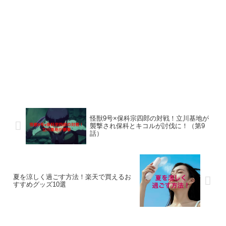
怪獣9号×保科宗四郎の対戦！立川基地が
襲撃され保科とキコルが討伐に！（第9
話）
夏を涼しく過ごす方法！楽天で買えるお
すすめグッズ10選