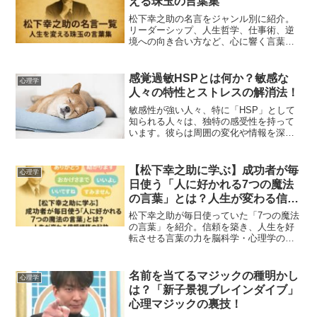
える珠玉の言葉集
松下幸之助の名言をジャンル別に紹介。
リーダーシップ、人生哲学、仕事術、逆
境への向き合い方など、心に響く言葉が
満載。座右の銘にしたい一言が見つかり
ます。
感覚過敏HSPとは何か？敏感な
心理学
人々の特性とストレスの解消法！
敏感性が強い人々、特に「HSP」として
知られる人々は、独特の感受性を持って
います。彼らは周囲の変化や情報を深く
感じ取ることができる一方で、その敏感
さがストレスの原因となることも。しか
し、この感受性は彼らの強みともなり得
【松下幸之助に学ぶ】成功者が毎
心理学
るのです。本記事では、...
日使う「人に好かれる7つの魔法
の言葉」とは？人生が変わる信頼
構築の秘訣
松下幸之助が毎日使っていた「7つの魔法
の言葉」を紹介。信頼を築き、人生を好
転させる言葉の力を脳科学・心理学の視
点から解説します。
名前を当てるマジックの種明かし
心理学
は？「新子景視ブレインダイブ」
心理マジックの裏技！