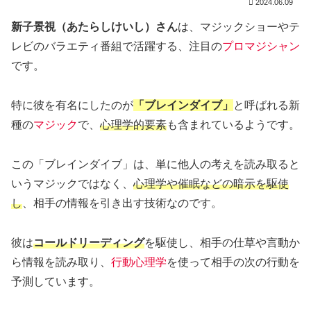
2024.06.09
新子景視（あたらしけいし）さん
は、マジックショーやテ
レビのバラエティ番組で活躍する、注目の
プロマジシャン
です。
特に彼を有名にしたのが
「ブレインダイブ」
と呼ばれる新
種の
マジック
で、
心理学的要素
も含まれているようです。
この「ブレインダイブ」は、単に他人の考えを読み取ると
いうマジックではなく、
心理学や催眠などの暗示を駆使
し
、相手の情報を引き出す技術なのです。
彼は
コールドリーディング
を駆使し、相手の仕草や言動か
ら情報を読み取り、
行動心理学
を使って相手の次の行動を
予測しています。