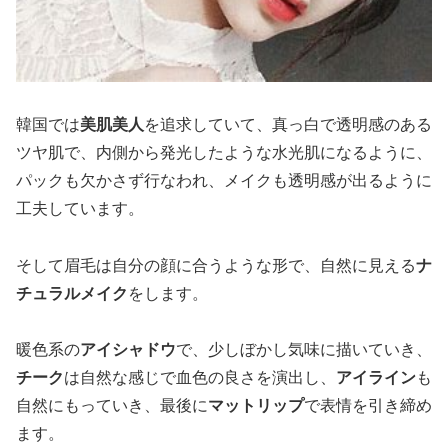
韓国では
美肌美人
を追求していて、真っ白で透明感のある
ツヤ肌で、内側から発光したような水光肌になるように、
パックも欠かさず行なわれ、メイクも透明感が出るように
工夫しています。
そして眉毛は自分の顔に合うような形で、自然に見える
ナ
チュラルメイク
をします。
暖色系の
アイシャドウ
で、少しぼかし気味に描いていき、
チーク
は自然な感じで血色の良さを演出し、
アイライン
も
自然にもっていき、最後に
マットリップ
で表情を引き締め
ます。