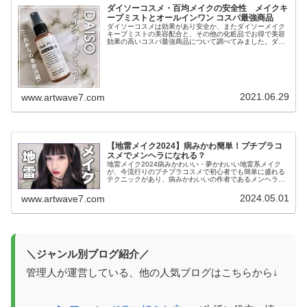
ダイソーコスメ・百均メイクの安全性 メイクキ
ープミストとオールインワン コスパ最強商品
ダイソーコスメは効果があり安全か、またダイソーメイク
キープミストの美容配合と、その他の化粧品でお得で美容
効果の高いコスパ最強商品について調べてみました。ダイ
ソーメイクキープミストは仕上げ用の化粧水で、メイクを
した後の仕上げとしてシュッと吹き...
2021.06.29
www.artwave7.com
【地雷メイク2024】病みかわ簡単！プチプラコ
スメでメンヘラになれる？
地雷メイク2024病みかわいい・夢かわいい地雷系メイク
が、今流行りのプチプラコスメで初心者でも簡単に盛れる
テクニックがあり、病みかわいいの作者であるメンヘラ男
子の江崎びす子さんは、今では海外進出で独特なスタイル
を広めています。地雷メイクの特...
2024.05.01
www.artwave7.com
＼ジャンル別ブログ紹介／
管理人が運営している、他の人気ブログはこちらから↓