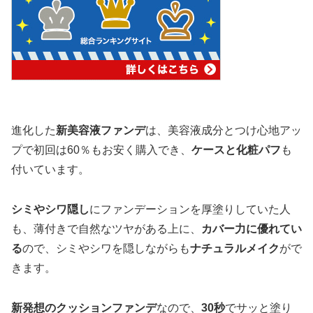
進化した
新美容液ファンデ
は、美容液成分とつけ心地アッ
プで初回は60％もお安く購入でき、
ケースと化粧パフ
も
付いています。
シミやシワ隠し
にファンデーションを厚塗りしていた人
も、薄付きで自然なツヤがある上に、
カバー力に優れてい
る
ので、シミやシワを隠しながらも
ナチュラルメイク
がで
きます。
新発想のクッションファンデ
なので、
30秒
でサッと塗り