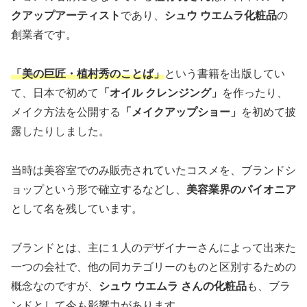
クアップアーティスト
であり、
シュウ ウエムラ化粧品
の
創業者です。
「美の巨匠・植村秀のことば」
という書籍を出版してい
て、日本で初めて
「オイル クレンジング」
を作ったり、
メイク方法を公開する
「メイクアップショー」
を初めて披
露したりしました。
当時は美容室でのみ販売されていたコスメを、ブランドシ
ョップという形で確立するなどし、
美容業界のパイオニア
として名を残しています。
ブランドとは、主に１人のデザイナーさんによって出来た
一つの会社で、他の同カテゴリーのものと区別するための
概念なのですが、
シュウ ウエムラ さんの化粧品
も、ブラ
ンドとして今も影響力があります。