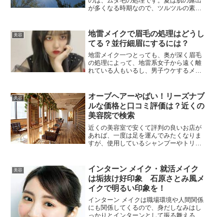
のは、ムダ毛の処理です。夏は肌の露出
が多くなる時期なので、ツルツルの素肌
をキープしたくて、スムーズでお手軽に
ムダ毛を処理できないか悩む人も多いと
思います。また冬は露出が少ないのです
地雷メイクで眉毛の処理はどうし
美容
が、友達と温泉旅行を計画...
てる？並行細眉にするには？
地雷メイク一つとっても、奥が深く眉毛
の処理によって、地雷系女子から遠く離
れている人もいるし、男子ウケするメイ
ク法で、並行細眉にするにはどうしたら
よいのか悩んでいる女子を発見しまし
た。目尻を下げ、アイシャドウでぼか
オーブヘアーやばい！リーズナブ
美容
し、コンシーラーで涙袋を・・...
ルな価格と口コミ評価は？近くの
美容院で検索
近くの美容室で安くて評判の良いお店が
あれば、一度は足を運んでみたくなりま
すが、使用しているシャンプーやトリー
トメント、パーマなどの薬剤やお店の雰
囲気、スタッフさんの技術や人柄などが
どうしても気になります。自宅や職場か
インターン メイク・就活メイク
美容
ら近いと助かり、ショート...
は垢抜け好印象 石原さとみ風メ
イクで明るい印象を！
インターン メイクは職場環境や人間関係
にも関係してくるので、身だしなみはし
っかりとインターンとして振る舞えるよ