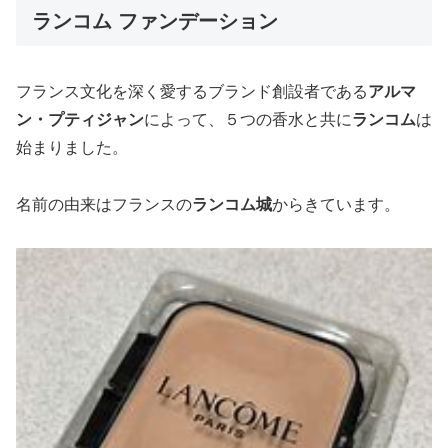
ランコム ファンデーション
フランス文化を深く愛するブランド創設者である
アルマ
ン・プティジャン
によって、５つの香水と共に
ランコム
は
始まりました。
名前の由来はフランスの
ランコム城
からきています。