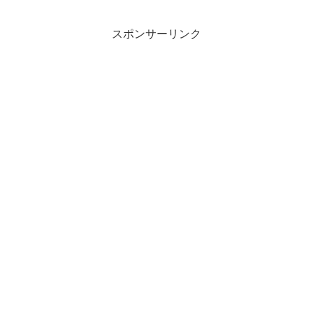
も出演中のキムタクのような瑞々しい肌
になるということです...
スポンサーリンク