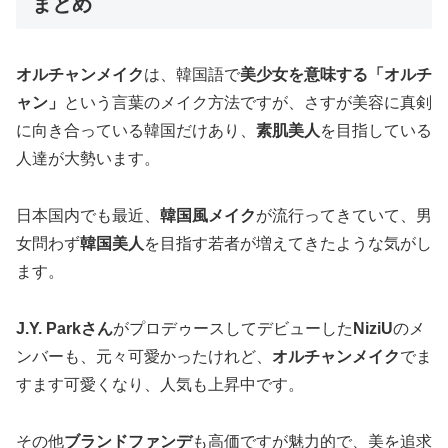
まとめ
オルチャンメイク
は、韓国語で
美少女を意味する「オルチ
ャン」
という言葉のメイク方法ですが、さすが美容に真剣
に向き合っている韓国だけあり、
素肌美人
を目指している
人達が大勢います。
日本国内でも最近、
韓国風メイク
が流行ってきていて、男
女問わず
韓国美人
を目指す若者が増えてきたような気がし
ます。
J.Y. Parkさん
がプロデゥースしてデビューした
NiziU
のメ
ンバーも、元々可愛かったけれど、
オルチャンメイク
でま
すます可愛くなり、人気も上昇中です。
その他
ブランドファンデ
も高価ですが魅力的で、美を追求