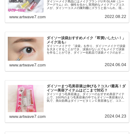
ダイソーメイク商品にはメイクブランドU R GLAM（ユー
アーグラム）の、個性を生かし実用的なメイクアップコス
メが、ダイソーコスメの陳列棚にズラリと並べられ、現在
も中高生からOLまでに人気のダイソーメイクアップ商品が
売上げを延ばしています。...
2022.08.22
www.artwave7.com
ダイソー涙袋おすすめメイク「即買いしたい！」
メイク法も♪
ダイソーメイクで 「涙袋」を作り、ダイソーメイクで涙袋
を大きくすることができ、涙袋がない人でもメイクで涙袋
を作ることができ、ダイソー化粧品で涙袋メイクのおすす
めがないか調べてみました。涙袋があると可愛らしい印象
になり、同性にも異性にもモテる...
2024.06.04
www.artwave7.com
ダイソーまつ毛美容液は伸びる？コスパ最高！ダ
イソー美容アイテムはどこまで対応？
ダイソーまつ毛美容液は、ダイソーのおすすめ美容アイテ
ムで、100均のまつ毛美容液の中でもダイソー美容液が人
気で、美白効果はダイソービタミンＣ美容液など、コスパ
最高な美容グッズが揃っています。内容成分など、どこま
で美容アイテムとして対応してい...
2024.04.23
www.artwave7.com