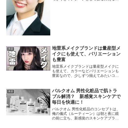
うに、メイクにも工夫することが重要で
す。メイク法はインターン メイクでも就
活メイクでも、相手に好印象に見られる
ように、日頃から研究...
地雷系メイクブランドは量産型メ
美容
イクにも使えて、バリエーション
も豊富
地雷系メイクブランドは量産型メイクに
も使えて、カラーなどバリエーションも
豊富なので、少しずつ揃えてみたいコス
メブランドです。国内品だけではなく、
韓国コスメもおすすめです。地雷系メイ
クと量産型メイクの違い地雷系メイクと
バルクオム 男性化粧品で肌トラ
美容
量産型メイクの接点と違い...
ブル解消？ 新感覚スキンケアで
毎日を快適に！
バルクオム 男性化粧品のコンセプトは、
俺の儀式（ルーティーン）は朝と夜に鏡
の前に立ち、新感覚のスキンケアブラン
ド「バルクオム」を素肌に浸透させ、肌
の水分補給とパックをすることで、CMに