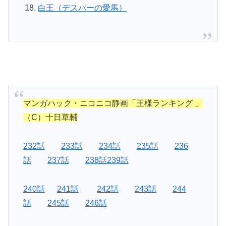
白王（デスパーの愛馬）
マンガハック・ニコニコ静画「王様ランキング 」
（C）十日草輔
232話
233話
234話
235話
236
話
237話
238話239話
240話
241話
242話
243話
244
話
245話
246話