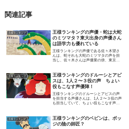
関連記事
王様ランキングの声優・蛇は大蛇
王様ランキング
のミツマタ？東大出身の声優さん
は語学力も優れている
王様ランキングの声優である佐々木望さ
んは、蛇それも大蛇のミツマタの声を担
当し、佐々木さんは声優業の傍、東京大
学の学生をしていた時もあり語学力も優
れています。東大は2020年3月（53歳）
に卒業し、周囲には言わずに勉学に励ん
王様ランキングのドルーシとアピ
王様ランキング
でいたそうです。王...
スは、1人２〜３役の声 ちょい
役もこなす声優陣！
王様ランキングのドルーシとアピスの声
を担当する声優さんは、1人２〜３役の声
も担当していて、ちょい役もこなす声優
陣で、同じ場面内でも上手に役をこなし
ていて、実力者揃いということがわかり
ます。四天王であるドルーシもアピス
王様ランキングのベビンは、ボッ
王様ランキング
も、声が低音で深みのある...
ジの陰の師匠？