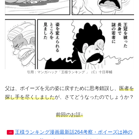
引用：マンガハック「王様ランキング 」（C）十日草輔
父は、ポイーズを元の姿に戻すために思考錯誤し、
医者を
探し手を尽くしました
が、さてどうなったのでしょうか？
前回のお話↓
王様ランキング漫画最新話264考察・ポイーズは神の
⇒