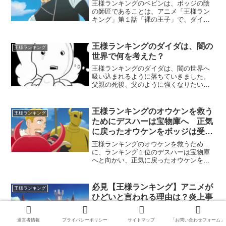
王様ランキングのベビンは、ボッジの陰
の師匠であることは、アニメ「王様ラン
キング」第１話「裸の王子」で、ダイダ
との試合の時にわかります。ダイダの剣
術指南役であり、蛇使いのベビンは、今
だからこそ四天王の位にまで、伸し上が
王様ランキングのダイダは、闇の
王様ランキング
ってきたけれど、剣術では...
世界で何を考えた？
王様ランキングのダイダは、闇の世界へ
吸い込まれるように落ちていきました。
父親の死後、父のように強くなりたい
と、鏡の中のミランジョに相談していま
した。ダイダは王様ランキング９０位
で、国民に誇れるものではありません。
王様ランキングのオウケンを救う
王様ランキング
ミランジョの提案により城の地...
ためにデスハーは宝物庫へ 正気
に戻ったオウケンをボッジは受け
入れる？
王様ランキングのオウケンを救うため
に、ランキング１位のデスハーは宝物庫
へと向かい、正気に戻ったオウケンをボ
ッジは笑顔で受け入れられるのかが疑問
です。前例があるので、意外とボッジは
ナイーブな心の持ち主で、過去をいつま
必見【王様ランキング】アニメが
王様ランキング
でも引きずるタイプですね（...
ひどいと言われる理由は？炎上事
件の関係性
『王様ランキング』は、独特な物語と個
運営者情報
プライバシーポリシー
サイトマップ
「お問い合わせフォーム」