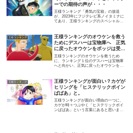
ーでの期待の声が・・・
王様ランキング「勇気の宝箱」の放送
が、2023年にフジテレビ系ノイタミナに
てあり、王様ランキングのスペシャルエ
ピソードの放送にあたり、声優さんのコ
メントやツイッターでの期待の声で、す
でに盛り上がっています。「勇気の宝
王様ランキングのオウケンを救う
王様ランキング
箱」とはいったい何かを考...
ためにデスハーは宝物庫へ 正気
に戻ったオウケンをボッジは受け
入れる？
王様ランキングのオウケンを救うため
に、ランキング１位のデスハーは宝物庫
へと向かい、正気に戻ったオウケンをボ
ッジは笑顔で受け入れられるのかが疑問
です。前例があるので、意外とボッジは
ナイーブな心の持ち主で、過去をいつま
王様ランキングが面白い？カゲが
王様ランキング
でも引きずるタイプですね（...
ヒリングを「ヒステリックボイン
ばばあ」と。
王様ランキングが面白い理由の一つに、
カゲが時々つぶやく「ヒステリックボイ
ンばばあ」という言葉にあると思いま
す。これはお城に侵入したカゲが、王妃
ヒリングの、ヒステリックに家来たちに
指示しているところを見て、自然に口か
ら出てきた言葉なのです。シ...