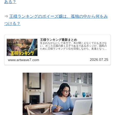
ある？
⇒
王様ランキングのポイーズ嬢は、孤独の中から何をみ
つける？
王様ランキング最新まとめ
生まれながらにして非力で、耳が聞こえなくて口もきけな
い、ボッス王国の第１王子であるであるボッジが、国民の
ために王様ランキング１位を目指しながら、友達となった
カゲと苦難を乗り越えていく物語です。ボッジはとてもお
人好しで、村で知り合った泥棒であ...
2026.07.25
www.artwave7.com