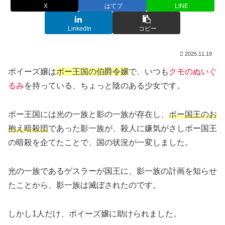
X
はてブ
LINE
LinkedIn
コピー
2025.11.19
ポイーズ嬢は
ボー王国の伯爵令嬢
で、いつも
クモのぬいぐ
るみ
を持っている、ちょっと陰のある少女です。
ボー王国には光の一族と影の一族が存在し、
ボー国王のお
抱え暗殺団
であった影一族が、殺人に嫌気がさしボー国王
の暗殺を企てたことで、国の状況が一変しました。
光の一族であるゲスラーが国王に、影一族の計画を知らせ
たことから、影一族は滅ぼされたのです。
しかし1人だけ、ポイーズ嬢に助けられました。