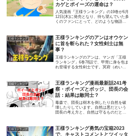
カゲとポイーズの運命は？
人気漫画『王様ランキング』の19巻が6月
12日(木)に発売となり、待ち望んでいた多
くのファンにとって、どのような物語の
展開になるのか気になるところだと思い
ます。本記事では、19巻が6月12日(木)に
発売され、気になるあらすじや考察を交
王様ランキングのアンはオウケン
王様ランキング
えなが...
に首を斬られた？女性剣士は無
事？
王様ランキングのアンは、マンガ「王様
ランキング」6巻78話で、甲冑に身を包ま
れ登場する女性剣士です。冥府（めい
ふ）の罪人と化してしまったオウケンと
の戦いで、ヒリングを護衛するために、
自ら危険な場所に向かって行きました。
王様ランキング漫画最新話241考
王様ランキング
冥府（めいふ）の罪人で...
察・ポイーズとボッジ、団長の会
話：結果は敵同士？
毒森で、団長は樹木を倒したり自然を破
壊したりしています。自然は悪だという
団長の考え方と、自然は守るものだとい
うボッジの考え方は対立しています。そ
して毒森で、ポイーズと遭遇したボッジ
と団長です。ポイーズはボッジを一目見
王様ランキング勇気の宝箱2023
王様ランキング
て、ニッコリと微笑み、ボ...
で、キャストコメントとツイッタ