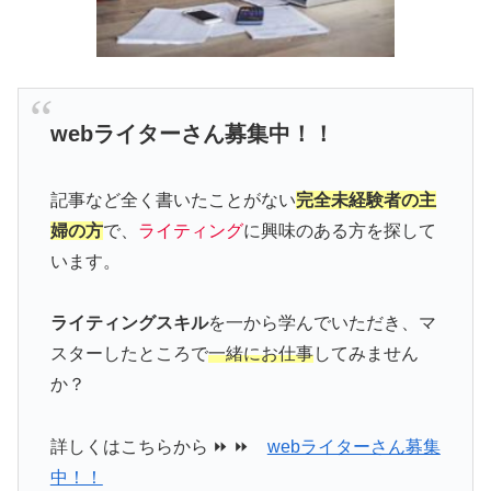
webライターさん募集中！！
記事など全く書いたことがない
完全未経験者の主
婦の方
で、
ライティング
に興味のある方を探して
います。
ライティングスキル
を一から学んでいただき、マ
スターしたところで
一緒にお仕事
してみません
か？
詳しくはこちらから ⏩ ⏩
webライターさん募集
中！！