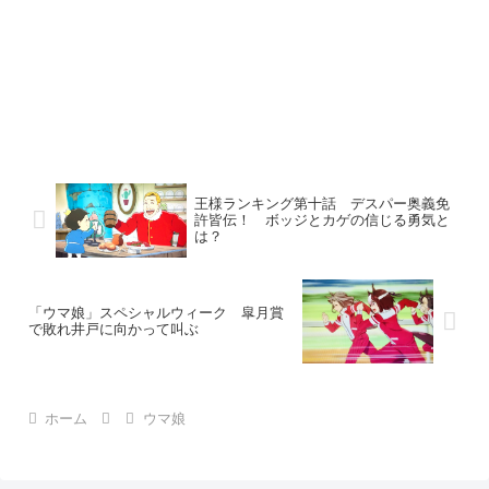
王様ランキング第十話 デスパー奥義免
許皆伝！ ボッジとカゲの信じる勇気と
は？
「ウマ娘」スペシャルウィーク 皐月賞
で敗れ井戸に向かって叫ぶ
ホーム
ウマ娘