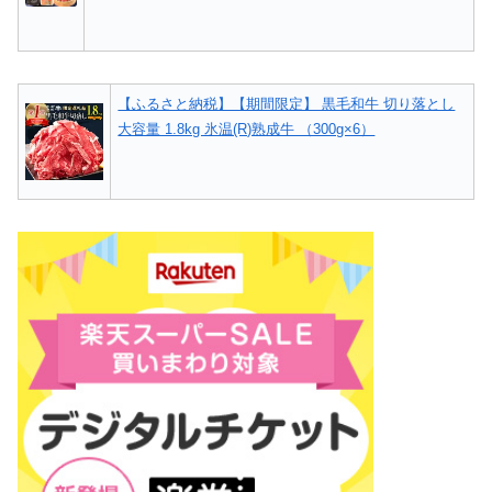
【ふるさと納税】【期間限定】 黒毛和牛 切り落とし
大容量 1.8kg 氷温(R)熟成牛 （300g×6）