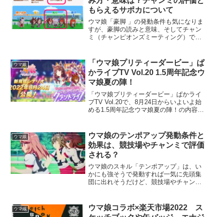
み方・意味は？チャンミの評価と
もらえるサポカについて
ウマ娘「豪脚 」の発動条件も気になりま
すが、豪脚の読みと意味、そしてチャン
ミ（チャンピオンズミーティング）での
評価と、もらえるサポカ（サポートカー
ド）についても知りたいところです。ウ
マ娘プリティーダービーのゲームを始め
「ウマ娘プリティーダービー」ぱ
ウマ娘
た人向けへの解説になり...
かライブTV Vol.20 1.5周年記念ウ
マ娘夏の陣！
「ウマ娘プリティーダービー」ぱかライ
ブTV Vol.20で、8月24日からいよいよ始
める1.5周年記念ウマ娘夏の陣！の内容説
明があり、声優陣もチャット欄も大盛り
上がり状態です。こちらの記事は、2022
年のものです。一つの目安として参考に
ウマ娘のテンポアップ発動条件と
ウマ娘
読ん...
効果は、競技場やチャンミで評価
される？
ウマ娘のスキル「テンポアップ」は、い
かにも強そうで発動すれば一気に先頭集
団に出れそうだけど、競技場やチャンピ
オンズミーティングで評価されるのでし
ょうか？「テンポアップ」の発動条件と
評価や習得方法など、有利に働く方法な
ウマ娘コラボ×楽天市場2022 ス
ウマ娘
どを調べてみました。ウマ...