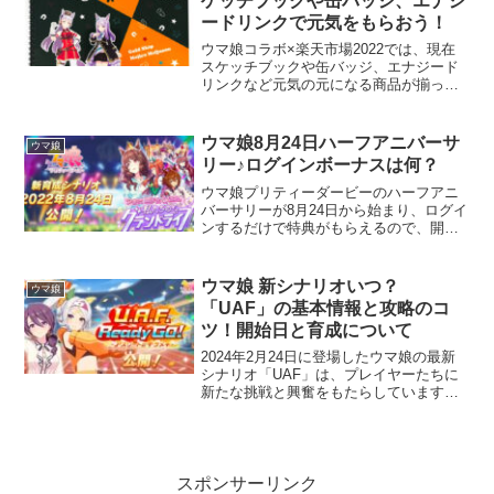
ケッチブックや缶バッジ、エナジ
ードリンクで元気をもらおう！
ウマ娘コラボ×楽天市場2022では、現在
スケッチブックや缶バッジ、エナジード
リンクなど元気の元になる商品が揃って
います。学校などで使うスケッチブック
に一推しウマ娘がいたり、カバンなどに
一推しウマ娘の缶バッジがついていた
ウマ娘8月24日ハーフアニバーサ
ウマ娘
り、ウマ娘セットのエナ...
リー♪ログインボーナスは何？
ウマ娘プリティーダービーのハーフアニ
バーサリーが8月24日から始まり、ログイ
ンするだけで特典がもらえるので、開催
期間中は集中してボーナスを獲得してい
きましょう！そして今回は、新育成シナ
リオ「つなげ、照らせ、ひかれ。私たち
ウマ娘 新シナリオいつ？
ウマ娘
のグランドライブ」の...
「UAF」の基本情報と攻略のコ
ツ！開始日と育成について
2024年2月24日に登場したウマ娘の最新
シナリオ「UAF」は、プレイヤーたちに
新たな挑戦と興奮をもたらしています。
このガイドでは、「UAF」の基本情報、
攻略のコツ、そして最適な育成方法を紐
解き、勝利への道を明らかにします。育
成ウマ娘の目標...
スポンサーリンク