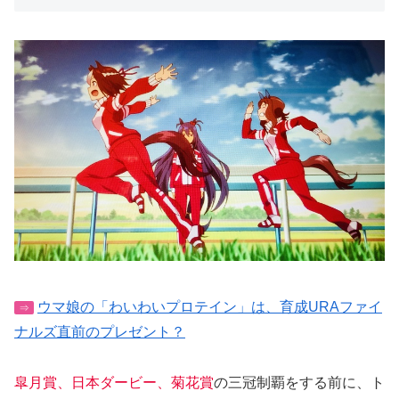
ウマ娘の「わいわいプロテイン」は、育成URAファイ
⇒
ナルズ直前のプレゼント？
皐月賞、日本ダービー、菊花賞
の三冠制覇をする前に、ト