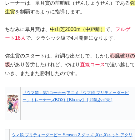
レーナーは、皐月賞の前哨戦（ぜんしょうせん）である
弥
生賞
を制覇するように指導します。
ちなみに皐月賞は、
中山芝2000m（中距離）
で、
フルゲ
ート18人
で、クラシック級で4月開催になります。
弥生賞のスタートは、好調な出だしで、しかし
心臓破りの
坂
があり苦労したけれど、やはり
直線コース
で追い越して
いき、またまた勝利したのです。
『ウマ箱』第1コーナー(アニメ「ウマ娘 プリティーダービ
ー」トレーナーズBOX)【Blu-ray】 [ 和氣あず未 ]
ウマ娘 プリティーダービー Season 2 グッズ ぎゅぎゅっと アクリ