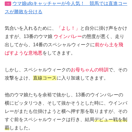
ウマ娘ufoキャッチャーが今人気！ 競馬では直進コー
⇒
スが勝敗を分ける
気合いを入れるために、
「よし！」
と自分に掛け声をかけ
ますが、13番のウマ娘
ウインバレー
の態度が悪く、走り
出してから、14番のスペシャルウィークに
前から土を飛
ばすような意地悪
をしてきます。
しかし、スペシャルウィークの
お母ちゃんの特訓
で、その
攻撃をよけ、
直線コース
に入り加速してきます。
他のウマ娘たちを余裕で抜かし、13番のウインバレーの
横にピッタリつき、そして抜かそうとした時に、ウインバ
レーがまたも仕掛けようと横へ押す形を取りますが、その
すぐ前をスペシャルウィークは行き、結局
デビュー戦を制
覇
しました。