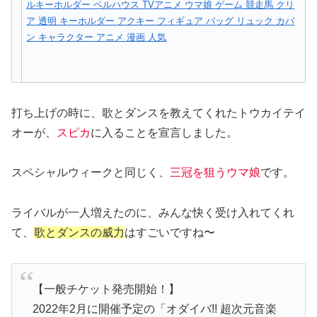
ルキーホルダー ベルハウス TVアニメ ウマ娘 ゲーム 競走馬 クリ
ア 透明 キーホルダー アクキー フィギュア バッグ リュック カバ
ン キャラクター アニメ 漫画 人気
打ち上げの時に、歌とダンスを教えてくれたトウカイテイ
オーが、
スピカ
に入ることを宣言しました。
スペシャルウィークと同じく、
三冠を狙うウマ娘
です。
ライバルが一人増えたのに、みんな快く受け入れてくれ
て、
歌とダンスの威力
はすごいですね〜
【一般チケット発売開始！】
2022年2月に開催予定の「オダイバ!! 超次元音楽