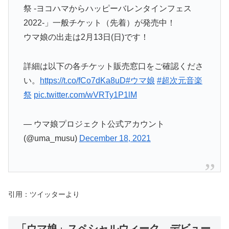
祭 -ヨコハマからハッピーバレンタインフェス
2022-」一般チケット（先着）が発売中！
ウマ娘の出走は2月13日(日)です！
詳細は以下の各チケット販売窓口をご確認くださ
い。
https://t.co/fCo7dKa8uD
#ウマ娘
#超次元音楽
祭
pic.twitter.com/wVRTy1P1lM
— ウマ娘プロジェクト公式アカウント
(@uma_musu)
December 18, 2021
引用：ツイッターより
「ウマ娘」スペシャルウィーク デビュー