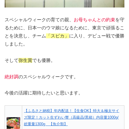
スペシャルウィークの育ての親、
お母ちゃんとの約束
を守
るために、日本一のウマ娘になるために、東京で頑張るこ
とを決意し、チーム
「スピカ」
に入り、デビュー戦で優勝
しました。
そして
弥生賞
でも優勝。
絶好調
のスペシャルウィークです。
今後の活躍に期待したいと思います。
【ふるさと納税】年内配送！【生食OK】特大＆極太サイ
ズ限定！カット生ずわい蟹（高級品/黒箱）内容量1000g/
総重量1300g 【魚介類】