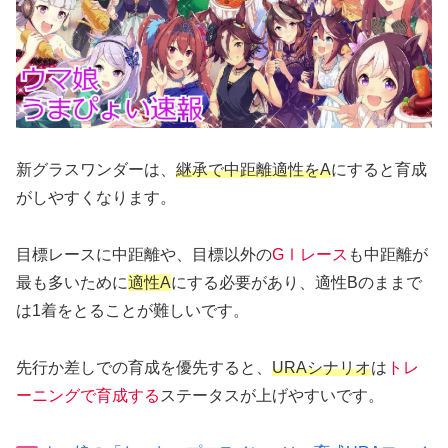
新グラスワンダーは、
継承で中距離適性をA
にすると育成
がしやすくなります。
目標レースに中距離や、目標以外の
GⅠレース
も中距離が
最も多いために
適性A
にする必要があり、適性Bのままで
は1着をとることが難しいです。
先行か差しでの育成を優先すると、
URAシナリオ
は
トレ
ーニングで育成する
ステータスが上げやすいです。