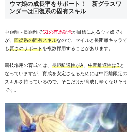
ウマ娘の成長率をサポート！ 新グラスワ
ンダーは回復系の固有スキル
中距離～長距離で
G1の有馬記念
が目標にあるウマ娘です
が、
回復系の固有スキル
なので、マイルと長距離キャラで
も
賢さのサポート
を複数採用することがあります。
競技場用の育成では、
長距離適性がA
、
中距離適性はB
と
なっていますが、育成を安定させるためには中距離限定の
スキルを持っているので、そこだけが育成し辛くなりそう
です。