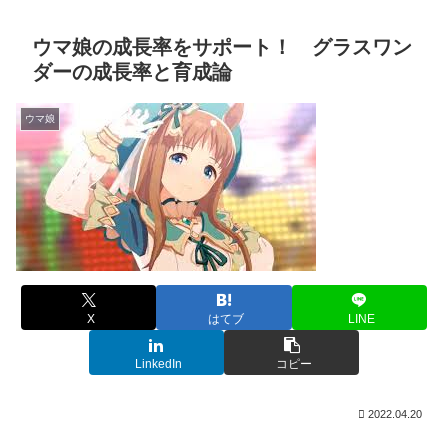
ウマ娘の成長率をサポート！ グラスワン
ダーの成長率と育成論
ウマ娘
X
はてブ
LINE
LinkedIn
コピー
2022.04.20