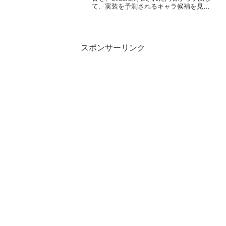
て、実装を予測されるキャラ候補を見な
がら盛り上がっていこうと思います。ウ
マ娘攻略wikiを参考に、2021年に開催さ
れた内容を元に考えていこうと思ってい
ますので...
スポンサーリンク