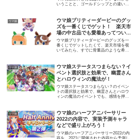
いうことと、ゴールドシップとの違いに
ついて調べてみました。水着ゴールドシ
ップは、中距離向けに育成するのがおす
すめですが、ゴールドシップは長距離で
ウマ娘プリティーダービーのグッ
ウマ娘
「追込」がおすすめで、少...
ズを一番くじでゲット！ 楽天市
場の中古品でも愛着あってつい欲
しくなる
ウマ娘プリティーダービーのグッズを一
番くじでゲットしたくて、楽天市場を覗
いてみたら、すでに骨董品のような希少
価値の扱いで、中古品でも愛着あってつ
い欲しくなります。ウマ娘プリティーダ
ービーは育成ゲームが有名で、自分が育
ウマ娘ステータスつまらない？イ
ウマ娘
ててみたいウマ娘のトレー...
ベント選択肢と効果で、幽霊さん
とハロウィンの魔法が！
ウマ娘ステータスつまらない？のイベン
トの選択肢と効果で、幽霊さんとハロウ
ィンの魔法のイベントでも、感情を押し
殺して努力するウマ娘ミホノブルボン
は、サイボーグウマ娘とも呼ばれていま
す。「勢い任せ」は「逃げ」限定のスタ
ウマ娘のハーフアニバーサリー
ウマ娘
ミナ回復スキルで、上り坂で...
2022の内容で、実装予測キャラ
などで盛り上がろう！
ウマ娘のハーフアニバーサリー2022の内
容を、2021に開催された内容から予測し