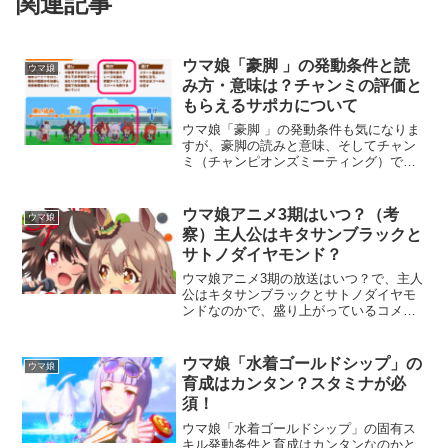
関連記事
ウマ娘「豪脚 」の発動条件と読
ウマ娘
み方・意味は？チャンミの評価と
もらえるサポカについて
ウマ娘「豪脚 」の発動条件も気になりま
すが、豪脚の読みと意味、そしてチャン
ミ（チャンピオンズミーティング）での
評価と、もらえるサポカ（サポートカー
ド）についても知りたいところです。ウ
マ娘プリティーダービーのゲームを始め
ウマ娘アニメ3期はいつ？（考
ウマ娘
た人向けへの解説になり...
察）主人公はキタサンブラックと
サトノダイヤモンド？
ウマ娘アニメ3期の放送はいつ？で、主人
公はキタサンブラックとサトノダイヤモ
ンドなのかで、盛り上がっているコメン
トがSNS上や、Yahoo!知恵袋でもあり、
開催イベントでの情報をもとに考察して
みました。ウマ娘TVアニメ1期は、2018
ウマ娘「水着ゴールドシップ」の
ウマ娘
年4月か...
育成はカンタン？スタミナが必
須！
ウマ娘「水着ゴールドシップ」の固有ス
キル発動条件と育成はカンタンなのかと