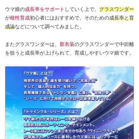
ウマ娘の
成長率をサポート
していく上で、
グラスワンダー
が
根性育成
初心者にはおすすめで、そのための
成長率と育
成論
などについて調べてみました。
またグラスワンダーは、
新衣装
のグラスワンダーで中距離
を狙うと成長率が上げられて、育成しやすいウマ娘です。