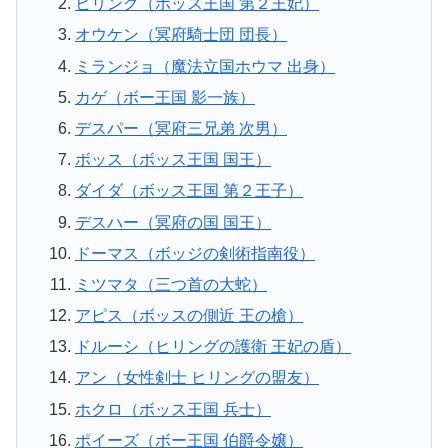
ヒリング（ボッス王国 第２王妃）
オウケン（冥府騎士団 団長）
ミランジョ（魔法立国ホウマ 出身）
カゲ（ボー王国 影一族）
デスパー（冥府三兄弟 次男）
ボッス（ボッス王国 国王）
ダイダ（ボッス王国 第２王子）
デスハー（冥府の国 国王）
ドーマス（ボッジの剣術指南役）
ミツマタ（三つ首の大蛇）
アピス（ボッスの側近 王の槍）
ドルーシ（ヒリングの護衛 王妃の盾）
アン（女性剣士 ヒリングの盟友）
ホクロ（ボッス王国 兵士）
ポイーズ（ボー王国 伯爵令嬢）