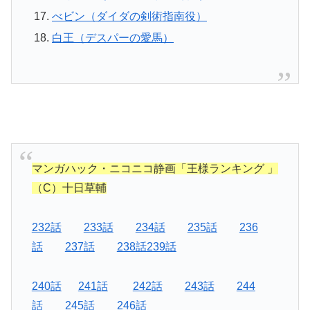
べビン（ダイダの剣術指南役）
白王（デスパーの愛馬）
マンガハック・ニコニコ静画「王様ランキング 」
（C）十日草輔
232話
233話
234話
235話
236
話
237話
238話239話
240話
241話
242話
243話
244
話
245話
246話