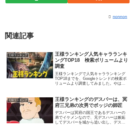
nonnon
関連記事
王様ランキング人気キャラランキ
王様ランキング
ングTOP18 検索ボリュームより
調査
王様ランキングで人気キャラランキング
TOP18までを、Googleトレンドの検索ボ
リュームより調査してみました。やはり
一番検索数があったのがボッジで1位、ボ
ッジの傍でいつも見守っているヒリング
が2位でした。意外だったのがいつも周囲
王様ランキングのデスパーは、冥
王様ランキング
を気遣って...
府三兄弟の次男でボッジの師匠
デスパーは冥府の国王であるデスハーの
弟でイケメンなので、兄デスハーは嫉妬
してデスパーを城から追い出し、デスパ
ーは一人で郊外にある素敵な家に住んで
います。しかしデスハーとデスパーは仲