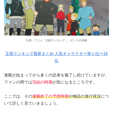
引用：アニメ「王様ランキング 」（C）十日草輔
王様ランキング最新まとめ 人気キャラクター第１位〜18
位
連載が始まってから多くの読者を魅了し続けていますが、
ファンの間では
完結の時期
が気になるところです。
ここでは、その
連載終了の予想時期
や物語の進行状況
につ
いて詳しく見ていきましょう。