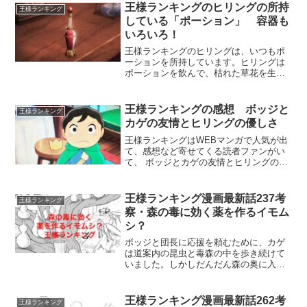
悪そうに見えているけれど、三男オウケ
王様ランキングのヒリングの所持
王様ランキング
ンを救うために協力し合っ...
している「ポーション」 容器も
いろいろ！
王様ランキングのヒリングは、いつもポ
ーションを所持しています。ヒリングは
ポーションを飲んで、枯れた草花を生き
返らせたり、魔法でケガなど治癒でき
て、大勢の人たちを救ってきました。力
の源になるポーションは、どんな味がし
王様ランキングの感想 ボッジと
王様ランキング
てどのように体を変化させて...
カゲの友情とヒリングの優しさ
王様ランキングはWEBマンガで人気が出
て、感想など寄せてくる読者ファンがい
て、 ボッジとカゲの友情とヒリングの優
しさなど読み取ることができ、続きが知
りたくなるお話だということが分かりま
す。どんなところが面白く、オススメし
王様ランキング漫画最新話237考
王様ランキング
たい内容なのかをピッ...
察・森の毒に効く薬を作るイモム
シ？
ボッジと団長に応援を頼むために、カゲ
は道案内の昆虫と毒森の中を歩き続けて
いました。しかしだんだん森の奥に入っ
て行くようで、不安になるカゲでした。
引用：マンガハック「王様ランキング 」
（C）十日草輔入院患者がみんな殺されて
王様ランキング漫画最新話262考
王様ランキング