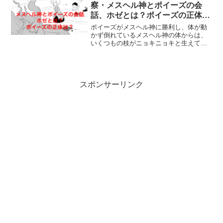
しまった、ジャモ医院...
察・メスヘル神とポイーズの会
話、ホゼとは？ポイーズの正体
は？
ポイーズがメスヘル神に勝利し、体が動
かず倒れているメスヘル神の体からは、
いくつもの枝がニョキニョキと生えてき
ていました。メスヘル神を襲ったイモム
シくんの棘には、水銀を好物とする菌が
入っていて、メスヘル神の全身に寄生し
てはびこっていったのです...
スポンサーリンク