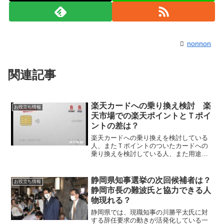
nonnon
関連記事
楽天カードへの乗り換え検討 楽
お役立ち情報
天市場での楽天ポイントとＴポイ
ントの差は？
楽天カードへの乗り換えを検討している
人、またＴポイントのついたカードへの
乗り換えを検討している人、また用途別
にカードを追加で作ろうと検討している
人など様々だと思います。そして楽天カ
ードのメリット・デメリットも気にな
静岡県知事選挙の次回候補者は？
お役立ち情報
り、楽天市場で買い物した時...
静岡市長の難波氏と協力できる人
物現れる？
静岡県では、現職知事の川勝平太氏に対
する辞任要求の動きが活発化している一