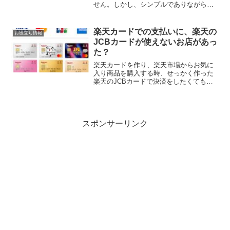
せん。しかし、シンプルでありながらお
しゃれさも兼ね備えたアイテムを見つけ
るのはなかなか難しいものです。「毎日
のコーディネートで使えるベーシックな
楽天カードでの支払いに、楽天の
お役立ち情報
トップスが欲しい」「シン...
JCBカードが使えないお店があっ
た？
楽天カードを作り、楽天市場からお気に
入り商品を購入する時、せっかく作った
楽天のJCBカードで決済をしたくても出
来なかったという経験はありませんか？
楽天カードには４つの会社と提携されて
いて、「Visa」か「JCB」か
「Mastercard」か...
スポンサーリンク