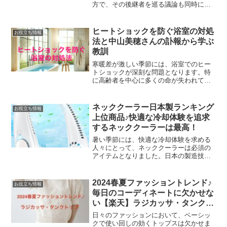
方で、その後継者を巡る議論も同時に進
行中です。川勝知事はリニア中央新幹線
の建設問題や、失言が度々問題視されて
いますが、野党側には彼に匹敵する強力
ヒートショックを防ぐ浴室の対処
お役立ち情報
な候補が不在の状況です。...
法と中山美穂さんの訃報から学ぶ
教訓
寒暖差が激しい季節には、浴室でのヒー
トショックが深刻な問題となります。特
に高齢者を中心に多くの命が失われてい
る現状があります。女優で歌手の中山美
穂さんが自宅浴室で急逝されたとの報道
があり、多くのファンや関係者に衝撃を
ネッククーラー日本製ランキング
お役立ち情報
与えました。この場を借り...
上位商品♪快適な冷却体験を追求
するネッククーラーは最高！
暑い季節には、快適な冷却体験を求める
人々にとって、ネッククーラーは必須の
アイテムとなりました。日本の製造技術
と品質へのこだわりが詰まった、日本製
のネッククーラーは、優れた性能と快適
な装着感で多くのファンを魅了していま
2024春夏ファッショントレンド♪
お役立ち情報
す。今回は、日本製ネック...
毎日のコーディネートに欠かせな
い【楽天】ラジカッサ・タンクト
ップ
日々のファッションにおいて、ベーシッ
クで使い回しの効くトップスは欠かせま