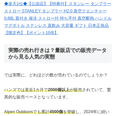
◆楽天1位◆【公認店】【特典付】スタンレー タンブラー
ストロー STANLEY タンブラー H2.0 真空クエンチャー
0.88L 蓋付き 保冷 ストロー付 持ち手付 真空断熱 ハンドル
マグボトル ステンレス 直飲み 大容量 ギフト 日本正規品
【限定色】【ポイント10倍】
実際の売れ行きは？量販店での販売データ
から見る人気の実態
では実際に、どれほどの数が売れているのでしょうか？
ハンズでは直近1カ月で
2000個以上
が販売
されていて、驚
異的な販売ペースとなっています。
Alpen Outdoorsでも累計
4500個
を突破
し、2024年に続い