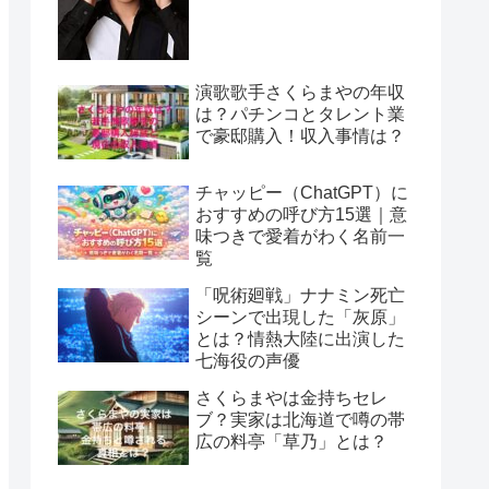
演歌歌手さくらまやの年収
は？パチンコとタレント業
で豪邸購入！収入事情は？
チャッピー（ChatGPT）に
おすすめの呼び方15選｜意
味つきで愛着がわく名前一
覧
「呪術廻戦」ナナミン死亡
シーンで出現した「灰原」
とは？情熱大陸に出演した
七海役の声優
さくらまやは金持ちセレ
ブ？実家は北海道で噂の帯
広の料亭「草乃」とは？