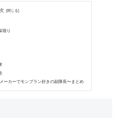
次
深堀り
求
性
ドメーカーでモンブラン好きの副隊長〜まとめ