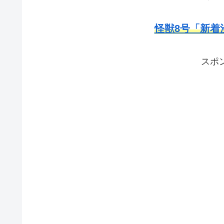
怪獣8号「新着
スポ