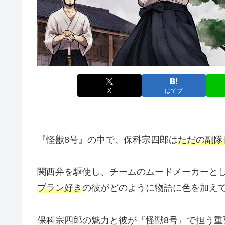
X
はてブ
『怪獣8号』の中で、保科宗四郎は
ただの副隊
関西弁を駆使し、チームのムードメーカーと
ブラン好き
の彼がどのように物語に色を加え
保科宗四郎の魅力と彼が『怪獣8号』で担う重