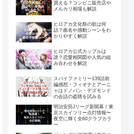
買える？コンビニ販売店や
メルカリ相場も解説
ヒロアカ文化祭の歌は何
話？曲名や感動シーンをわ
かりやすく解説
ヒロアカ公式カップルは
誰？恋愛相関図や人気の組
み合わせを解説
スパイファミリー139話前
編感想・フィオナとアーニ
ャはドノバン・デズモンド
の会話の盗聴を試みる
明治安田Jリーグ新開幕！東
京スカイツリー点灯情報〜
夜空に輝く全60クラブカラ
ー