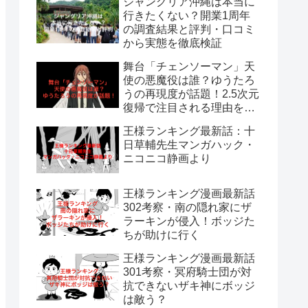
ジャングリア沖縄は本当に
行きたくない？開業1周年
の調査結果と評判・口コミ
から実態を徹底検証
舞台「チェンソーマン」天
使の悪魔役は誰？ゆうたろ
うの再現度が話題！2.5次元
復帰で注目される理由を解
説
王様ランキング最新話：十
日草輔先生マンガハック・
ニコニコ静画より
王様ランキング漫画最新話
302考察・南の隠れ家にザ
ラーキンが侵入！ボッジた
ちが助けに行く
王様ランキング漫画最新話
301考察・冥府騎士団が対
抗できないザキ神にボッジ
は敵う？