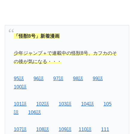
「怪獣8号」新着漫画
少年ジャンプ＋で連載中の怪獣8号、カフカのそ
の後が気になる・・・
95話
96話
97話
98話
99話
100話
101話
102話
103話
104話
105
話
106話
107話
108話
109話
110話
111