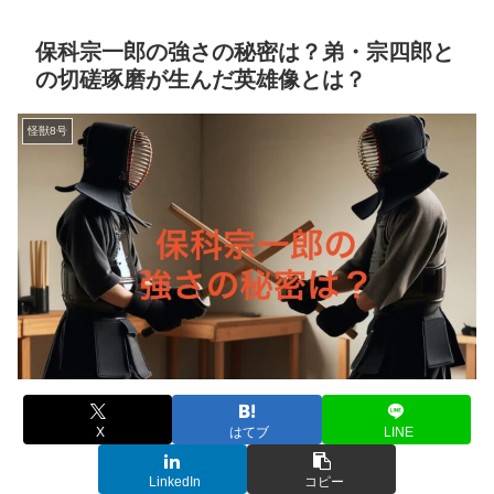
保科宗一郎の強さの秘密は？弟・宗四郎と
の切磋琢磨が生んだ英雄像とは？
怪獣8号
X
はてブ
LINE
LinkedIn
コピー