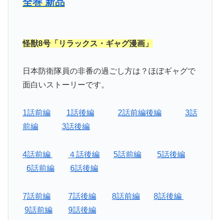
全巻 新品
怪獣8号「リラックス・ギャグ漫画」
日本防衛隊員の非番の過ごし方は？ほぼギャグで
面白いストーリーです。
1話前編
1話後編
2話前編後編
3話
前編
3話後編
4話前編
４話後編
5話前編
5話後編
6話前編
6話後編
7話前編
7話後編
8話前編
8話後編
9話前編
9話後編