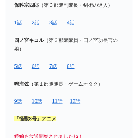
保科宗四郎
（第３部隊副隊長・剣術の達人）
1話
2話
3話
4話
四ノ宮キコル
（第３部隊隊員・四ノ宮功長官の
娘）
5話
6話
7話
8話
鳴海弦
（第１部隊隊長・ゲームオタク）
9話
10話
11話
12話
「怪獣8号」アニメ
続編も放送開始されましたね！