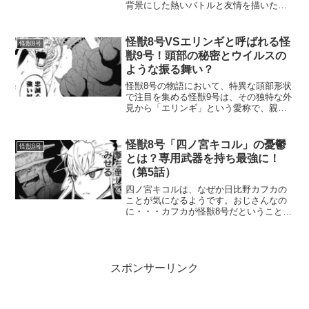
背景にした熱いバトルと友情を描いた作
品です。放送局や視聴方法、注目の声優
陣について、最新情報をお届けします。
『怪獣8号』放送開始日と視聴可能な放送
怪獣8号VSエリンギと呼ばれる怪
怪獣8号
局『怪獣8号』...
獣9号！頭部の秘密とウイルスの
ような振る舞い？
怪獣8号の物語において、特異な頭部形状
で注目を集める怪獣9号は、その独特な外
見から「エリンギ」という愛称で、親し
まれて？います。しかし、この怪獣はた
だのユニークな外見に留まらず、人間社
会に潜むウイルスのような存在として、
怪獣8号「四ノ宮キコル」の憂鬱
怪獣8号
その高い知能と冷酷な...
とは？専用武器を持ち最強に！
（第5話）
四ノ宮キコルは、なぜか日比野カフカの
ことが気になるようです。おじさんなの
に・・・カフカが怪獣8号だということも
わかっていて、いつも変身するのをヒヤ
ヒヤしているのに、それでも気になる存
在のようです。キコルは今注目の隊員の
ようで、取材があったり...
スポンサーリンク