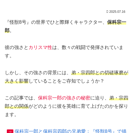
2025.07.16
『怪獣8号』の世界でひと際輝くキャラクター、
保科宗一
郎
。
彼の強さと
カリスマ性
は、数々の戦闘で発揮されていま
す。
しかし、その強さの背景には、
弟・宗四郎との切磋琢磨が
大きく影響
していることをご存知でしょうか？
この記事では、
保科宗一郎の強さの秘密
に迫り、
弟・宗四
郎との関係
がどのように彼を英雄に育て上げたのかを探り
ます。
保科宗一郎と保科宗四郎の兄弟愛：『怪獣8号』で描
⇒