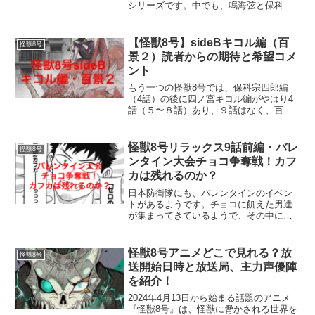
シリーズです。中でも、鳴海弦と保科宗
四郎、通称「鳴保」のコンビは最強の防
衛隊員として知られています。ここで
は、彼らがどのようにして最強の称号を
【怪獣8号】sideBキコル編（百
怪獣8号
獲得したのか、そして彼ら...
景２）読者からの期待と希望コメ
ント
もう一つの怪獣8号では、保科宗四郎編
（4話）の後に四ノ宮キコル編がやはり4
話（５〜８話）あり、９話はなく、百景
２ということで、肥田野健太郎さんによ
るキコルのイラスト集でした。こちらの
sideBは、本編では描かれなかった防衛隊
怪獣8号リラックス9話前編・バレ
怪獣8号
員達のそれぞれの...
ンタイン大会チョコ争奪戦！カフ
カは残れるのか？
日本防衛隊にも、バレンタインのイベン
トがあるようです。チョコに飢えた男達
が集まってきているようで、その中に乃
木坂参謀長もいて解説者として呼ばれて
います。参謀長はここでしかチョコを貰
えないので、それ目的で解説を頼まれた
怪獣8号アニメどこで見れる？放
怪獣8号
ようです（笑）優勝者には...
送開始日時と放送局、主力声優陣
を紹介！
2024年4月13日から始まる話題のアニメ
『怪獣8号』は、怪獣に脅かされる世界を