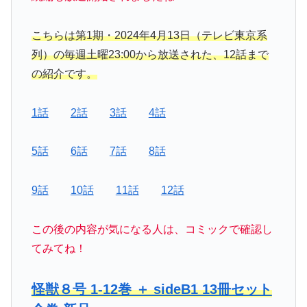
こちらは第1期・2024年4月13日（テレビ東京系
列）の毎週土曜23:00から放送された、12話まで
の紹介です。
1話
2話
3話
4話
5話
6話
7話
8話
9話
10話
11話
12話
この後の内容が気になる人は、コミックで確認し
てみてね！
怪獣８号 1-12巻 ＋ sideB1 13冊セット