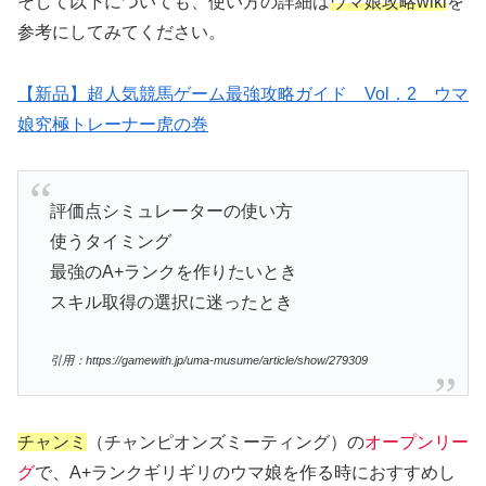
そして以下についても、使い方の詳細は
ウマ娘攻略wiki
を
参考にしてみてください。
【新品】超人気競馬ゲーム最強攻略ガイド Vol．2 ウマ
娘究極トレーナー虎の巻
評価点シミュレーターの使い方
使うタイミング
最強のA+ランクを作りたいとき
スキル取得の選択に迷ったとき
引用：https://gamewith.jp/uma-musume/article/show/279309
チャンミ
（チャンピオンズミーティング）の
オープンリー
グ
で、A+ランクギリギリのウマ娘を作る時におすすめし