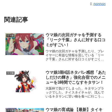
nonnon
関連記事
ウマ娘の次回ガチャを予測する
ウマ娘
「リーク千葉」さんに対する口コ
ミがすごい！
ウマ娘の次回ガチャを予測したり、プレ
イヤーに有益な情報を流している「リー
ク千葉」さんに対する口コミがすごく
て、一時その話題で盛り上がっていまし
た。ウマ娘のトレーナー（プレイヤー）
さんは、早くミッションをクリアするた
ウマ娘3期4話ネタバレ感想「あた
ウマ娘
めに、裏技などを入手したり...
しだけの輝き」強化合宿でのメニ
ューを3時間でこなすキタサン！
大阪杯で負けてしまった、キタサンブラ
ックでした。ナイスネイチャが、沈んで
いるキタサンに甘い物を食べに行こうと
誘ってくれます。そこへ機材を運ぶ3人に
ぶつかりそうになったけれど、キタサン
の丈夫な体が守ってくれたのです。ナイ
ウマ娘の育成論 【最新】タイキ
ウマ娘