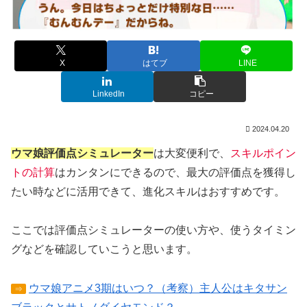
X
はてブ
LINE
LinkedIn
コピー
2024.04.20
ウマ娘評価点シミュレーター
は大変便利で、
スキルポイン
トの計算
はカンタンにできるので、最大の評価点を獲得し
たい時などに活用できて、進化スキルはおすすめです。
ここでは評価点シミュレーターの使い方や、使うタイミン
グなどを確認していこうと思います。
ウマ娘アニメ3期はいつ？（考察）主人公はキタサン
⇒