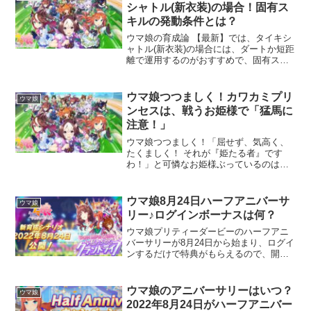
スネイチャが心配するも...
シャトル(新衣装)の場合！固有ス
キルの発動条件とは？
ウマ娘の育成論 【最新】では、タイキシ
ャトル(新衣装)の場合には、ダートか短距
離で運用するのがおすすめで、固有スキ
ルの発動条件が気になるところです。育
成時のポイントや目標ステータス、おす
すめのサポートカードについても見てい
ウマ娘つつましく！カワカミプリ
ウマ娘
こうと思います。⇒...
ンセスは、戦うお姫様で「猛馬に
注意！」
ウマ娘つつましく！「屈せず、気高く、
たくましく！ それが『姫たる者』です
わ！」と可憐なお姫様ぶっているのはカ
ワカミプリンセスで、またの名を「戦う
お姫様」で猛馬に注意！と周囲を驚かせ
ています。自分にとっての王子様と出会
ウマ娘8月24日ハーフアニバーサ
ウマ娘
える日を夢見ている、カワ...
リー♪ログインボーナスは何？
ウマ娘プリティーダービーのハーフアニ
バーサリーが8月24日から始まり、ログイ
ンするだけで特典がもらえるので、開催
期間中は集中してボーナスを獲得してい
きましょう！そして今回は、新育成シナ
リオ「つなげ、照らせ、ひかれ。私たち
ウマ娘のアニバーサリーはいつ？
ウマ娘
のグランドライブ」の...
2022年8月24日がハーフアニバー