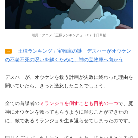
引用：アニメ「王様ランキング 」（C）十日草輔
「王様ランキング」宝物庫の謎 デスハーがオウケン
⇒
の不老不死の呪いを解くために、神の宝物庫へ向かう
デスハーが、オウケンを救う計画が失敗に終わった理由を
聞いていたら、きっと激怒したことでしょう。
全ての首謀者の
ミランジョを倒すことも目的の一つ
で、魔
神にオウケンを救ってもらうように頼むことができたの
に、敵であるミランジョを生き返らせてしまったのです。