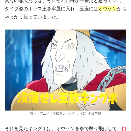
冥府の罪人たちは、それぞれ自分が一番だと思っていて、
ダイダ姿のボッス王を牢屋に入れ、玉座には
オウケン
がち
ゃっかり座っていました。
引用：アニメ「王様ランキング 」（C）十日草輔
それを見たキングボは、オウケンを拳で殴り飛ばして、
自