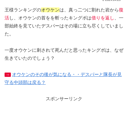
王様ランキングの
オウケン
は、真っ二つに割れた岩から
復
活
し、オウケンの首をを斬ったキングボは
借りを返し
、一
部始終を見ていたデスパーはその場に立ち尽くしていまし
た。
一度オウケンに刺されて死んだと思ったキングボは、なぜ
生きていたのでしょう？
オウケンのその後が気になる・・デスパーと隊長が見
⇒
守る中頭部は戻る？
スポンサーリンク