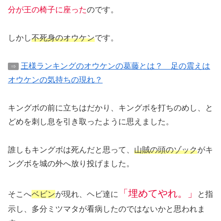
分が王の椅子に座った
のです。
しかし
不死身のオウケン
です。
王様ランキングのオウケンの葛藤とは？ 足の震えは
⇒
オウケンの気持ちの現れ？
キングボの前に立ちはだかり、キングボを打ちのめし、と
どめを刺し息を引き取ったように思えました。
誰しもキングボは死んだと思って、
山賊の頭のゾック
がキ
ングボを城の外へ放り投げました。
「埋めてやれ。」
そこへ
ベビン
が現れ、ヘビ達に
と指
示し、多分ミツマタが看病したのではないかと思われま