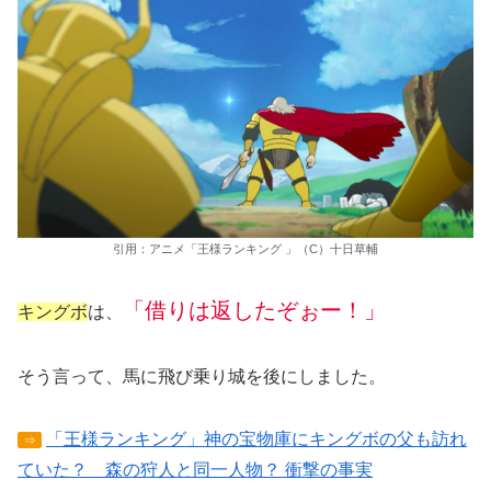
引用：アニメ「王様ランキング 」（C）十日草輔
「借りは返したぞぉー！」
キングボ
は、
そう言って、馬に飛び乗り城を後にしました。
「王様ランキング」神の宝物庫にキングボの父も訪れ
⇒
ていた？ 森の狩人と同一人物？ 衝撃の事実