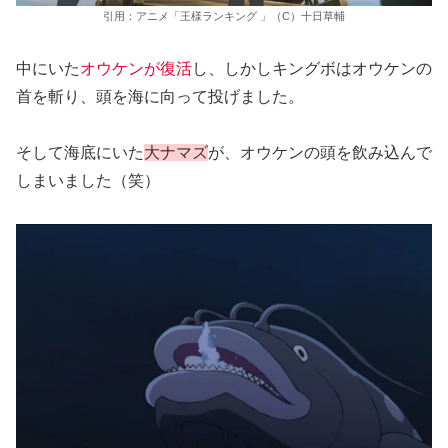
引用：アニメ「王様ランキング 」（C）十日草輔
中にいた
オウケンが復活
し、しかしキングボはオウケンの
首を斬り、頭を海に向って投げました。
そして海底にいた
大ナマズ
が、オウケンの頭を飲み込んで
しまいました（笑）