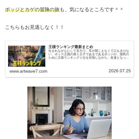
ボッジとカゲの冒険の旅
も、気になるところです＾＾
こちらもお見逃しなく！！
王様ランキング最新まとめ
生まれながらにして非力で、耳が聞こえなくて口もきけな
い、ボッス王国の第１王子であるであるボッジが、国民の
ために王様ランキング１位を目指しながら、友達となった
カゲと苦難を乗り越えていく物語です。ボッジはとてもお
人好しで、村で知り合った泥棒であ...
2026.07.25
www.artwave7.com