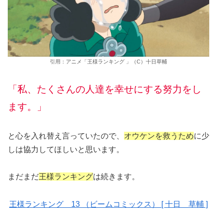
引用：アニメ「王様ランキング 」（C）十日草輔
「私、たくさんの人達を幸せにする努力をし
ます。」
と心を入れ替え言っていたので、
オウケンを救うため
に少
しは協力してほしいと思います。
まだまだ
王様ランキング
は続きます。
王様ランキング 13 （ビームコミックス） [ 十日 草輔 ]