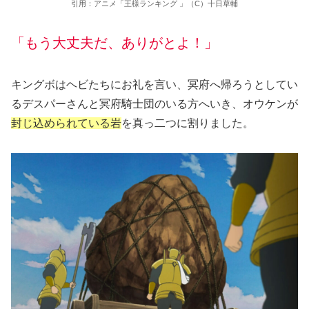
引用：アニメ「王様ランキング 」（C）十日草輔
「もう大丈夫だ、ありがとよ！」
キングボはヘビたちにお礼を言い、冥府へ帰ろうとしてい
るデスパーさんと冥府騎士団のいる方へいき、オウケンが
封じ込められている岩
を真っ二つに割りました。