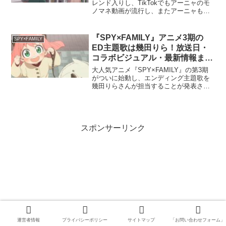
レンド入りし、TikTokでもアーニャのモ
ノマネ動画が流行し、またアーニャもア
ニメの中でムスカ大佐（天空の城ラピュ
タ）のモノマネをし、父ロイドに指摘さ
れていました（笑）今回はアーニャの動
『SPY×FAMILY』アニメ3期の
SPY×FAMILY
画とムスカ大佐のパ...
ED主題歌は幾田りら！放送日・
コラボビジュアル・最新情報まと
め
大人気アニメ『SPY×FAMILY』の第3期
がついに始動し、エンディング主題歌を
幾田りらさんが担当することが発表され
ました。さらに、アーニャと幾田りらさ
んの特別なコラボビジュアルも公開さ
れ、ファンの期待が一層高まっていま
す。この記事では、『...
スポンサーリンク
運営者情報
プライバシーポリシー
サイトマップ
「お問い合わせフォーム」