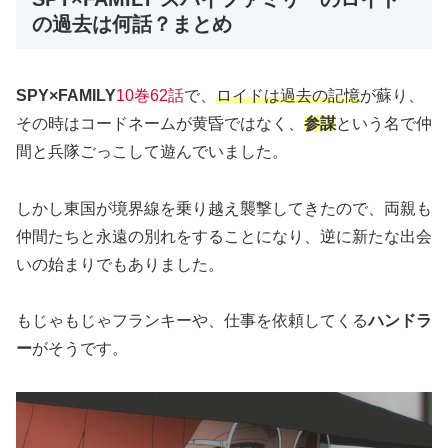
の過去は何話？まとめ
SPY×FAMILY
10巻62話
で、
ロイドは過去の記憶
が蘇り、
その時はコードネームが黄昏ではなく、
参謀
という名で仲
間と兵隊ごっこして遊んでいました。
しかし東国が境界線を乗り越え襲撃してきたので、両親も
仲間たちと永遠の別れをすることになり、逆に新たな出会
いの始まりでもありました。
もじゃもじゃフランキーや、仕事を依頼してくる
ハンドラ
ー
がそうです。