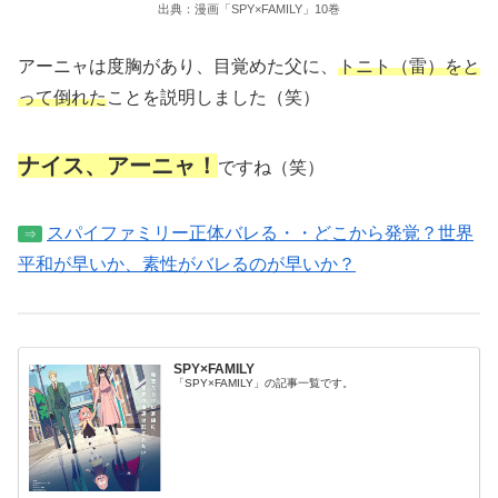
出典：漫画「SPY×FAMILY」10巻
アーニャは度胸があり、目覚めた父に、
トニト（雷）をと
って倒れた
ことを説明しました（笑）
ナイス、アーニャ！
ですね（笑）
スパイファミリー正体バレる・・どこから発覚？世界
⇒
平和が早いか、素性がバレるのが早いか？
SPY×FAMILY
「SPY×FAMILY」の記事一覧です。