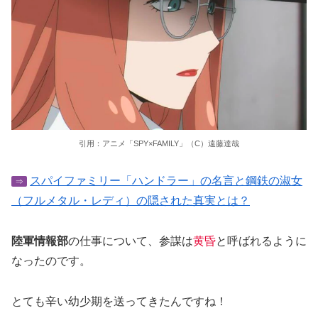
引用：アニメ「SPY×FAMILY」（C）遠藤達哉
スパイファミリー「ハンドラー」の名言と鋼鉄の淑女
⇒
（フルメタル・レディ）の隠された真実とは？
陸軍情報部
の仕事について、参謀は
黄昏
と呼ばれるように
なったのです。
とても辛い幼少期を送ってきたんですね！