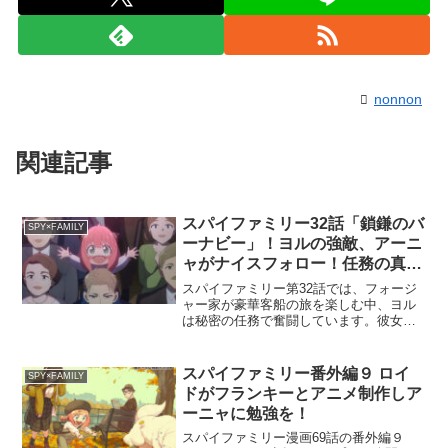
nonnon
関連記事
スパイファミリー32話「鎖鎌のバ
SPY×FAMILY
ーナビー」！ヨルの強敵、アーニ
ャがナイスフォロー！任務の真実
と家族の絆
スパイファミリー第32話では、フォージ
ャー家が豪華客船の旅を楽しむ中、ヨル
は秘密の任務で奮闘しています。彼女の
前に立ちはだかるのは、他の殺し屋とは
一線を画す強敵「鎖鎌のバーナビー」。
このエピソードでは、ヨルの任務の背景
スパイファミリー番外編９ ロイ
SPY×FAMILY
と彼女が直面する困難、...
ドがフランキーとアニメ制作しア
ーニャに勉強を！
スパイファミリー漫画69話の番外編９