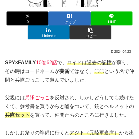
X
はてブ
LINE
LinkedIn
コピー
2024.04.23
SPY×FAMILY
10巻62話
で、
ロイドは過去の記憶
が蘇り、
その時はコードネームが
黄昏
ではなく、
〇〇
という名で仲
間と兵隊ごっこして遊んでいました。
父親には
兵隊ごっこ
を反対され、しかしどうしても続けた
くて、参考書を買うからと嘘をついて、銃とヘルメットの
兵隊セット
を買って、仲間たちのところに行きました。
しかしお祭りの準備に行くと
アジト（元陸軍倉庫）
から出