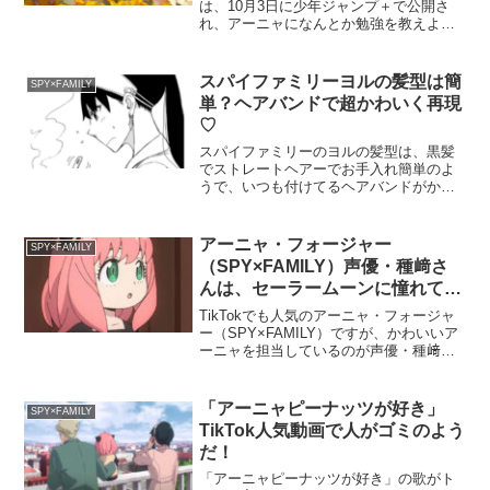
は、10月3日に少年ジャンプ＋で公開さ
れ、アーニャになんとか勉強を教えよう
と、父ロイドは情報屋のフランキーとオ
リジナルアニメ制作をします。父の心を
読んだアーニャは、わくわくしながらオ
スパイファミリーヨルの髪型は簡
SPY×FAMILY
リジナルアニメの完成を...
単？ヘアバンドで超かわいく再現
♡
スパイファミリーのヨルの髪型は、黒髪
でストレートヘアーでお手入れ簡単のよ
うで、いつも付けてるヘアバンドがかわ
いくて、清楚らしさが決め手になってい
ます。アーニャの母で、ロイドの妻であ
るヨル・フォージャーは、見た目は清楚
アーニャ・フォージャー
SPY×FAMILY
でお淑やかな雰囲気で、き...
（SPY×FAMILY）声優・種﨑さ
んは、セーラームーンに憧れて道
を決める！
TikTokでも人気のアーニャ・フォージャ
ー（SPY×FAMILY）ですが、かわいいア
ーニャを担当しているのが声優・種﨑敦
美（たねざき あつみ）さんで、種﨑さん
は「美少女戦士セーラームーン」に憧れ
て声優の道を目指し始めました。アーニ
「アーニャピーナッツが好き」
SPY×FAMILY
ャについ...
TikTok人気動画で人がゴミのよう
だ！
「アーニャピーナッツが好き」の歌がト