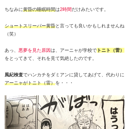
ちなみに
黄昏の睡眠時間
は
2時間
だけみたいです。
ショートスリーパー黄昏
と言っても良いかもしれませんね
（笑）
あっ、
悪夢を見た原因
は、アーニャが学校で
トニト（雷）
をとってきて、それを見て気絶したのです。
風紀検査
でハンカチをダミアンに貸してあげて、代わりに
アーニャがトニト（雷）
を・・・