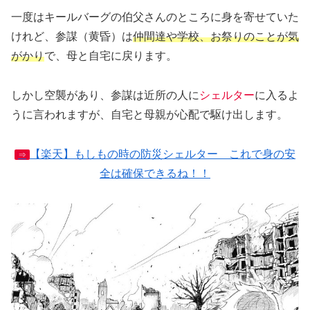
一度はキールバーグの伯父さんのところに身を寄せていた
けれど、参謀（黄昏）は
仲間達や学校、お祭りのことが気
がかり
で、母と自宅に戻ります。
しかし空襲があり、参謀は近所の人に
シェルター
に入るよ
うに言われますが、自宅と母親が心配で駆け出します。
【楽天】もしもの時の防災シェルター これで身の安
⇒
全は確保できるね！！