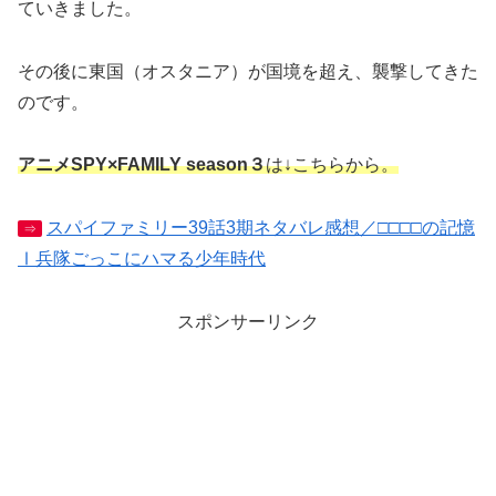
ていきました。
その後に東国（オスタニア）が国境を超え、襲撃してきた
のです。
アニメSPY×FAMILY season３
は↓こちらから。
スパイファミリー39話3期ネタバレ感想／□□□□の記憶
⇒
Ⅰ兵隊ごっこにハマる少年時代
スポンサーリンク