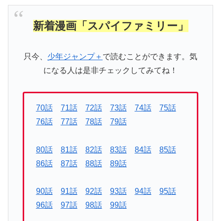
新着漫画「スパイファミリー」
只今、
少年ジャンプ＋
で読むことができます。気
になる人は是非チェックしてみてね！
70話
71話
72話
73話
74話
75話
76話
77話
78話
79話
80話
81話
82話
83話
84話
85話
86話
87話
88話
89話
90話
91話
92話
93話
94話
95話
96話
97話
98話
99話