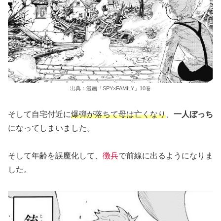
出典：漫画「SPY×FAMILY」10巻
そして自宅付近に
爆弾が落ちて母は亡くなり
、
一人ぼっち
になってしまいました。
そして年齢を誤魔化して、
徴兵
で前線に出るようになりま
した。