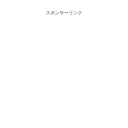
庫で欲しいものを手に入れることができ
る・・・というところまで知ら...
スポンサーリンク