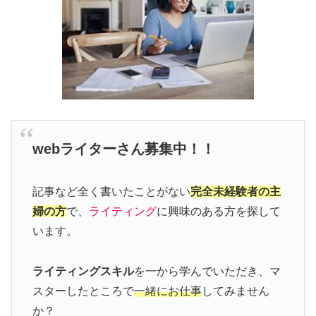
webライターさん募集中！！
記事など全く書いたことがない
完全未経験者の主
婦の方
で、
ライティング
に興味のある方を探して
います。
ライティングスキル
を一から学んでいただき、マ
スターしたところで
一緒にお仕事
してみません
か？