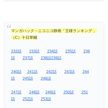
マンガハック・ニコニコ静画「王様ランキング 」
（C）十日草輔
232話
233話
234話
235話
236
話
237話
238話239話
240話
241話
242話
243話
244
話
245話
246話
247話
248話
249話
250話
251
話
252話
253話