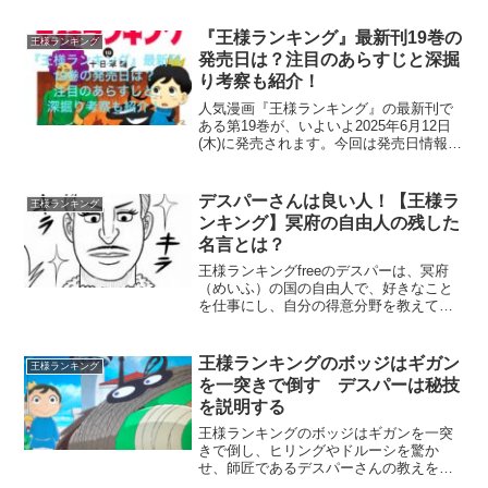
『王様ランキング』最新刊19巻の
王様ランキング
発売日は？注目のあらすじと深掘
り考察も紹介！
人気漫画『王様ランキング』の最新刊で
ある第19巻が、いよいよ2025年6月12日
(木)に発売されます。今回は発売日情報だ
けでなく、あらすじや今後の展開を予測
する考察も交えて見ていこうと思いま
す。カゲとボッジ、それぞれが直面する
デスパーさんは良い人！【王様ラ
王様ランキング
新たな試練とは...
ンキング】冥府の自由人の残した
名言とは？
王様ランキングfreeのデスパーは、冥府
（めいふ）の国の自由人で、好きなこと
を仕事にし、自分の得意分野を教えてく
れる師匠で、数々の名言を残していま
す。冥府の国王であるデスパーの兄デス
ハーには、きっとこのような知性あふれ
王様ランキングのボッジはギガン
王様ランキング
る言葉は出てこないと思...
を一突きで倒す デスパーは秘技
を説明する
王様ランキングのボッジはギガンを一突
きで倒し、ヒリングやドルーシを驚か
せ、師匠であるデスパーさんの教えを着
実に身につけ、ボッジは最強になったの