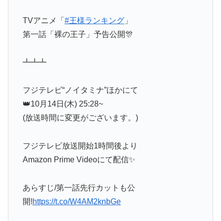
TVアニメ「
#王様ランキング
」
第一話「裸の王子」予告公開🎊
┻┻┻
フジテレビ“ノイタミナ”ほかにて
👑10月14日(木) 25:28~
(放送時間に変更がございます。)
フジテレビ放送開始1時間後より
Amazon Prime Videoにて配信✨
あらすじ/第一話先行カットも公
開!
https://t.co/W4AM2knbGe