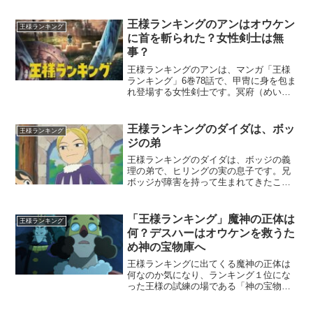
です。デスパーさんの秘技は理論的で、
第十四話「王子の帰還」では、わかりや
王様ランキングのアンはオウケン
王様ランキング
すく説明しています。引用：...
に首を斬られた？女性剣士は無
事？
王様ランキングのアンは、マンガ「王様
ランキング」6巻78話で、甲冑に身を包ま
れ登場する女性剣士です。冥府（めい
ふ）の罪人と化してしまったオウケンと
の戦いで、ヒリングを護衛するために、
自ら危険な場所に向かって行きました。
王様ランキングのダイダは、ボッ
王様ランキング
冥府（めいふ）の罪人で...
ジの弟
王様ランキングのダイダは、ボッジの義
理の弟で、ヒリングの実の息子です。兄
ボッジが障害を持って生まれてきたこと
で、ダイダは子どもの頃から、そのスキ
マを埋めるように教育されてきました。
⇒ 王様ランキングを５ちゃんねるで、キ
「王様ランキング」魔神の正体は
王様ランキング
ャラクターの名前の由来...
何？デスハーはオウケンを救うた
め神の宝物庫へ
王様ランキングに出てくる魔神の正体は
何なのか気になり、ランキング１位にな
った王様の試練の場である「神の宝物
庫」が最終審査の場のような気がしま
す。王様ランキング１位になると、宝物