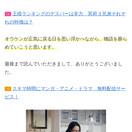
王様ランキングのデスパーは非力 冥府３兄弟それぞ
⇒
れの特徴は？
オウケンが正気に戻る日を思い浮かべながら、物語を膨ら
めていこうと思います。
最後まで読んでいただきまして、ありがとうございまし
た。
スキマ時間にマンガ・アニメ・ドラマ 無料配信サー
⇒
ビス！