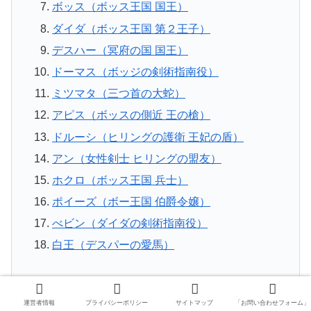
ボッス（ボッス王国 国王）
ダイダ（ボッス王国 第２王子）
デスハー（冥府の国 国王）
ドーマス（ボッジの剣術指南役）
ミツマタ（三つ首の大蛇）
アピス（ボッスの側近 王の槍）
ドルーシ（ヒリングの護衛 王妃の盾）
アン（女性剣士 ヒリングの盟友）
ホクロ（ボッス王国 兵士）
ポイーズ（ボー王国 伯爵令嬢）
べビン（ダイダの剣術指南役）
白王（デスパーの愛馬）
運営者情報
プライバシーポリシー
サイトマップ
「お問い合わせフォーム」