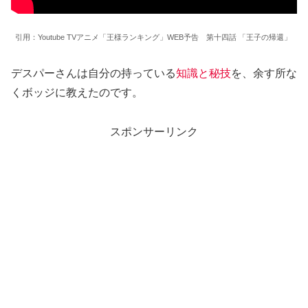
引用：Youtube TVアニメ「王様ランキング」WEB予告 第十四話 「王子の帰還」
デスパーさんは自分の持っている
知識と秘技
を、余す所な
くボッジに教えたのです。
スポンサーリンク