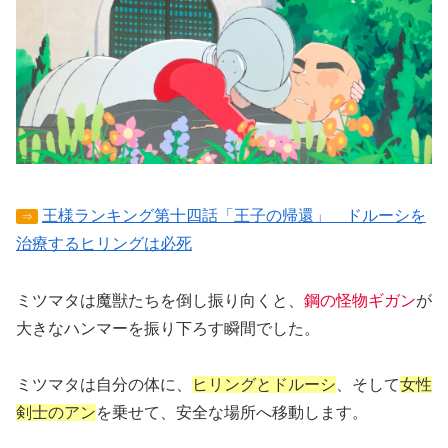
王様ランキング第十四話「王子の帰還」 ドルーシを
⇒
治療するヒリングは必死
ミツマタは魔獣たちを倒し振り向くと、
鋼の怪物ギガン
が
大きなハンマーを振り下ろす瞬間でした。
ミツマタは自分の体に、
ヒリングとドルーシ
、そして
女性
剣士のアン
を乗せて、安全な場所へ移動します。