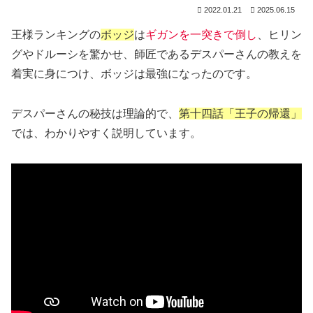
2022.01.21
2025.06.15
王様ランキングの
ボッジ
は
ギガンを一突きで倒し
、ヒリン
グやドルーシを驚かせ、師匠であるデスパーさんの教えを
着実に身につけ、ボッジは最強になったのです。
デスパーさんの秘技は理論的で、
第十四話「王子の帰還」
では、わかりやすく説明しています。