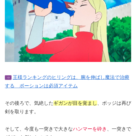
王様ランキングのヒリングは、腕を伸ばし魔法で治療
⇒
する ポーションは必須アイテム
その後ろで、気絶した
ギガンが目を覚まし
、ボッジは再び
剣を取ります。
そして、今度も一突きで大きな
ハンマーを砕き
、一突きで