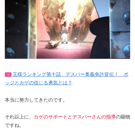
王様ランキング第十話 デスパー奥義免許皆伝！ ボ
⇒
ッジとカゲの信じる勇気とは？
本当に努力してきたのです。
それ以上に、
カゲのサポートとデスパーさんの指導
の賜物
ですね。