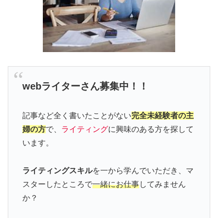
webライターさん募集中！！
記事など全く書いたことがない
完全未経験者の主
婦の方
で、
ライティング
に興味のある方を探して
います。
ライティングスキル
を一から学んでいただき、マ
スターしたところで
一緒にお仕事
してみません
か？