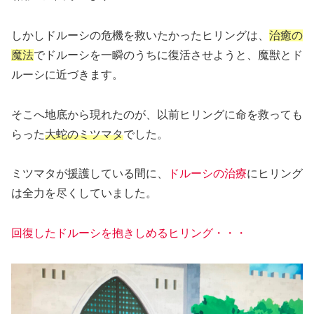
しかしドルーシの危機を救いたかったヒリングは、
治癒の
魔法
でドルーシを一瞬のうちに復活させようと、魔獣とド
ルーシに近づきます。
そこへ地底から現れたのが、以前ヒリングに命を救っても
らった
大蛇のミツマタ
でした。
ミツマタが援護している間に、
ドルーシの治療
にヒリング
は全力を尽くしていました。
回復したドルーシを抱きしめるヒリング・・・