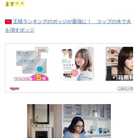
ます＾＾
王様ランキングのボッジが最強に！ コップの水で火
⇒
を消すボッジ