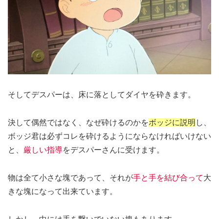
そしてデスパーは、床に落としてダイヤを砕きます。
決して偶然ではなく、なぜ砕けるのかを
ボッジに説明
し、
ボッジ君は必ずコレを砕けるようにならなければいけない
と、
厳しい指導
をデスパーさんに受けます。
物は全て小さな塊であって、それが
手と手を結び合って
大
きな塊になって出来ています。