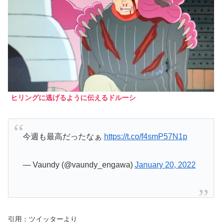
ヒリングに逃げるように伝えるドルーシ
今週も最高だったなぁ
https://t.co/f4smP57N1p
— Vaundy (@vaundy_engawa)
January 20, 2022
引用：ツイッターより