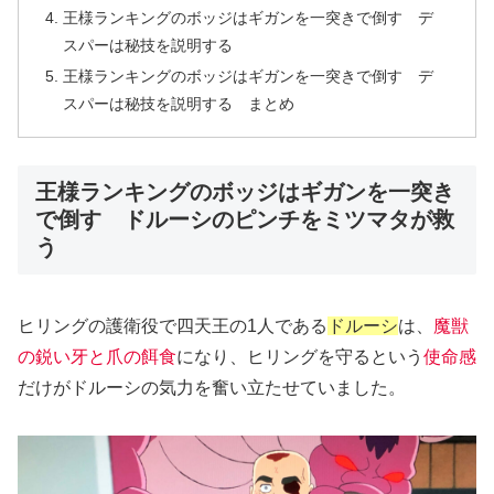
王様ランキングのボッジはギガンを一突きで倒す デ
スパーは秘技を説明する
王様ランキングのボッジはギガンを一突きで倒す デ
スパーは秘技を説明する まとめ
王様ランキングのボッジはギガンを一突き
で倒す ドルーシのピンチをミツマタが救
う
ヒリングの護衛役で四天王の1人である
ドルーシ
は、
魔獣
の鋭い牙と爪の餌食
になり、ヒリングを守るという
使命感
だけがドルーシの気力を奮い立たせていました。