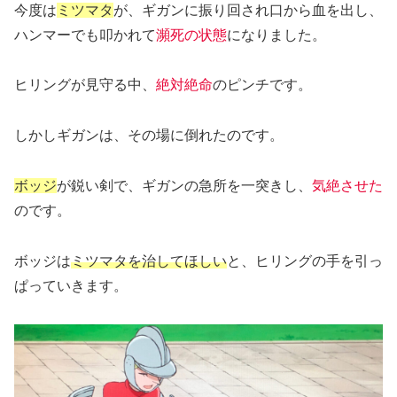
今度は
ミツマタ
が、ギガンに振り回され口から血を出し、
ハンマーでも叩かれて
瀕死の状態
になりました。
ヒリングが見守る中、
絶対絶命
のピンチです。
しかしギガンは、その場に倒れたのです。
ボッジ
が鋭い剣で、ギガンの急所を一突きし、
気絶させた
のです。
ボッジは
ミツマタを治してほしい
と、ヒリングの手を引っ
ぱっていきます。