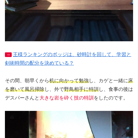
王様ランキングのボッジは、砂時計を回して、学習と
⇒
剣術時間の配分を決めている？
その間、朝早くから
机に向かって勉強
し、カゲと一緒に
床
を磨いて風呂掃除
し、外で
野鳥相手に特訓
し、食事の後は
デスパーさんと
大きな岩を砕く技の特訓
をしたのです。