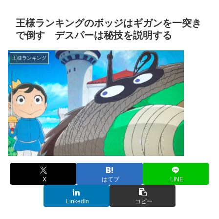
王様ランキングのボッジはギガンを一突き
で倒す デスパーは秘技を説明する
王様ランキング
X
はてブ
LINE
LinkedIn
コピー